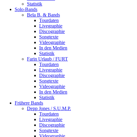
Statistik
Solo-Bands
Bela B. & Bands
Tourdaten
Livegraphie
Discographie
Songtexte
Videographie
In den Medien
Statistik
Farin Urlaub / FURT
Tourdaten
Livegraphie
Discographie
Songtexte
Videographie
In den Medien
Statistik
Frühere Bands
Depp Jones / S.U.M.P.
Tourdaten
Livegraphie
Discographie
Songtexte
Videographie