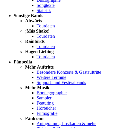
Discographie
Songtexte
Statistik
Sonstige Bands
Abwärts
Tourdaten
¡Más Shake!
Tourdaten
Rainbirds
Tourdaten
Hagen Liebing
Tourdaten
Fänpedia
Mehr Auftritte
Besondere Konzerte & Gastauftritte
Weitere Termine
Support- und Festivalbands
Mehr Musik
Bootlegographie
Sampler
Featuring
Hörbücher
Filmografie
Fänkram
Autogramm-, Postkarten & mehr