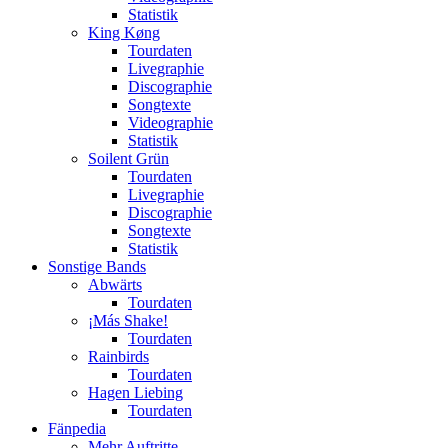
Statistik
King Køng
Tourdaten
Livegraphie
Discographie
Songtexte
Videographie
Statistik
Soilent Grün
Tourdaten
Livegraphie
Discographie
Songtexte
Statistik
Sonstige Bands
Abwärts
Tourdaten
¡Más Shake!
Tourdaten
Rainbirds
Tourdaten
Hagen Liebing
Tourdaten
Fänpedia
Mehr Auftritte