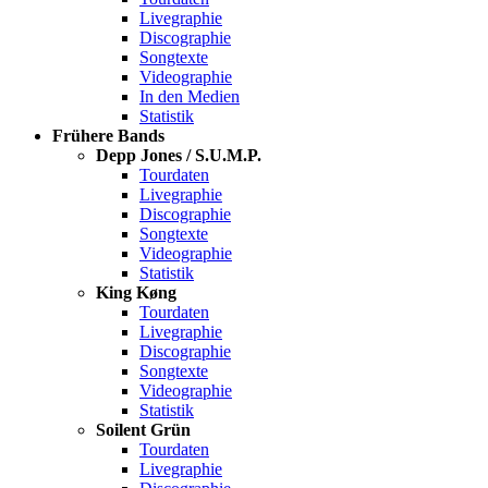
Livegraphie
Discographie
Songtexte
Videographie
In den Medien
Statistik
Frühere Bands
Depp Jones / S.U.M.P.
Tourdaten
Livegraphie
Discographie
Songtexte
Videographie
Statistik
King Køng
Tourdaten
Livegraphie
Discographie
Songtexte
Videographie
Statistik
Soilent Grün
Tourdaten
Livegraphie