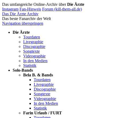
Das umfangreiche Online-Archiv über
Die Ärzte
Instagram
Fan-Hinweis
Forum (kill-them-all.de)
Das Die Ärzte Archiv
Das beste Fanarchiv der Welt
Navigation überspringen
Die Ärzte
Tourdaten
Livegraphie
Discographie
Songtexte
Videographie
In den Medien
Statistik
Solo-Bands
Bela B. & Bands
Tourdaten
Livegraphie
Discographie
Songtexte
Videographie
In den Medien
Statistik
Farin Urlaub / FURT
Tourdaten