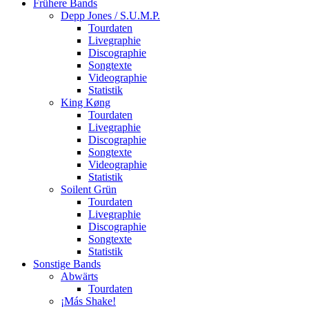
Frühere Bands
Depp Jones / S.U.M.P.
Tourdaten
Livegraphie
Discographie
Songtexte
Videographie
Statistik
King Køng
Tourdaten
Livegraphie
Discographie
Songtexte
Videographie
Statistik
Soilent Grün
Tourdaten
Livegraphie
Discographie
Songtexte
Statistik
Sonstige Bands
Abwärts
Tourdaten
¡Más Shake!