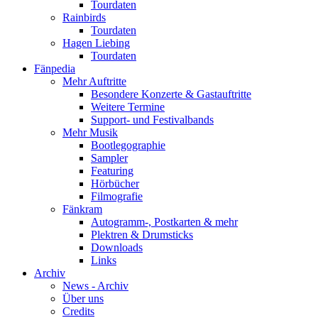
Tourdaten
Rainbirds
Tourdaten
Hagen Liebing
Tourdaten
Fänpedia
Mehr Auftritte
Besondere Konzerte & Gastauftritte
Weitere Termine
Support- und Festivalbands
Mehr Musik
Bootlegographie
Sampler
Featuring
Hörbücher
Filmografie
Fänkram
Autogramm-, Postkarten & mehr
Plektren & Drumsticks
Downloads
Links
Archiv
News - Archiv
Über uns
Credits