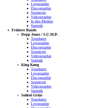
Livegraphie
Discographie
Songtexte
Videographie
In den Medien
Statistik
Frühere Bands
Depp Jones / S.U.M.P.
Tourdaten
Livegraphie
Discographie
Songtexte
Videographie
Statistik
King Køng
Tourdaten
Livegraphie
Discographie
Songtexte
Videographie
Statistik
Soilent Grün
Tourdaten
Livegraphie