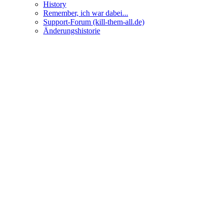
History
Remember, ich war dabei...
Support-Forum (kill-them-all.de)
Änderungshistorie