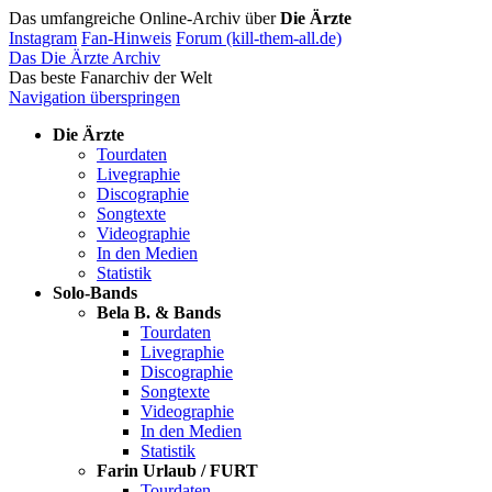
Das umfangreiche Online-Archiv über
Die Ärzte
Instagram
Fan-Hinweis
Forum (kill-them-all.de)
Das Die Ärzte Archiv
Das beste Fanarchiv der Welt
Navigation überspringen
Die Ärzte
Tourdaten
Livegraphie
Discographie
Songtexte
Videographie
In den Medien
Statistik
Solo-Bands
Bela B. & Bands
Tourdaten
Livegraphie
Discographie
Songtexte
Videographie
In den Medien
Statistik
Farin Urlaub / FURT
Tourdaten