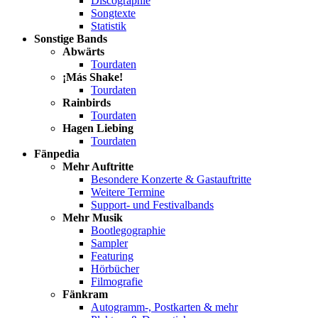
Discographie
Songtexte
Statistik
Sonstige Bands
Abwärts
Tourdaten
¡Más Shake!
Tourdaten
Rainbirds
Tourdaten
Hagen Liebing
Tourdaten
Fänpedia
Mehr Auftritte
Besondere Konzerte & Gastauftritte
Weitere Termine
Support- und Festivalbands
Mehr Musik
Bootlegographie
Sampler
Featuring
Hörbücher
Filmografie
Fänkram
Autogramm-, Postkarten & mehr