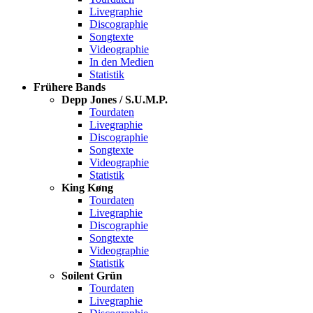
Livegraphie
Discographie
Songtexte
Videographie
In den Medien
Statistik
Frühere Bands
Depp Jones / S.U.M.P.
Tourdaten
Livegraphie
Discographie
Songtexte
Videographie
Statistik
King Køng
Tourdaten
Livegraphie
Discographie
Songtexte
Videographie
Statistik
Soilent Grün
Tourdaten
Livegraphie