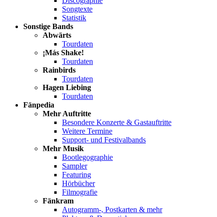
Discographie
Songtexte
Statistik
Sonstige Bands
Abwärts
Tourdaten
¡Más Shake!
Tourdaten
Rainbirds
Tourdaten
Hagen Liebing
Tourdaten
Fänpedia
Mehr Auftritte
Besondere Konzerte & Gastauftritte
Weitere Termine
Support- und Festivalbands
Mehr Musik
Bootlegographie
Sampler
Featuring
Hörbücher
Filmografie
Fänkram
Autogramm-, Postkarten & mehr