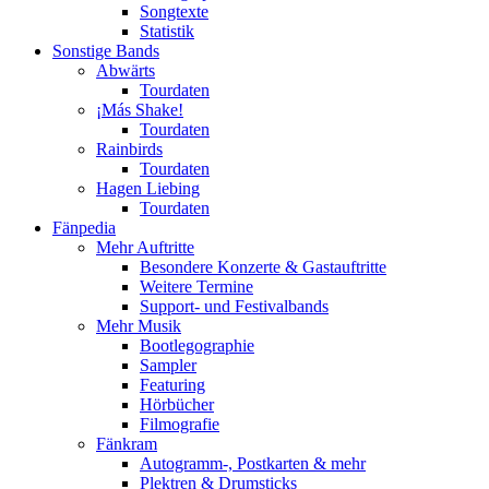
Songtexte
Statistik
Sonstige Bands
Abwärts
Tourdaten
¡Más Shake!
Tourdaten
Rainbirds
Tourdaten
Hagen Liebing
Tourdaten
Fänpedia
Mehr Auftritte
Besondere Konzerte & Gastauftritte
Weitere Termine
Support- und Festivalbands
Mehr Musik
Bootlegographie
Sampler
Featuring
Hörbücher
Filmografie
Fänkram
Autogramm-, Postkarten & mehr
Plektren & Drumsticks