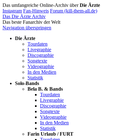
Das umfangreiche Online-Archiv über
Die Ärzte
Instagram
Fan-Hinweis
Forum (kill-them-all.de)
Das Die Ärzte Archiv
Das beste Fanarchiv der Welt
Navigation überspringen
Die Ärzte
Tourdaten
Livegraphie
Discographie
Songtexte
Videographie
In den Medien
Statistik
Solo-Bands
Bela B. & Bands
Tourdaten
Livegraphie
Discographie
Songtexte
Videographie
In den Medien
Statistik
Farin Urlaub / FURT
Tourdaten