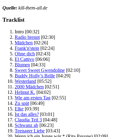
Quelle:
kill-them-all.de
Tracklist
Intro
[00:32]
Radio brennt
[02:30]
Mädchen
[02:26]
Frank'n'stein
[02:24]
Ohne dich
[02:43]
El Cattivo
[06:06]
Blumen
[04:33]
Sweet Sweet Gwendoline
[02:10]
Buddy Holly’s Brille
[04:29]
Westerland
[05:52]
2000 Mädchen
[02:51]
Helmut K.
[04:02]
Wie am ersten Tag
[02:55]
Zu spät
[06:49]
Elke
[03:39]
Ist das alles?
[03:01]
Claudia Teil 3
[04:48]
Schwanz ab
[06:23]
Teenager Liebe
[03:43]
Wenn ich ein Junge wär *
(Rita Pavone)
[02:09]