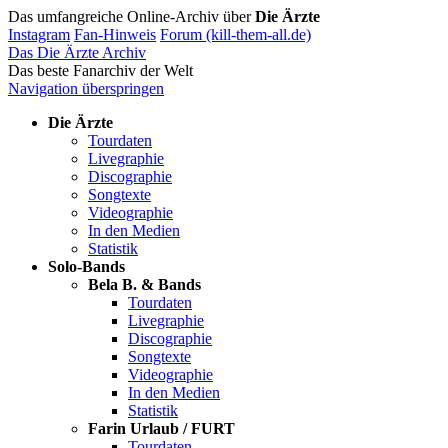
Das umfangreiche Online-Archiv über
Die Ärzte
Instagram
Fan-Hinweis
Forum (kill-them-all.de)
Das Die Ärzte Archiv
Das beste Fanarchiv der Welt
Navigation überspringen
Die Ärzte
Tourdaten
Livegraphie
Discographie
Songtexte
Videographie
In den Medien
Statistik
Solo-Bands
Bela B. & Bands
Tourdaten
Livegraphie
Discographie
Songtexte
Videographie
In den Medien
Statistik
Farin Urlaub / FURT
Tourdaten