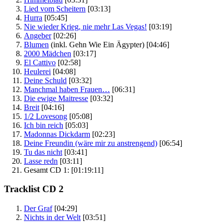
Lied vom Scheitern
[03:13]
Hurra
[05:45]
Nie wieder Krieg, nie mehr Las Vegas!
[03:19]
Angeber
[02:26]
Blumen
(inkl. Gehn Wie Ein Ägypter)
[04:46]
2000 Mädchen
[03:17]
El Cattivo
[02:58]
Heulerei
[04:08]
Deine Schuld
[03:32]
Manchmal haben Frauen…
[06:31]
Die ewige Maitresse
[03:32]
Breit
[04:16]
1/2 Lovesong
[05:08]
Ich bin reich
[05:03]
Madonnas Dickdarm
[02:23]
Deine Freundin (wäre mir zu anstrengend)
[06:54]
Tu das nicht
[03:41]
Lasse redn
[03:11]
Gesamt CD 1:
[01:19:11]
Tracklist CD 2
Der Graf
[04:29]
Nichts in der Welt
[03:51]