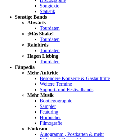
Discographie
Songtexte
Statistik
Sonstige Bands
Abwärts
Tourdaten
¡Más Shake!
Tourdaten
Rainbirds
Tourdaten
Hagen Liebing
Tourdaten
Fänpedia
Mehr Auftritte
Besondere Konzerte & Gastauftritte
Weitere Termine
Support- und Festivalbands
Mehr Musik
Bootlegographie
Sampler
Featuring
Hörbücher
Filmografie
Fänkram
Autogramm-, Postkarten & mehr