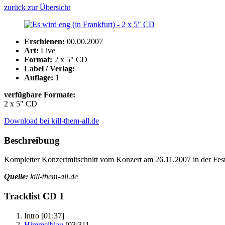
zurück zur Übersicht
Erschienen:
00.00.2007
Art:
Live
Format:
2 x 5" CD
Label / Verlag:
Auflage:
1
verfügbare Formate:
2 x 5" CD
Download bei kill-them-all.de
Beschreibung
Kompletter Konzertmitschnitt vom Konzert am 26.11.2007 in der Festh
Quelle:
kill-them-all.de
Tracklist CD 1
Intro
[01:37]
Himmelblau
[03:31]