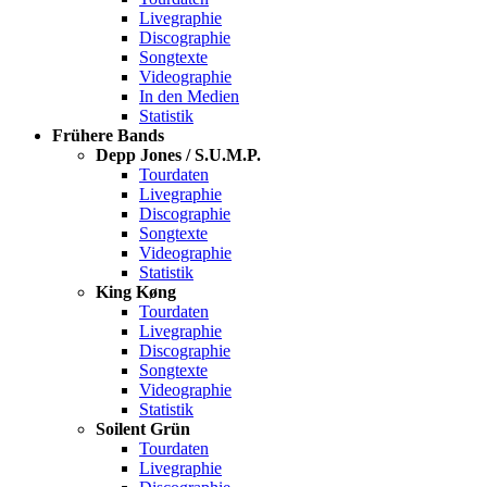
Livegraphie
Discographie
Songtexte
Videographie
In den Medien
Statistik
Frühere Bands
Depp Jones / S.U.M.P.
Tourdaten
Livegraphie
Discographie
Songtexte
Videographie
Statistik
King Køng
Tourdaten
Livegraphie
Discographie
Songtexte
Videographie
Statistik
Soilent Grün
Tourdaten
Livegraphie