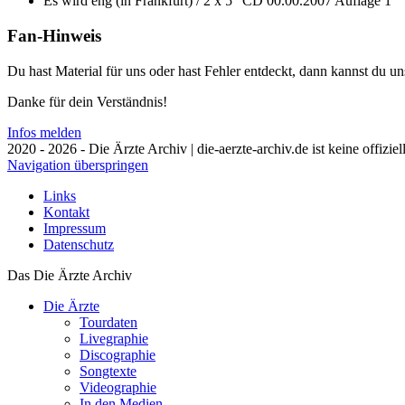
Es wird eng (in Frankfurt) / 2 x 5" CD
00.00.2007
Auflage 1
Fan-Hinweis
Du hast Material für uns oder hast Fehler entdeckt, dann kannst du 
Danke für dein Verständnis!
Infos melden
2020 - 2026 - Die Ärzte Archiv | die-aerzte-archiv.de ist keine offizie
Navigation überspringen
Links
Kontakt
Impressum
Datenschutz
Das Die Ärzte Archiv
Die Ärzte
Tourdaten
Livegraphie
Discographie
Songtexte
Videographie
In den Medien