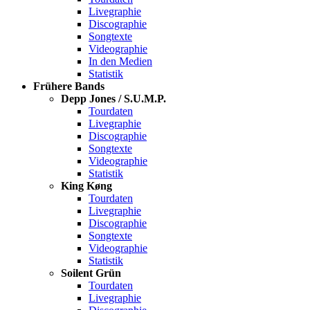
Livegraphie
Discographie
Songtexte
Videographie
In den Medien
Statistik
Frühere Bands
Depp Jones / S.U.M.P.
Tourdaten
Livegraphie
Discographie
Songtexte
Videographie
Statistik
King Køng
Tourdaten
Livegraphie
Discographie
Songtexte
Videographie
Statistik
Soilent Grün
Tourdaten
Livegraphie