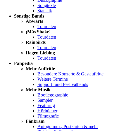
Discographie
Songtexte
Statistik
Sonstige Bands
Abwärts
Tourdaten
¡Más Shake!
Tourdaten
Rainbirds
Tourdaten
Hagen Liebing
Tourdaten
Fänpedia
Mehr Auftritte
Besondere Konzerte & Gastauftritte
Weitere Termine
Support- und Festivalbands
Mehr Musik
Bootlegographie
Sampler
Featuring
Hörbücher
Filmografie
Fänkram
Autogramm-, Postkarten & mehr