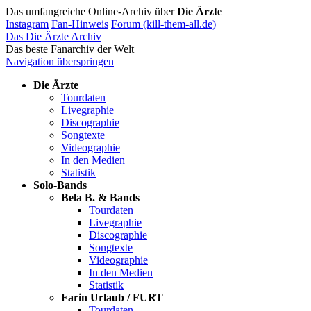
Das umfangreiche Online-Archiv über
Die Ärzte
Instagram
Fan-Hinweis
Forum (kill-them-all.de)
Das Die Ärzte Archiv
Das beste Fanarchiv der Welt
Navigation überspringen
Die Ärzte
Tourdaten
Livegraphie
Discographie
Songtexte
Videographie
In den Medien
Statistik
Solo-Bands
Bela B. & Bands
Tourdaten
Livegraphie
Discographie
Songtexte
Videographie
In den Medien
Statistik
Farin Urlaub / FURT
Tourdaten