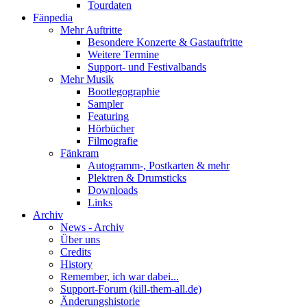
Tourdaten
Fänpedia
Mehr Auftritte
Besondere Konzerte & Gastauftritte
Weitere Termine
Support- und Festivalbands
Mehr Musik
Bootlegographie
Sampler
Featuring
Hörbücher
Filmografie
Fänkram
Autogramm-, Postkarten & mehr
Plektren & Drumsticks
Downloads
Links
Archiv
News - Archiv
Über uns
Credits
History
Remember, ich war dabei...
Support-Forum (kill-them-all.de)
Änderungshistorie