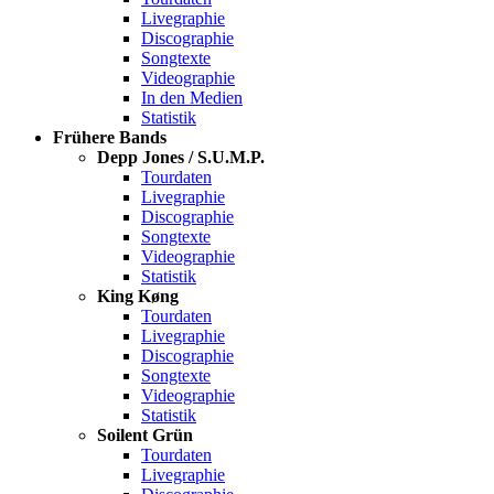
Livegraphie
Discographie
Songtexte
Videographie
In den Medien
Statistik
Frühere Bands
Depp Jones / S.U.M.P.
Tourdaten
Livegraphie
Discographie
Songtexte
Videographie
Statistik
King Køng
Tourdaten
Livegraphie
Discographie
Songtexte
Videographie
Statistik
Soilent Grün
Tourdaten
Livegraphie