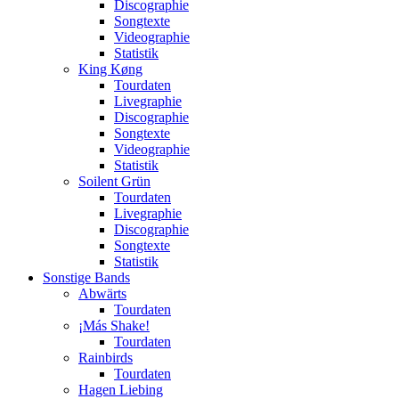
Discographie
Songtexte
Videographie
Statistik
King Køng
Tourdaten
Livegraphie
Discographie
Songtexte
Videographie
Statistik
Soilent Grün
Tourdaten
Livegraphie
Discographie
Songtexte
Statistik
Sonstige Bands
Abwärts
Tourdaten
¡Más Shake!
Tourdaten
Rainbirds
Tourdaten
Hagen Liebing