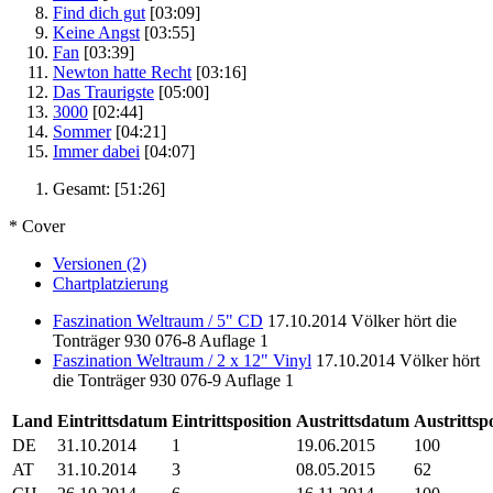
Find dich gut
[03:09]
Keine Angst
[03:55]
Fan
[03:39]
Newton hatte Recht
[03:16]
Das Traurigste
[05:00]
3000
[02:44]
Sommer
[04:21]
Immer dabei
[04:07]
Gesamt:
[51:26]
* Cover
Versionen (2)
Chartplatzierung
Faszination Weltraum / 5" CD
17.10.2014
Völker hört die
Tonträger
930 076-8
Auflage 1
Faszination Weltraum / 2 x 12" Vinyl
17.10.2014
Völker hört
die Tonträger
930 076-9
Auflage 1
Land
Eintrittsdatum
Eintrittsposition
Austrittsdatum
Austrittsp
DE
31.10.2014
1
19.06.2015
100
AT
31.10.2014
3
08.05.2015
62