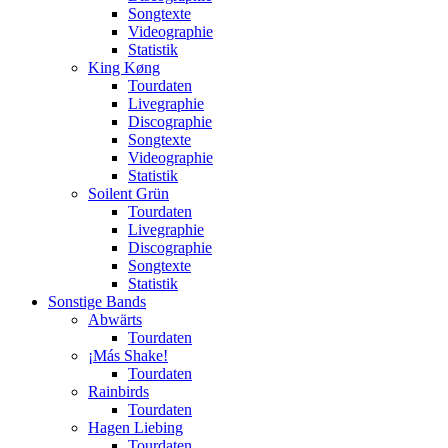
Songtexte
Videographie
Statistik
King Køng
Tourdaten
Livegraphie
Discographie
Songtexte
Videographie
Statistik
Soilent Grün
Tourdaten
Livegraphie
Discographie
Songtexte
Statistik
Sonstige Bands
Abwärts
Tourdaten
¡Más Shake!
Tourdaten
Rainbirds
Tourdaten
Hagen Liebing
Tourdaten