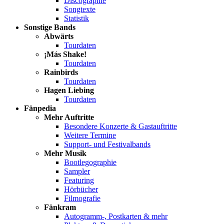
Discographie
Songtexte
Statistik
Sonstige Bands
Abwärts
Tourdaten
¡Más Shake!
Tourdaten
Rainbirds
Tourdaten
Hagen Liebing
Tourdaten
Fänpedia
Mehr Auftritte
Besondere Konzerte & Gastauftritte
Weitere Termine
Support- und Festivalbands
Mehr Musik
Bootlegographie
Sampler
Featuring
Hörbücher
Filmografie
Fänkram
Autogramm-, Postkarten & mehr