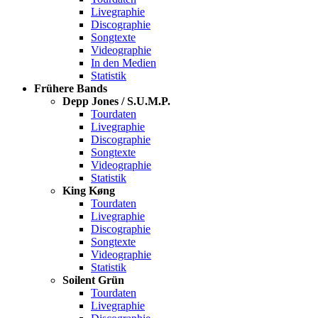
Livegraphie
Discographie
Songtexte
Videographie
In den Medien
Statistik
Frühere Bands
Depp Jones / S.U.M.P.
Tourdaten
Livegraphie
Discographie
Songtexte
Videographie
Statistik
King Køng
Tourdaten
Livegraphie
Discographie
Songtexte
Videographie
Statistik
Soilent Grün
Tourdaten
Livegraphie