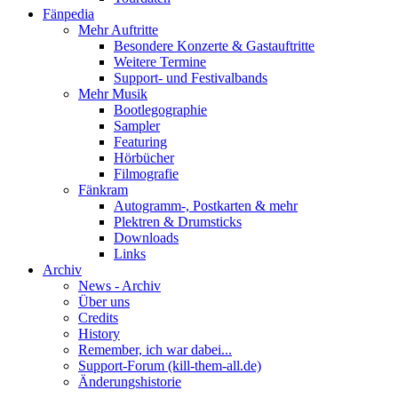
Fänpedia
Mehr Auftritte
Besondere Konzerte & Gastauftritte
Weitere Termine
Support- und Festivalbands
Mehr Musik
Bootlegographie
Sampler
Featuring
Hörbücher
Filmografie
Fänkram
Autogramm-, Postkarten & mehr
Plektren & Drumsticks
Downloads
Links
Archiv
News - Archiv
Über uns
Credits
History
Remember, ich war dabei...
Support-Forum (kill-them-all.de)
Änderungshistorie