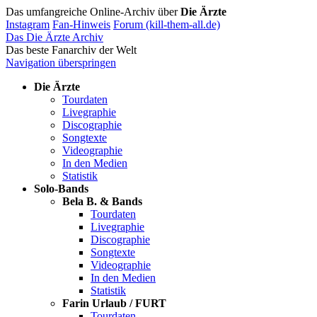
Das umfangreiche Online-Archiv über
Die Ärzte
Instagram
Fan-Hinweis
Forum (kill-them-all.de)
Das Die Ärzte Archiv
Das beste Fanarchiv der Welt
Navigation überspringen
Die Ärzte
Tourdaten
Livegraphie
Discographie
Songtexte
Videographie
In den Medien
Statistik
Solo-Bands
Bela B. & Bands
Tourdaten
Livegraphie
Discographie
Songtexte
Videographie
In den Medien
Statistik
Farin Urlaub / FURT
Tourdaten