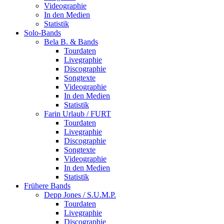
Videographie
In den Medien
Statistik
Solo-Bands
Bela B. & Bands
Tourdaten
Livegraphie
Discographie
Songtexte
Videographie
In den Medien
Statistik
Farin Urlaub / FURT
Tourdaten
Livegraphie
Discographie
Songtexte
Videographie
In den Medien
Statistik
Frühere Bands
Depp Jones / S.U.M.P.
Tourdaten
Livegraphie
Discographie