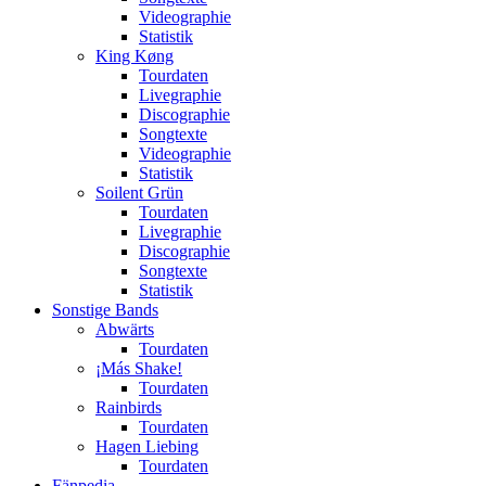
Videographie
Statistik
King Køng
Tourdaten
Livegraphie
Discographie
Songtexte
Videographie
Statistik
Soilent Grün
Tourdaten
Livegraphie
Discographie
Songtexte
Statistik
Sonstige Bands
Abwärts
Tourdaten
¡Más Shake!
Tourdaten
Rainbirds
Tourdaten
Hagen Liebing
Tourdaten
Fänpedia