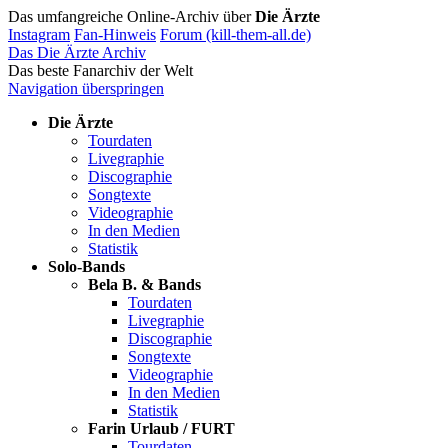
Das umfangreiche Online-Archiv über
Die Ärzte
Instagram
Fan-Hinweis
Forum (kill-them-all.de)
Das Die Ärzte Archiv
Das beste Fanarchiv der Welt
Navigation überspringen
Die Ärzte
Tourdaten
Livegraphie
Discographie
Songtexte
Videographie
In den Medien
Statistik
Solo-Bands
Bela B. & Bands
Tourdaten
Livegraphie
Discographie
Songtexte
Videographie
In den Medien
Statistik
Farin Urlaub / FURT
Tourdaten