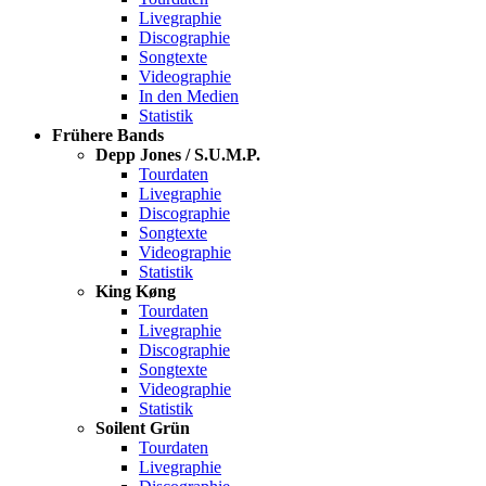
Livegraphie
Discographie
Songtexte
Videographie
In den Medien
Statistik
Frühere Bands
Depp Jones / S.U.M.P.
Tourdaten
Livegraphie
Discographie
Songtexte
Videographie
Statistik
King Køng
Tourdaten
Livegraphie
Discographie
Songtexte
Videographie
Statistik
Soilent Grün
Tourdaten
Livegraphie