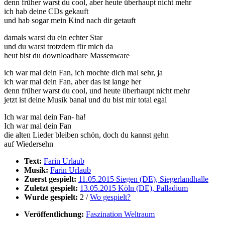
denn früher warst du cool, aber heute überhaupt nicht mehr
ich hab deine CDs gekauft
und hab sogar mein Kind nach dir getauft
damals warst du ein echter Star
und du warst trotzdem für mich da
heut bist du downloadbare Massenware
ich war mal dein Fan, ich mochte dich mal sehr, ja
ich war mal dein Fan, aber das ist lange her
denn früher warst du cool, und heute überhaupt nicht mehr
jetzt ist deine Musik banal und du bist mir total egal
Ich war mal dein Fan- ha!
Ich war mal dein Fan
die alten Lieder bleiben schön, doch du kannst gehn
auf Wiedersehn
Text:
Farin Urlaub
Musik:
Farin Urlaub
Zuerst gespielt:
11.05.2015 Siegen (DE), Siegerlandhalle
Zuletzt gespielt:
13.05.2015 Köln (DE), Palladium
Wurde gespielt:
2 /
Wo gespielt?
Veröffentlichung:
Faszination Weltraum