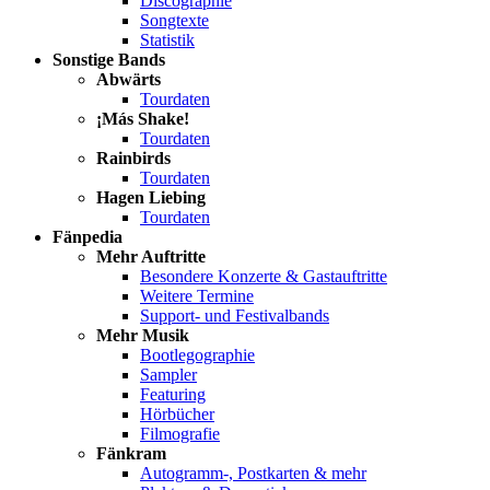
Discographie
Songtexte
Statistik
Sonstige Bands
Abwärts
Tourdaten
¡Más Shake!
Tourdaten
Rainbirds
Tourdaten
Hagen Liebing
Tourdaten
Fänpedia
Mehr Auftritte
Besondere Konzerte & Gastauftritte
Weitere Termine
Support- und Festivalbands
Mehr Musik
Bootlegographie
Sampler
Featuring
Hörbücher
Filmografie
Fänkram
Autogramm-, Postkarten & mehr