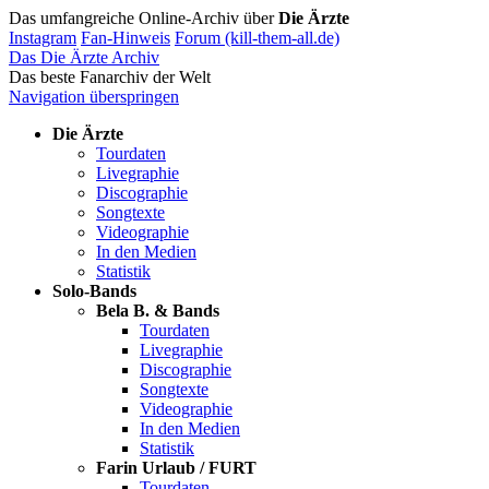
Das umfangreiche Online-Archiv über
Die Ärzte
Instagram
Fan-Hinweis
Forum (kill-them-all.de)
Das Die Ärzte Archiv
Das beste Fanarchiv der Welt
Navigation überspringen
Die Ärzte
Tourdaten
Livegraphie
Discographie
Songtexte
Videographie
In den Medien
Statistik
Solo-Bands
Bela B. & Bands
Tourdaten
Livegraphie
Discographie
Songtexte
Videographie
In den Medien
Statistik
Farin Urlaub / FURT
Tourdaten