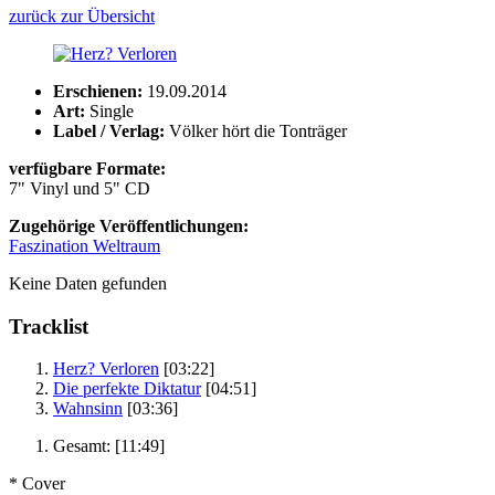
zurück zur Übersicht
Erschienen:
19.09.2014
Art:
Single
Label / Verlag:
Völker hört die Tonträger
verfügbare Formate:
7" Vinyl und 5" CD
Zugehörige Veröffentlichungen:
Faszination Weltraum
Keine Daten gefunden
Tracklist
Herz? Verloren
[03:22]
Die perfekte Diktatur
[04:51]
Wahnsinn
[03:36]
Gesamt:
[11:49]
* Cover