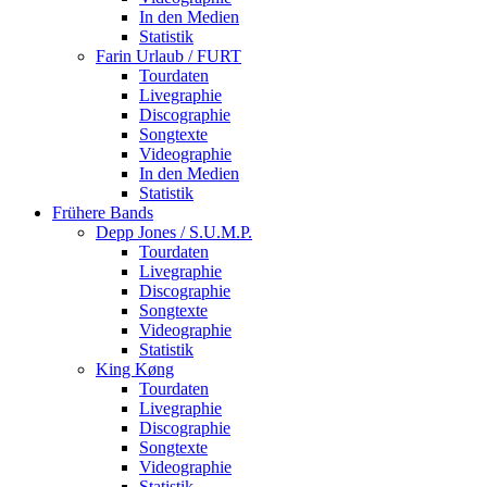
In den Medien
Statistik
Farin Urlaub / FURT
Tourdaten
Livegraphie
Discographie
Songtexte
Videographie
In den Medien
Statistik
Frühere Bands
Depp Jones / S.U.M.P.
Tourdaten
Livegraphie
Discographie
Songtexte
Videographie
Statistik
King Køng
Tourdaten
Livegraphie
Discographie
Songtexte
Videographie
Statistik