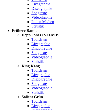
Livegraphie
Discographie
Songtexte
Videographie
In den Medien
Statistik
Frühere Bands
Depp Jones / S.U.M.P.
Tourdaten
Livegraphie
Discographie
Songtexte
Videographie
Statistik
King Køng
Tourdaten
Livegraphie
Discographie
Songtexte
Videographie
Statistik
Soilent Grün
Tourdaten
Livegraphie