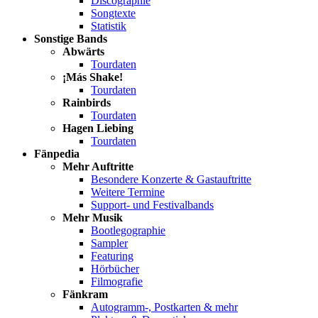
Discographie
Songtexte
Statistik
Sonstige Bands
Abwärts
Tourdaten
¡Más Shake!
Tourdaten
Rainbirds
Tourdaten
Hagen Liebing
Tourdaten
Fänpedia
Mehr Auftritte
Besondere Konzerte & Gastauftritte
Weitere Termine
Support- und Festivalbands
Mehr Musik
Bootlegographie
Sampler
Featuring
Hörbücher
Filmografie
Fänkram
Autogramm-, Postkarten & mehr