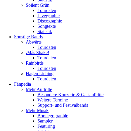
Soilent Grün
Tourdaten
Livegraphie
Discographie
Songtexte
Statistik
Sonstige Bands
Abwärts
Tourdaten
¡Más Shake!
Tourdaten
Rainbirds
Tourdaten
Hagen Liebing
Tourdaten
Fänpedia
Mehr Auftritte
Besondere Konzerte & Gastauftritte
Weitere Termine
Support- und Festivalbands
Mehr Musik
Bootlegographie
Sampler
Featuring