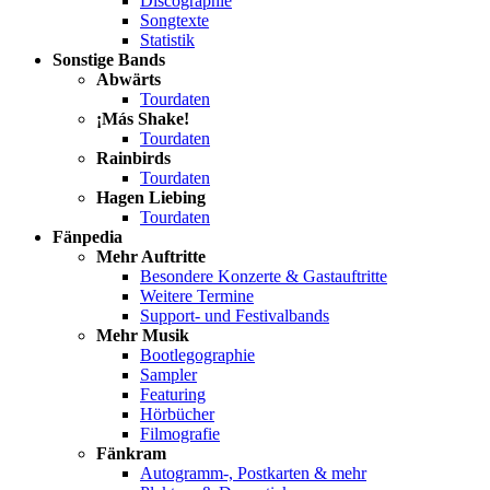
Discographie
Songtexte
Statistik
Sonstige Bands
Abwärts
Tourdaten
¡Más Shake!
Tourdaten
Rainbirds
Tourdaten
Hagen Liebing
Tourdaten
Fänpedia
Mehr Auftritte
Besondere Konzerte & Gastauftritte
Weitere Termine
Support- und Festivalbands
Mehr Musik
Bootlegographie
Sampler
Featuring
Hörbücher
Filmografie
Fänkram
Autogramm-, Postkarten & mehr