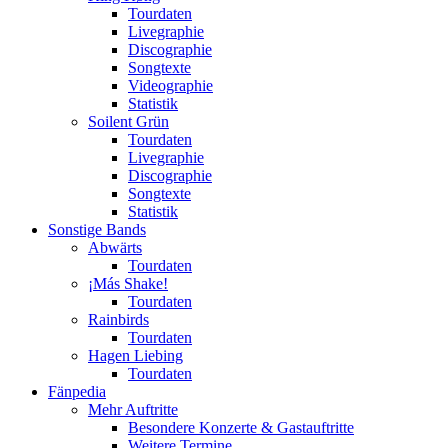
Tourdaten
Livegraphie
Discographie
Songtexte
Videographie
Statistik
Soilent Grün
Tourdaten
Livegraphie
Discographie
Songtexte
Statistik
Sonstige Bands
Abwärts
Tourdaten
¡Más Shake!
Tourdaten
Rainbirds
Tourdaten
Hagen Liebing
Tourdaten
Fänpedia
Mehr Auftritte
Besondere Konzerte & Gastauftritte
Weitere Termine