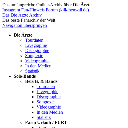
Das umfangreiche Online-Archiv über
Die Ärzte
Instagram
Fan-Hinweis
Forum (kill-them-all.de)
Das Die Ärzte Archiv
Das beste Fanarchiv der Welt
Navigation überspringen
Die Ärzte
Tourdaten
Livegraphie
Discographie
Songtexte
Videographie
In den Medien
Statistik
Solo-Bands
Bela B. & Bands
Tourdaten
Livegraphie
Discographie
Songtexte
Videographie
In den Medien
Statistik
Farin Urlaub / FURT
Tourdaten