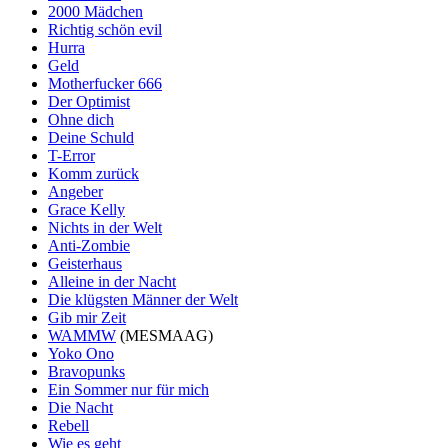
2000 Mädchen
Richtig schön evil
Hurra
Geld
Motherfucker 666
Der Optimist
Ohne dich
Deine Schuld
T-Error
Komm zurück
Angeber
Grace Kelly
Nichts in der Welt
Anti-Zombie
Geisterhaus
Alleine in der Nacht
Die klügsten Männer der Welt
Gib mir Zeit
WAMMW
(MESMAAG)
Yoko Ono
Bravopunks
Ein Sommer nur für mich
Die Nacht
Rebell
Wie es geht