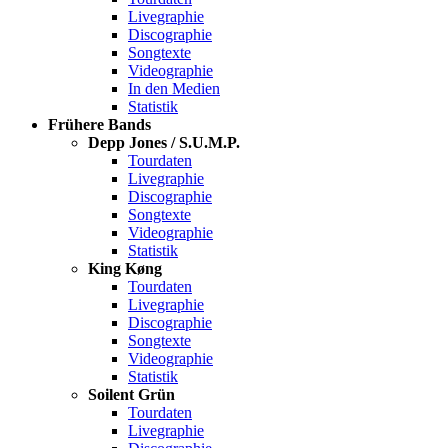
Livegraphie
Discographie
Songtexte
Videographie
In den Medien
Statistik
Frühere Bands
Depp Jones / S.U.M.P.
Tourdaten
Livegraphie
Discographie
Songtexte
Videographie
Statistik
King Køng
Tourdaten
Livegraphie
Discographie
Songtexte
Videographie
Statistik
Soilent Grün
Tourdaten
Livegraphie