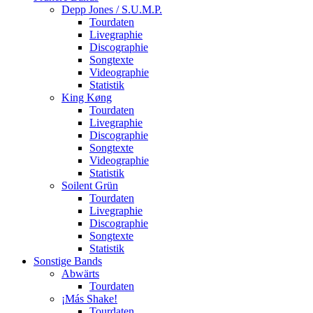
Depp Jones / S.U.M.P.
Tourdaten
Livegraphie
Discographie
Songtexte
Videographie
Statistik
King Køng
Tourdaten
Livegraphie
Discographie
Songtexte
Videographie
Statistik
Soilent Grün
Tourdaten
Livegraphie
Discographie
Songtexte
Statistik
Sonstige Bands
Abwärts
Tourdaten
¡Más Shake!
Tourdaten