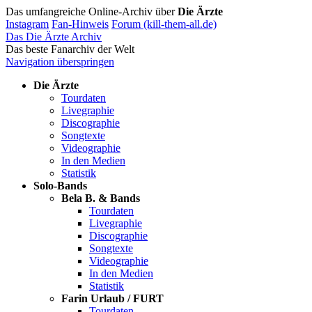
Das umfangreiche Online-Archiv über
Die Ärzte
Instagram
Fan-Hinweis
Forum (kill-them-all.de)
Das Die Ärzte Archiv
Das beste Fanarchiv der Welt
Navigation überspringen
Die Ärzte
Tourdaten
Livegraphie
Discographie
Songtexte
Videographie
In den Medien
Statistik
Solo-Bands
Bela B. & Bands
Tourdaten
Livegraphie
Discographie
Songtexte
Videographie
In den Medien
Statistik
Farin Urlaub / FURT
Tourdaten