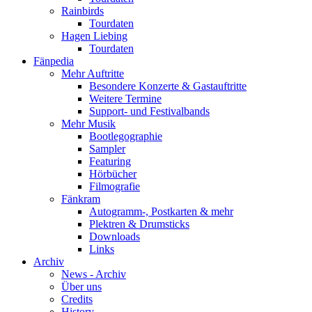
Rainbirds
Tourdaten
Hagen Liebing
Tourdaten
Fänpedia
Mehr Auftritte
Besondere Konzerte & Gastauftritte
Weitere Termine
Support- und Festivalbands
Mehr Musik
Bootlegographie
Sampler
Featuring
Hörbücher
Filmografie
Fänkram
Autogramm-, Postkarten & mehr
Plektren & Drumsticks
Downloads
Links
Archiv
News - Archiv
Über uns
Credits
History