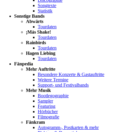
Discographie
Songtexte
Statistik
Sonstige Bands
Abwärts
Tourdaten
¡Más Shake!
Tourdaten
Rainbirds
Tourdaten
Hagen Liebing
Tourdaten
Fänpedia
Mehr Auftritte
Besondere Konzerte & Gastauftritte
Weitere Termine
Support- und Festivalbands
Mehr Musik
Bootlegographie
Sampler
Featuring
Hörbücher
Filmografie
Fänkram
Autogramm-, Postkarten & mehr