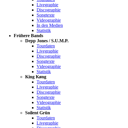
Livegraphie
Discographie
Songtexte
Videographie
In den Medien
Statistik
Frühere Bands
Depp Jones / S.U.M.P.
Tourdaten
Livegraphie
Discographie
Songtexte
Videographie
Statistik
King Køng
Tourdaten
Livegraphie
Discographie
Songtexte
Videographie
Statistik
Soilent Grün
Tourdaten
Livegraphie