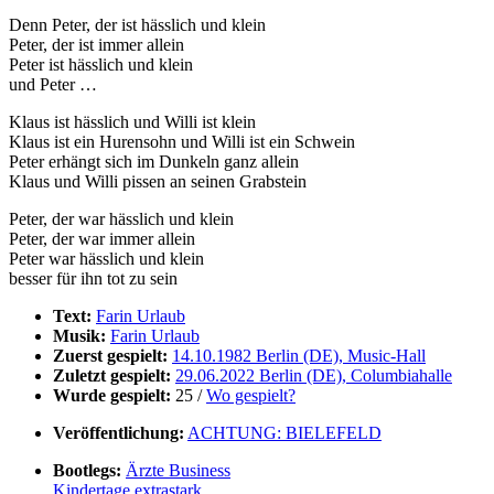
Denn Peter, der ist hässlich und klein
Peter, der ist immer allein
Peter ist hässlich und klein
und Peter …
Klaus ist hässlich und Willi ist klein
Klaus ist ein Hurensohn und Willi ist ein Schwein
Peter erhängt sich im Dunkeln ganz allein
Klaus und Willi pissen an seinen Grabstein
Peter, der war hässlich und klein
Peter, der war immer allein
Peter war hässlich und klein
besser für ihn tot zu sein
Text:
Farin Urlaub
Musik:
Farin Urlaub
Zuerst gespielt:
14.10.1982 Berlin (DE), Music-Hall
Zuletzt gespielt:
29.06.2022 Berlin (DE), Columbiahalle
Wurde gespielt:
25 /
Wo gespielt?
Veröffentlichung:
ACHTUNG: BIELEFELD
Bootlegs:
Ärzte Business
Kindertage extrastark