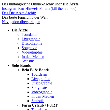
Das umfangreiche Online-Archiv über
Die Ärzte
Instagram
Fan-Hinweis
Forum (kill-them-all.de)
Das Die Ärzte Archiv
Das beste Fanarchiv der Welt
Navigation überspringen
Die Ärzte
Tourdaten
Livegraphie
Discographie
Songtexte
Videographie
In den Medien
Statistik
Solo-Bands
Bela B. & Bands
Tourdaten
Livegraphie
Discographie
Songtexte
Videographie
In den Medien
Statistik
Farin Urlaub / FURT
Tourdaten