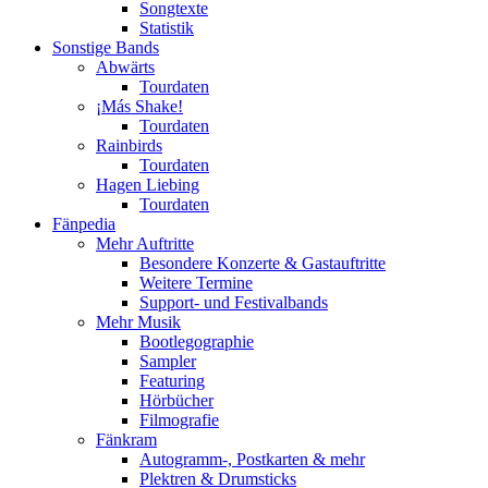
Songtexte
Statistik
Sonstige Bands
Abwärts
Tourdaten
¡Más Shake!
Tourdaten
Rainbirds
Tourdaten
Hagen Liebing
Tourdaten
Fänpedia
Mehr Auftritte
Besondere Konzerte & Gastauftritte
Weitere Termine
Support- und Festivalbands
Mehr Musik
Bootlegographie
Sampler
Featuring
Hörbücher
Filmografie
Fänkram
Autogramm-, Postkarten & mehr
Plektren & Drumsticks