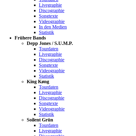
Livegraphie
Discographie
Songtexte
Videographie
In den Medien
Statistik
Frühere Bands
Depp Jones / S.U.M.P.
Tourdaten
Livegraphie
Discographie
Songtexte
Videographie
Statistik
King Køng
Tourdaten
Livegraphie
Discographie
Songtexte
Videographie
Statistik
Soilent Grün
Tourdaten
Livegraphie