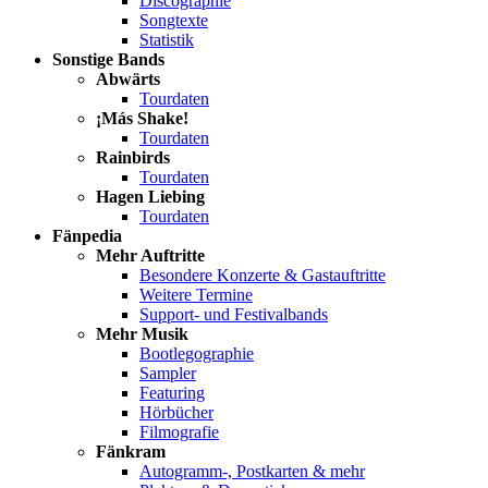
Discographie
Songtexte
Statistik
Sonstige Bands
Abwärts
Tourdaten
¡Más Shake!
Tourdaten
Rainbirds
Tourdaten
Hagen Liebing
Tourdaten
Fänpedia
Mehr Auftritte
Besondere Konzerte & Gastauftritte
Weitere Termine
Support- und Festivalbands
Mehr Musik
Bootlegographie
Sampler
Featuring
Hörbücher
Filmografie
Fänkram
Autogramm-, Postkarten & mehr