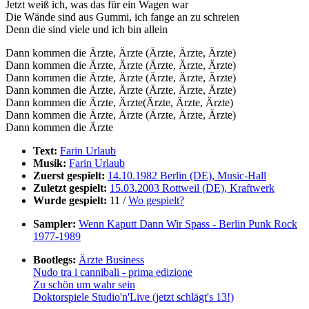
Jetzt weiß ich, was das für ein Wagen war
Die Wände sind aus Gummi, ich fange an zu schreien
Denn die sind viele und ich bin allein
Dann kommen die Ärzte, Ärzte (Ärzte, Ärzte, Ärzte)
Dann kommen die Ärzte, Ärzte (Ärzte, Ärzte, Ärzte)
Dann kommen die Ärzte, Ärzte (Ärzte, Ärzte, Ärzte)
Dann kommen die Ärzte, Ärzte (Ärzte, Ärzte, Ärzte)
Dann kommen die Ärzte, Ärzte(Ärzte, Ärzte, Ärzte)
Dann kommen die Ärzte, Ärzte (Ärzte, Ärzte, Ärzte)
Dann kommen die Ärzte
Text:
Farin Urlaub
Musik:
Farin Urlaub
Zuerst gespielt:
14.10.1982 Berlin (DE), Music-Hall
Zuletzt gespielt:
15.03.2003 Rottweil (DE), Kraftwerk
Wurde gespielt:
11 /
Wo gespielt?
Sampler:
Wenn Kaputt Dann Wir Spass - Berlin Punk Rock
1977-1989
Bootlegs:
Ärzte Business
Nudo tra i cannibali - prima edizione
Zu schön um wahr sein
Doktorspiele Studio'n'Live (jetzt schlägt's 13!)