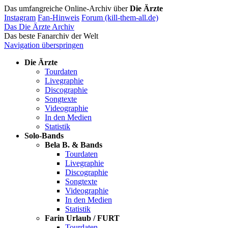
Das umfangreiche Online-Archiv über
Die Ärzte
Instagram
Fan-Hinweis
Forum (kill-them-all.de)
Das Die Ärzte Archiv
Das beste Fanarchiv der Welt
Navigation überspringen
Die Ärzte
Tourdaten
Livegraphie
Discographie
Songtexte
Videographie
In den Medien
Statistik
Solo-Bands
Bela B. & Bands
Tourdaten
Livegraphie
Discographie
Songtexte
Videographie
In den Medien
Statistik
Farin Urlaub / FURT
Tourdaten