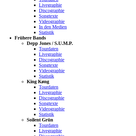
Livegraphie
Discographie
Songtexte
Videographie
In den Medien
Statistik
Frühere Bands
Depp Jones / S.U.M.P.
Tourdaten
Livegraphie
Discographie
Songtexte
Videographie
Statistik
King Køng
Tourdaten
Livegraphie
Discographie
Songtexte
Videographie
Statistik
Soilent Grün
Tourdaten
Livegraphie