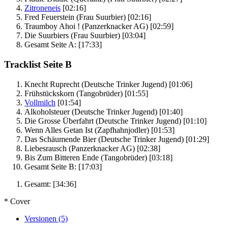
Zitroneneis
[02:16]
Fred Feuerstein
(Frau Suurbier)
[02:16]
Traumboy Ahoi !
(Panzerknacker AG)
[02:59]
Die Suurbiers
(Frau Suurbier)
[03:04]
Gesamt Seite A:
[17:33]
Tracklist Seite B
Knecht Ruprecht
(Deutsche Trinker Jugend)
[01:06]
Frühstückskorn
(Tangobrüder)
[01:55]
Vollmilch
[01:54]
Alkoholsteuer
(Deutsche Trinker Jugend)
[01:40]
Die Grosse Überfahrt
(Deutsche Trinker Jugend)
[01:10]
Wenn Alles Getan Ist
(Zapfhahnjodler)
[01:53]
Das Schäumende Bier
(Deutsche Trinker Jugend)
[01:29]
Liebesrausch
(Panzerknacker AG)
[02:38]
Bis Zum Bitteren Ende
(Tangobrüder)
[03:18]
Gesamt Seite B:
[17:03]
Gesamt:
[34:36]
* Cover
Versionen (5)