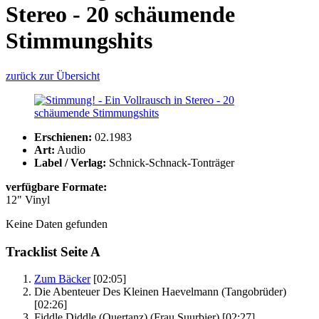
Stereo - 20 schäumende
Stimmungshits
zurück zur Übersicht
Erschienen:
02.1983
Art:
Audio
Label / Verlag:
Schnick-Schnack-Tonträger
verfügbare Formate:
12" Vinyl
Keine Daten gefunden
Tracklist Seite A
Zum Bäcker
[02:05]
Die Abenteuer Des Kleinen Haevelmann
(Tangobrüder)
[02:26]
Fiddle Diddle (Quertanz)
(Frau Suurbier)
[02:27]