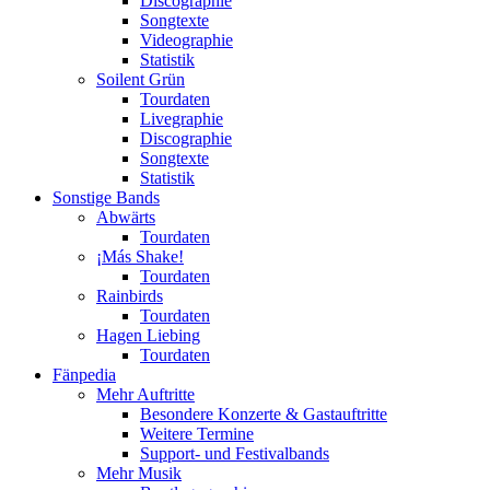
Discographie
Songtexte
Videographie
Statistik
Soilent Grün
Tourdaten
Livegraphie
Discographie
Songtexte
Statistik
Sonstige Bands
Abwärts
Tourdaten
¡Más Shake!
Tourdaten
Rainbirds
Tourdaten
Hagen Liebing
Tourdaten
Fänpedia
Mehr Auftritte
Besondere Konzerte & Gastauftritte
Weitere Termine
Support- und Festivalbands
Mehr Musik