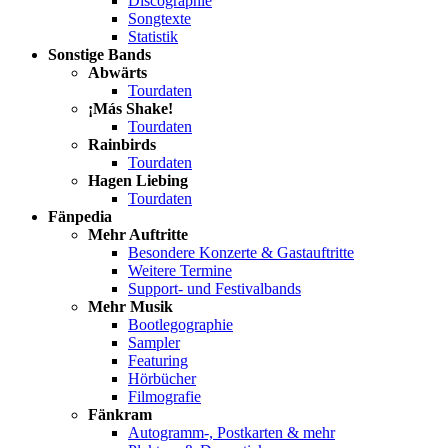
Discographie
Songtexte
Statistik
Sonstige Bands
Abwärts
Tourdaten
¡Más Shake!
Tourdaten
Rainbirds
Tourdaten
Hagen Liebing
Tourdaten
Fänpedia
Mehr Auftritte
Besondere Konzerte & Gastauftritte
Weitere Termine
Support- und Festivalbands
Mehr Musik
Bootlegographie
Sampler
Featuring
Hörbücher
Filmografie
Fänkram
Autogramm-, Postkarten & mehr