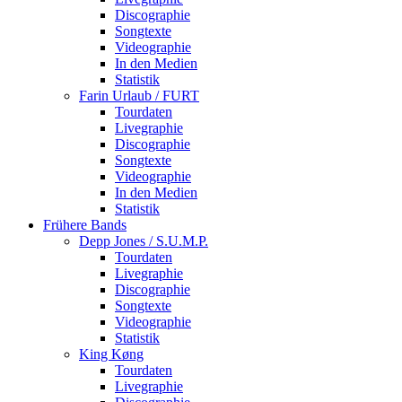
Discographie
Songtexte
Videographie
In den Medien
Statistik
Farin Urlaub / FURT
Tourdaten
Livegraphie
Discographie
Songtexte
Videographie
In den Medien
Statistik
Frühere Bands
Depp Jones / S.U.M.P.
Tourdaten
Livegraphie
Discographie
Songtexte
Videographie
Statistik
King Køng
Tourdaten
Livegraphie