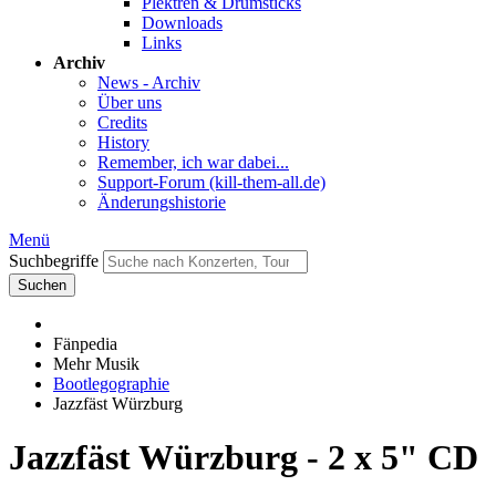
Plektren & Drumsticks
Downloads
Links
Archiv
News - Archiv
Über uns
Credits
History
Remember, ich war dabei...
Support-Forum (kill-them-all.de)
Änderungshistorie
Menü
Suchbegriffe
Suchen
Fänpedia
Mehr Musik
Bootlegographie
Jazzfäst Würzburg
Jazzfäst Würzburg - 2 x 5" CD