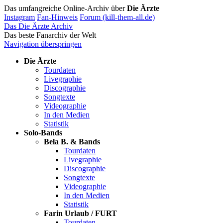
Das umfangreiche Online-Archiv über
Die Ärzte
Instagram
Fan-Hinweis
Forum (kill-them-all.de)
Das Die Ärzte Archiv
Das beste Fanarchiv der Welt
Navigation überspringen
Die Ärzte
Tourdaten
Livegraphie
Discographie
Songtexte
Videographie
In den Medien
Statistik
Solo-Bands
Bela B. & Bands
Tourdaten
Livegraphie
Discographie
Songtexte
Videographie
In den Medien
Statistik
Farin Urlaub / FURT
Tourdaten