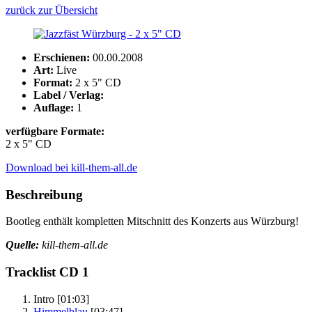
zurück zur Übersicht
Erschienen:
00.00.2008
Art:
Live
Format:
2 x 5" CD
Label / Verlag:
Auflage:
1
verfügbare Formate:
2 x 5" CD
Download bei kill-them-all.de
Beschreibung
Bootleg enthält kompletten Mitschnitt des Konzerts aus Würzburg!
Quelle:
kill-them-all.de
Tracklist CD 1
Intro
[01:03]
Himmelblau
[03:47]