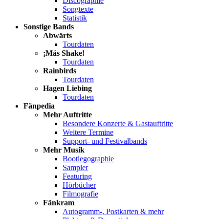
Discographie
Songtexte
Statistik
Sonstige Bands
Abwärts
Tourdaten
¡Más Shake!
Tourdaten
Rainbirds
Tourdaten
Hagen Liebing
Tourdaten
Fänpedia
Mehr Auftritte
Besondere Konzerte & Gastauftritte
Weitere Termine
Support- und Festivalbands
Mehr Musik
Bootlegographie
Sampler
Featuring
Hörbücher
Filmografie
Fänkram
Autogramm-, Postkarten & mehr