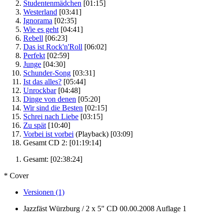
Studentenmädchen
[01:15]
Westerland
[03:41]
Ignorama
[02:35]
Wie es geht
[04:41]
Rebell
[06:23]
Das ist Rock'n'Roll
[06:02]
Perfekt
[02:59]
Junge
[04:30]
Schunder-Song
[03:31]
Ist das alles?
[05:44]
Unrockbar
[04:48]
Dinge von denen
[05:20]
Wir sind die Besten
[02:15]
Schrei nach Liebe
[03:15]
Zu spät
[10:40]
Vorbei ist vorbei
(Playback)
[03:09]
Gesamt CD 2:
[01:19:14]
Gesamt:
[02:38:24]
* Cover
Versionen (1)
Jazzfäst Würzburg / 2 x 5" CD
00.00.2008
Auflage 1