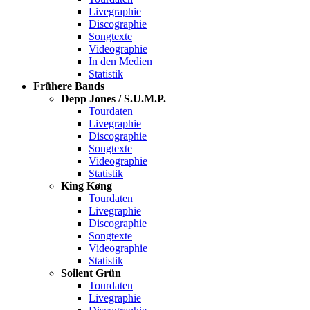
Livegraphie
Discographie
Songtexte
Videographie
In den Medien
Statistik
Frühere Bands
Depp Jones / S.U.M.P.
Tourdaten
Livegraphie
Discographie
Songtexte
Videographie
Statistik
King Køng
Tourdaten
Livegraphie
Discographie
Songtexte
Videographie
Statistik
Soilent Grün
Tourdaten
Livegraphie