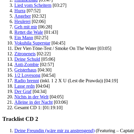
Lied vom Scheitern
[03:27]
Hurra
[07:52]
Angeber
[02:32]
Heulerei
[02:06]
Geh mit mir
[06:28]
Rettet die Wale
[01:43]
Ein Mann
[02:25]
Vokuhila Superstar
[04:45]
Der Vier-Töne-Test / Smoke On The Water
[03:05]
Zitroneneis
[02:22]
Deine Schuld
[05:06]
Anti-Zombie
[02:57]
Geisterhaus
[04:30]
1/2 Lovesong
[04:54]
Radio brennt
(inkl. 1 2 X U (Lest die Prawda))
[04:19]
Lasse redn
[04:04]
Der Graf
[04:34]
Nichts in der Welt
[04:05]
Alleine in der Nacht
[03:06]
Gesamt CD 1:
[01:19:10]
Tracklist CD 2
Deine Freundin (wäre mir zu anstrengend)
(Featuring – Captain