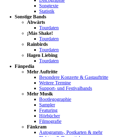
Discographie
Songtexte
Statistik
Sonstige Bands
Abwärts
Tourdaten
¡Más Shake!
Tourdaten
Rainbirds
Tourdaten
Hagen Liebing
Tourdaten
Fänpedia
Mehr Auftritte
Besondere Konzerte & Gastauftritte
Weitere Termine
Support- und Festivalbands
Mehr Musik
Bootlegographie
Sampler
Featuring
Hörbücher
Filmografie
Fänkram
Autogramm-, Postkarten & mehr