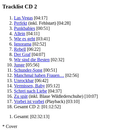
Tracklist CD 2
Las Vegas
[04:17]
Perfekt
(inkl. Fehlstart)
[04:28]
Punkbabies
[00:51]
Allein
[04:11]
Wie es geht
[03:41]
Ignorama
[02:52]
Rebell
[06:22]
Der Graf
[04:07]
Wir sind die Besten
[02:32]
Junge
[05:56]
Schunder-Song
[00:51]
Manchmal haben Frauen…
[02:56]
Unrockbar
[06:42]
Vermissen, Baby
[05:12]
Schrei nach Liebe
[04:37]
Zu spät
(inkl. Blaue Wildlederschuhe)
[10:07]
Vorbei ist vorbei
(Playback)
[03:10]
Gesamt CD 2:
[01:12:52]
Gesamt:
[02:32:13]
* Cover