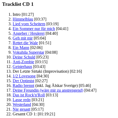
Tracklist CD 1
Intro
[01:27]
Himmelblau
[03:37]
Lied vom Scheitern
[03:19]
Ein Sommer nur für mich
[04:41]
Angeber / Heulerei
[04:40]
Geh mit mir
[05:04]
Rettet die Wale
[01:51]
Ein Mann
[02:06]
Vokuhila Superstar
[04:08]
Deine Schuld
[05:23]
Anti-Zombie
[03:15]
Geisterhaus
[03:43]
Der Letzte Sirtaki (Improvisation)
[02:16]
1/2 Lovesong
[04:30]
Der Optimist
[02:27]
Radio brennt
(inkl. Jag Älskar Sverige)
[05:46]
Deine Freundin (wäre mir zu anstrengend)
[04:47]
Das ist Rock'n'Roll
[03:13]
Lasse redn
[03:21]
Westerland
[04:30]
Nie gesagt
[05:17]
Gesamt CD 1:
[01:19:21]