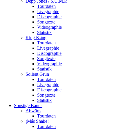
Depp Jones / S.U.M.P.
Tourdaten
Livegraphie
Discographie
Songtexte
Videographie
Statistik
King Køng
Tourdaten
Livegraphie
Discographie
Songtexte
Videographie
Statistik
Soilent Grün
Tourdaten
Livegraphie
Discographie
Songtexte
Statistik
Sonstige Bands
Abwärts
Tourdaten
¡Más Shake!
Tourdaten