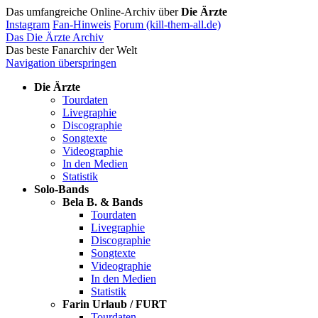
Das umfangreiche Online-Archiv über
Die Ärzte
Instagram
Fan-Hinweis
Forum (kill-them-all.de)
Das Die Ärzte Archiv
Das beste Fanarchiv der Welt
Navigation überspringen
Die Ärzte
Tourdaten
Livegraphie
Discographie
Songtexte
Videographie
In den Medien
Statistik
Solo-Bands
Bela B. & Bands
Tourdaten
Livegraphie
Discographie
Songtexte
Videographie
In den Medien
Statistik
Farin Urlaub / FURT
Tourdaten