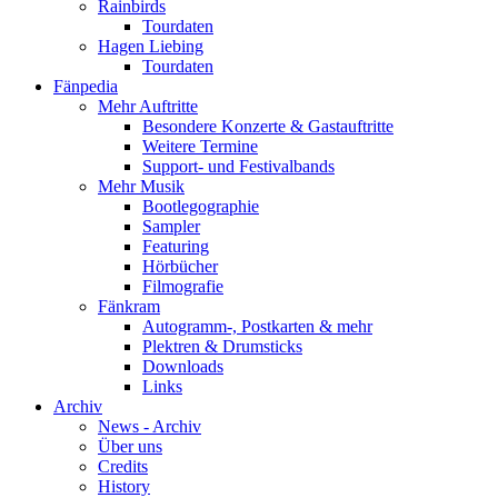
Rainbirds
Tourdaten
Hagen Liebing
Tourdaten
Fänpedia
Mehr Auftritte
Besondere Konzerte & Gastauftritte
Weitere Termine
Support- und Festivalbands
Mehr Musik
Bootlegographie
Sampler
Featuring
Hörbücher
Filmografie
Fänkram
Autogramm-, Postkarten & mehr
Plektren & Drumsticks
Downloads
Links
Archiv
News - Archiv
Über uns
Credits
History