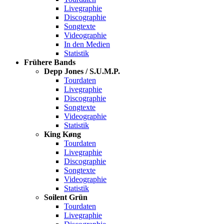
Livegraphie
Discographie
Songtexte
Videographie
In den Medien
Statistik
Frühere Bands
Depp Jones / S.U.M.P.
Tourdaten
Livegraphie
Discographie
Songtexte
Videographie
Statistik
King Køng
Tourdaten
Livegraphie
Discographie
Songtexte
Videographie
Statistik
Soilent Grün
Tourdaten
Livegraphie