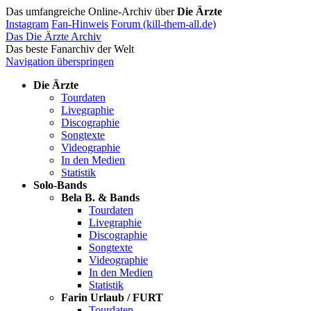
Das umfangreiche Online-Archiv über
Die Ärzte
Instagram
Fan-Hinweis
Forum (kill-them-all.de)
Das Die Ärzte Archiv
Das beste Fanarchiv der Welt
Navigation überspringen
Die Ärzte
Tourdaten
Livegraphie
Discographie
Songtexte
Videographie
In den Medien
Statistik
Solo-Bands
Bela B. & Bands
Tourdaten
Livegraphie
Discographie
Songtexte
Videographie
In den Medien
Statistik
Farin Urlaub / FURT
Tourdaten