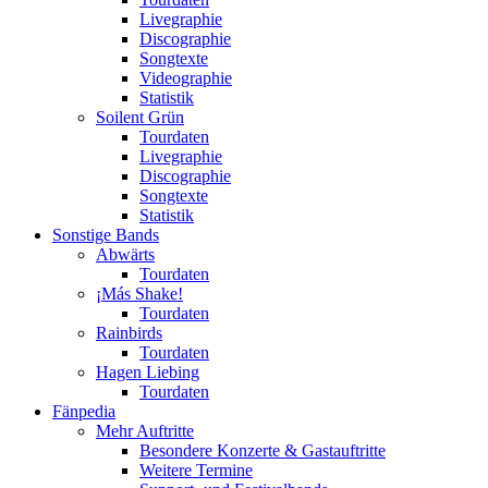
Livegraphie
Discographie
Songtexte
Videographie
Statistik
Soilent Grün
Tourdaten
Livegraphie
Discographie
Songtexte
Statistik
Sonstige Bands
Abwärts
Tourdaten
¡Más Shake!
Tourdaten
Rainbirds
Tourdaten
Hagen Liebing
Tourdaten
Fänpedia
Mehr Auftritte
Besondere Konzerte & Gastauftritte
Weitere Termine