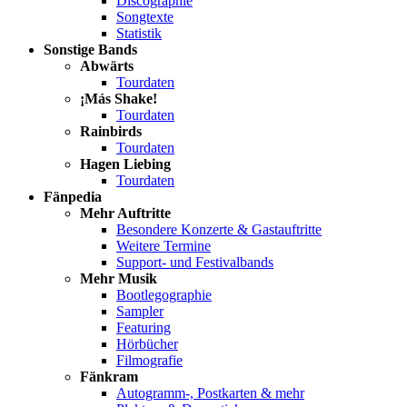
Discographie
Songtexte
Statistik
Sonstige Bands
Abwärts
Tourdaten
¡Más Shake!
Tourdaten
Rainbirds
Tourdaten
Hagen Liebing
Tourdaten
Fänpedia
Mehr Auftritte
Besondere Konzerte & Gastauftritte
Weitere Termine
Support- und Festivalbands
Mehr Musik
Bootlegographie
Sampler
Featuring
Hörbücher
Filmografie
Fänkram
Autogramm-, Postkarten & mehr