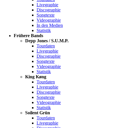
Livegraphie
Discographie
Songtexte
Videographie
In den Medien
Statistik
Frühere Bands
Depp Jones / S.U.M.P.
Tourdaten
Livegraphie
Discographie
Songtexte
Videographie
Statistik
King Køng
Tourdaten
Livegraphie
Discographie
Songtexte
Videographie
Statistik
Soilent Grün
Tourdaten
Livegraphie