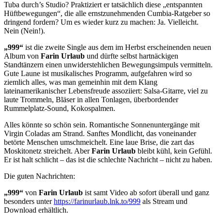
Tuba durch’s Studio? Praktiziert er tatsächlich diese „entspannten
Hüftbewegungen“, die alle ernstzunehmenden Cumbia-Ratgeber so
dringend fordern? Um es wieder kurz zu machen: Ja. Vielleicht.
Nein (Nein!).
„999“
ist die zweite Single aus dem im Herbst erscheinenden neuen
Album von
Farin Urlaub
und dürfte selbst hartnäckigen
Standtänzern einen unwiderstehlichen Bewegungsimpuls vermitteln.
Gute Laune ist musikalisches Programm, aufgefahren wird so
ziemlich alles, was man gemeinhin mit dem Klang
lateinamerikanischer Lebensfreude assoziiert: Salsa-Gitarre, viel zu
laute Trommeln, Bläser in allen Tonlagen, überbordender
Rummelplatz-Sound, Kokospalmen.
Alles könnte so schön sein. Romantische Sonnenuntergänge mit
Virgin Coladas am Strand. Sanftes Mondlicht, das voneinander
betörte Menschen umschmeichelt. Eine laue Brise, die zart das
Moskitonetz streichelt. Aber
Farin Urlaub
bleibt kühl, kein Gefühl.
Er ist halt schlicht – das ist die schlechte Nachricht – nicht zu haben.
Die guten Nachrichten:
„999“
von
Farin Urlaub
ist samt Video ab sofort überall und ganz
besonders unter
https://farinurlaub.lnk.to/999
als Stream und
Download erhältlich.