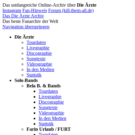
Das umfangreiche Online-Archiv über
Die Ärzte
Instagram
Fan-Hinweis
Forum (kill-them-all.de)
Das Die Ärzte Archiv
Das beste Fanarchiv der Welt
Navigation überspringen
Die Ärzte
Tourdaten
Livegraphie
Discographie
Songtexte
Videographie
In den Medien
Statistik
Solo-Bands
Bela B. & Bands
Tourdaten
Livegraphie
Discographie
Songtexte
Videographie
In den Medien
Statistik
Farin Urlaub / FURT
Tourdaten