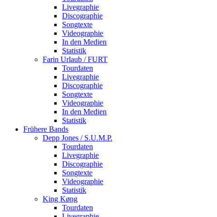
Livegraphie
Discographie
Songtexte
Videographie
In den Medien
Statistik
Farin Urlaub / FURT
Tourdaten
Livegraphie
Discographie
Songtexte
Videographie
In den Medien
Statistik
Frühere Bands
Depp Jones / S.U.M.P.
Tourdaten
Livegraphie
Discographie
Songtexte
Videographie
Statistik
King Køng
Tourdaten
Livegraphie