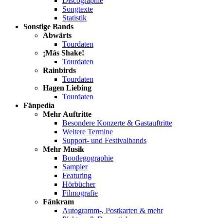
Discographie
Songtexte
Statistik
Sonstige Bands
Abwärts
Tourdaten
¡Más Shake!
Tourdaten
Rainbirds
Tourdaten
Hagen Liebing
Tourdaten
Fänpedia
Mehr Auftritte
Besondere Konzerte & Gastauftritte
Weitere Termine
Support- und Festivalbands
Mehr Musik
Bootlegographie
Sampler
Featuring
Hörbücher
Filmografie
Fänkram
Autogramm-, Postkarten & mehr