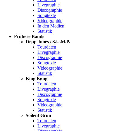
Livegraphie
Discographie
Songtexte
Videographie
In den Medien
Statistik
Frühere Bands
Depp Jones / S.U.M.P.
Tourdaten
Livegraphie
Discographie
Songtexte
Videographie
Statistik
King Køng
Tourdaten
Livegraphie
Discographie
Songtexte
Videographie
Statistik
Soilent Grün
Tourdaten
Livegraphie