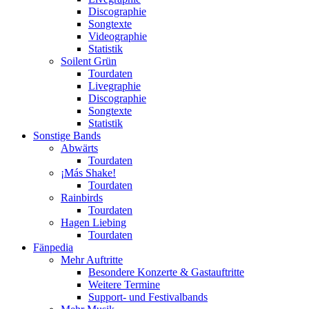
Discographie
Songtexte
Videographie
Statistik
Soilent Grün
Tourdaten
Livegraphie
Discographie
Songtexte
Statistik
Sonstige Bands
Abwärts
Tourdaten
¡Más Shake!
Tourdaten
Rainbirds
Tourdaten
Hagen Liebing
Tourdaten
Fänpedia
Mehr Auftritte
Besondere Konzerte & Gastauftritte
Weitere Termine
Support- und Festivalbands