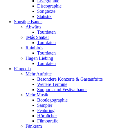
Livegraphie
Discographie
Songtexte
Statistik
Sonstige Bands
Abwärts
Tourdaten
¡Más Shake!
Tourdaten
Rainbirds
Tourdaten
Hagen Liebing
Tourdaten
Fänpedia
Mehr Auftritte
Besondere Konzerte & Gastauftritte
Weitere Termine
Support- und Festivalbands
Mehr Musik
Bootlegographie
Sampler
Featuring
Hörbücher
Filmografie
Fänkram