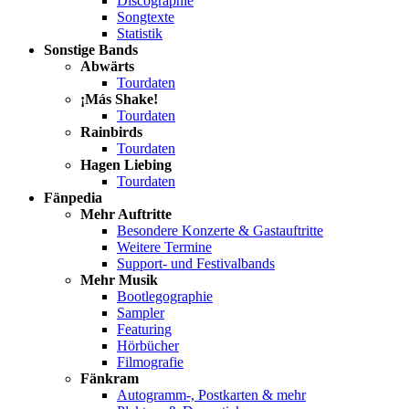
Discographie
Songtexte
Statistik
Sonstige Bands
Abwärts
Tourdaten
¡Más Shake!
Tourdaten
Rainbirds
Tourdaten
Hagen Liebing
Tourdaten
Fänpedia
Mehr Auftritte
Besondere Konzerte & Gastauftritte
Weitere Termine
Support- und Festivalbands
Mehr Musik
Bootlegographie
Sampler
Featuring
Hörbücher
Filmografie
Fänkram
Autogramm-, Postkarten & mehr