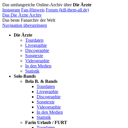
Das umfangreiche Online-Archiv über
Die Ärzte
Instagram
Fan-Hinweis
Forum (kill-them-all.de)
Das Die Ärzte Archiv
Das beste Fanarchiv der Welt
Navigation überspringen
Die Ärzte
Tourdaten
Livegraphie
Discographie
Songtexte
Videographie
In den Medien
Statistik
Solo-Bands
Bela B. & Bands
Tourdaten
Livegraphie
Discographie
Songtexte
Videographie
In den Medien
Statistik
Farin Urlaub / FURT
Tourdaten