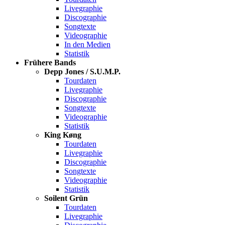
Livegraphie
Discographie
Songtexte
Videographie
In den Medien
Statistik
Frühere Bands
Depp Jones / S.U.M.P.
Tourdaten
Livegraphie
Discographie
Songtexte
Videographie
Statistik
King Køng
Tourdaten
Livegraphie
Discographie
Songtexte
Videographie
Statistik
Soilent Grün
Tourdaten
Livegraphie