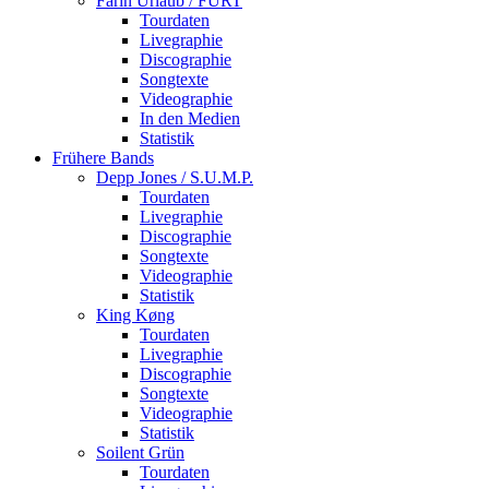
Farin Urlaub / FURT
Tourdaten
Livegraphie
Discographie
Songtexte
Videographie
In den Medien
Statistik
Frühere Bands
Depp Jones / S.U.M.P.
Tourdaten
Livegraphie
Discographie
Songtexte
Videographie
Statistik
King Køng
Tourdaten
Livegraphie
Discographie
Songtexte
Videographie
Statistik
Soilent Grün
Tourdaten