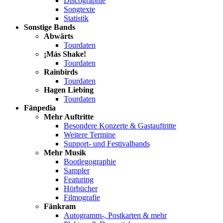
Discographie
Songtexte
Statistik
Sonstige Bands
Abwärts
Tourdaten
¡Más Shake!
Tourdaten
Rainbirds
Tourdaten
Hagen Liebing
Tourdaten
Fänpedia
Mehr Auftritte
Besondere Konzerte & Gastauftritte
Weitere Termine
Support- und Festivalbands
Mehr Musik
Bootlegographie
Sampler
Featuring
Hörbücher
Filmografie
Fänkram
Autogramm-, Postkarten & mehr