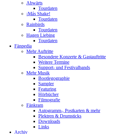
Abwärts
Tourdaten
¡Más Shake!
Tourdaten
Rainbirds
Tourdaten
Hagen Liebing
Tourdaten
Fänpedia
Mehr Auftritte
Besondere Konzerte & Gastauftritte
Weitere Termine
Support- und Festivalbands
Mehr Musik
Bootlegographie
Sampler
Featuring
Hörbücher
Filmografie
Fänkram
Autogramm-, Postkarten & mehr
Plektren & Drumsticks
Downloads
Links
Archiv