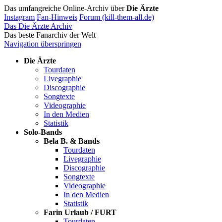
Das umfangreiche Online-Archiv über
Die Ärzte
Instagram
Fan-Hinweis
Forum (kill-them-all.de)
Das Die Ärzte Archiv
Das beste Fanarchiv der Welt
Navigation überspringen
Die Ärzte
Tourdaten
Livegraphie
Discographie
Songtexte
Videographie
In den Medien
Statistik
Solo-Bands
Bela B. & Bands
Tourdaten
Livegraphie
Discographie
Songtexte
Videographie
In den Medien
Statistik
Farin Urlaub / FURT
Tourdaten