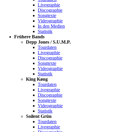
Livegraphie
Discographie
Songtexte
Videographie
In den Medien
Statistik
Frühere Bands
Depp Jones / S.U.M.P.
Tourdaten
Livegraphie
Discographie
Songtexte
Videographie
Statistik
King Køng
Tourdaten
Livegraphie
Discographie
Songtexte
Videographie
Statistik
Soilent Grün
Tourdaten
Livegraphie