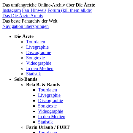
Das umfangreiche Online-Archiv über
Die Ärzte
Instagram
Fan-Hinweis
Forum (kill-them-all.de)
Das Die Ärzte Archiv
Das beste Fanarchiv der Welt
Navigation überspringen
Die Ärzte
Tourdaten
Livegraphie
Discographie
Songtexte
Videographie
In den Medien
Statistik
Solo-Bands
Bela B. & Bands
Tourdaten
Livegraphie
Discographie
Songtexte
Videographie
In den Medien
Statistik
Farin Urlaub / FURT
Tourdaten