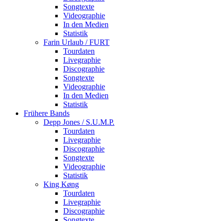
Songtexte
Videographie
In den Medien
Statistik
Farin Urlaub / FURT
Tourdaten
Livegraphie
Discographie
Songtexte
Videographie
In den Medien
Statistik
Frühere Bands
Depp Jones / S.U.M.P.
Tourdaten
Livegraphie
Discographie
Songtexte
Videographie
Statistik
King Køng
Tourdaten
Livegraphie
Discographie
Songtexte