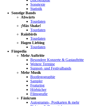
Discographie
Songtexte
Statistik
Sonstige Bands
Abwärts
Tourdaten
¡Más Shake!
Tourdaten
Rainbirds
Tourdaten
Hagen Liebing
Tourdaten
Fänpedia
Mehr Auftritte
Besondere Konzerte & Gastauftritte
Weitere Termine
Support- und Festivalbands
Mehr Musik
Bootlegographie
Sampler
Featuring
Hörbücher
Filmografie
Fänkram
Autogramm-, Postkarten & mehr