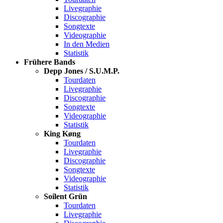
Livegraphie
Discographie
Songtexte
Videographie
In den Medien
Statistik
Frühere Bands
Depp Jones / S.U.M.P.
Tourdaten
Livegraphie
Discographie
Songtexte
Videographie
Statistik
King Køng
Tourdaten
Livegraphie
Discographie
Songtexte
Videographie
Statistik
Soilent Grün
Tourdaten
Livegraphie