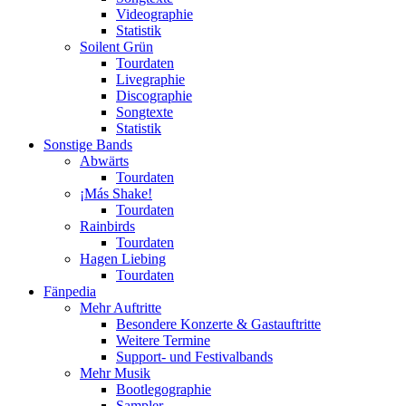
Videographie
Statistik
Soilent Grün
Tourdaten
Livegraphie
Discographie
Songtexte
Statistik
Sonstige Bands
Abwärts
Tourdaten
¡Más Shake!
Tourdaten
Rainbirds
Tourdaten
Hagen Liebing
Tourdaten
Fänpedia
Mehr Auftritte
Besondere Konzerte & Gastauftritte
Weitere Termine
Support- und Festivalbands
Mehr Musik
Bootlegographie
Sampler