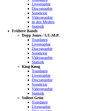
Livegraphie
Discographie
Songtexte
Videographie
In den Medien
Statistik
Frühere Bands
Depp Jones / S.U.M.P.
Tourdaten
Livegraphie
Discographie
Songtexte
Videographie
Statistik
King Køng
Tourdaten
Livegraphie
Discographie
Songtexte
Videographie
Statistik
Soilent Grün
Tourdaten
Livegraphie