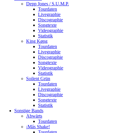
Depp Jones / S.U.M.P.
Tourdaten
Livegraphie
Discographie
Songtexte
Videographie
Statistik
King Køng
Tourdaten
Livegraphie
Discographie
Songtexte
Videographie
Statistik
Soilent Grün
Tourdaten
Livegraphie
Discographie
Songtexte
Statistik
Sonstige Bands
Abwärts
Tourdaten
¡Más Shake!
Tourdaten