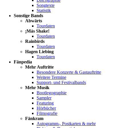
Discographie
Songtexte
Statistik
Sonstige Bands
Abwärts
Tourdaten
¡Más Shake!
Tourdaten
Rainbirds
Tourdaten
Hagen Liebing
Tourdaten
Fänpedia
Mehr Auftritte
Besondere Konzerte & Gastauftritte
Weitere Termine
Support- und Festivalbands
Mehr Musik
Bootlegographie
Sampler
Featuring
Hörbücher
Filmografie
Fänkram
Autogramm-, Postkarten & mehr