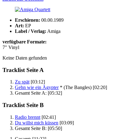
Erschienen:
00.00.1989
Art:
EP
Label / Verlag:
Amiga
verfügbare Formate:
7" Vinyl
Keine Daten gefunden
Tracklist Seite A
Zu spät
[03:12]
Gehn wie ein Ägypter
*
(The Bangles)
[02:20]
Gesamt Seite A:
[05:32]
Tracklist Seite B
Radio brennt
[02:41]
Du willst mich küssen
[03:09]
Gesamt Seite B:
[05:50]
Gesamt:
[11:22]