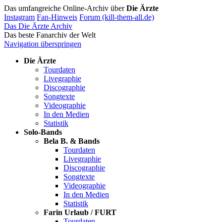
Das umfangreiche Online-Archiv über
Die Ärzte
Instagram
Fan-Hinweis
Forum (kill-them-all.de)
Das Die Ärzte Archiv
Das beste Fanarchiv der Welt
Navigation überspringen
Die Ärzte
Tourdaten
Livegraphie
Discographie
Songtexte
Videographie
In den Medien
Statistik
Solo-Bands
Bela B. & Bands
Tourdaten
Livegraphie
Discographie
Songtexte
Videographie
In den Medien
Statistik
Farin Urlaub / FURT
Tourdaten