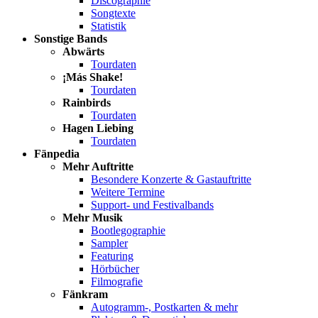
Discographie
Songtexte
Statistik
Sonstige Bands
Abwärts
Tourdaten
¡Más Shake!
Tourdaten
Rainbirds
Tourdaten
Hagen Liebing
Tourdaten
Fänpedia
Mehr Auftritte
Besondere Konzerte & Gastauftritte
Weitere Termine
Support- und Festivalbands
Mehr Musik
Bootlegographie
Sampler
Featuring
Hörbücher
Filmografie
Fänkram
Autogramm-, Postkarten & mehr