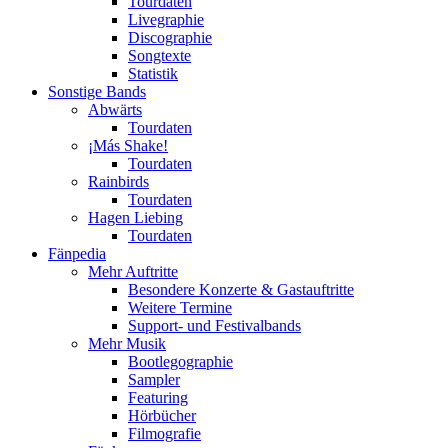
Tourdaten
Livegraphie
Discographie
Songtexte
Statistik
Sonstige Bands
Abwärts
Tourdaten
¡Más Shake!
Tourdaten
Rainbirds
Tourdaten
Hagen Liebing
Tourdaten
Fänpedia
Mehr Auftritte
Besondere Konzerte & Gastauftritte
Weitere Termine
Support- und Festivalbands
Mehr Musik
Bootlegographie
Sampler
Featuring
Hörbücher
Filmografie