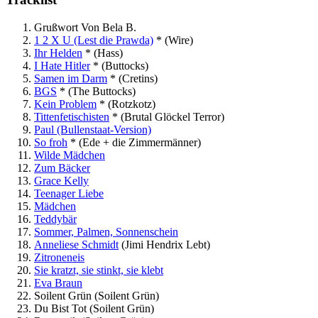
Grußwort Von Bela B.
1 2 X U (Lest die Prawda)
*
(Wire)
Ihr Helden
*
(Hass)
I Hate Hitler
*
(Buttocks)
Samen im Darm
*
(Cretins)
BGS
*
(The Buttocks)
Kein Problem
*
(Rotzkotz)
Tittenfetischisten
*
(Brutal Glöckel Terror)
Paul (Bullenstaat-Version)
So froh
*
(Ede + die Zimmermänner)
Wilde Mädchen
Zum Bäcker
Grace Kelly
Teenager Liebe
Mädchen
Teddybär
Sommer, Palmen, Sonnenschein
Anneliese Schmidt
(Jimi Hendrix Lebt)
Zitroneneis
Sie kratzt, sie stinkt, sie klebt
Eva Braun
Soilent Grün
(Soilent Grün)
Du Bist Tot
(Soilent Grün)