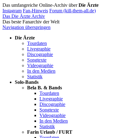
Das umfangreiche Online-Archiv über
Die Ärzte
Instagram
Fan-Hinweis
Forum (kill-them-all.de)
Das Die Ärzte Archiv
Das beste Fanarchiv der Welt
Navigation überspringen
Die Ärzte
Tourdaten
Livegraphie
Discographie
Songtexte
Videographie
In den Medien
Statistik
Solo-Bands
Bela B. & Bands
Tourdaten
Livegraphie
Discographie
Songtexte
Videographie
In den Medien
Statistik
Farin Urlaub / FURT
Tourdaten