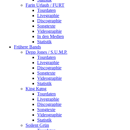
Farin Urlaub / FURT
Tourdaten
Livegraphie
Discographie
Songtexte
Videographie
In den Medien
Statistik
Frühere Bands
Depp Jones / S.U.M.P.
Tourdaten
Livegraphie
Discographie
Songtexte
Videographie
Statistik
King Køng
Tourdaten
Livegraphie
Discographie
Songtexte
Videographie
Statistik
Soilent Grün