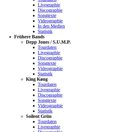
Livegraphie
Discographie
Songtexte
Videographie
In den Medien
Statistik
Frühere Bands
Depp Jones / S.U.M.P.
Tourdaten
Livegraphie
Discographie
Songtexte
Videographie
Statistik
King Køng
Tourdaten
Livegraphie
Discographie
Songtexte
Videographie
Statistik
Soilent Grün
Tourdaten
Livegraphie