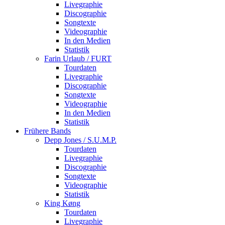
Livegraphie
Discographie
Songtexte
Videographie
In den Medien
Statistik
Farin Urlaub / FURT
Tourdaten
Livegraphie
Discographie
Songtexte
Videographie
In den Medien
Statistik
Frühere Bands
Depp Jones / S.U.M.P.
Tourdaten
Livegraphie
Discographie
Songtexte
Videographie
Statistik
King Køng
Tourdaten
Livegraphie