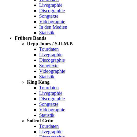
Livegraphie
Discographie
Songtexte
Videographie
In den Medien
Statistik
Frühere Bands
Depp Jones / S.U.M.P.
Tourdaten
Livegraphie
Discographie
Songtexte
Videographie
Statistik
King Køng
Tourdaten
Livegraphie
Discographie
Songtexte
Videographie
Statistik
Soilent Grün
Tourdaten
Livegraphie