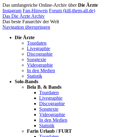
Das umfangreiche Online-Archiv über
Die Ärzte
Instagram
Fan-Hinweis
Forum (kill-them-all.de)
Das Die Ärzte Archiv
Das beste Fanarchiv der Welt
Navigation überspringen
Die Ärzte
Tourdaten
Livegraphie
Discographie
Songtexte
Videographie
In den Medien
Statistik
Solo-Bands
Bela B. & Bands
Tourdaten
Livegraphie
Discographie
Songtexte
Videographie
In den Medien
Statistik
Farin Urlaub / FURT
Tourdaten