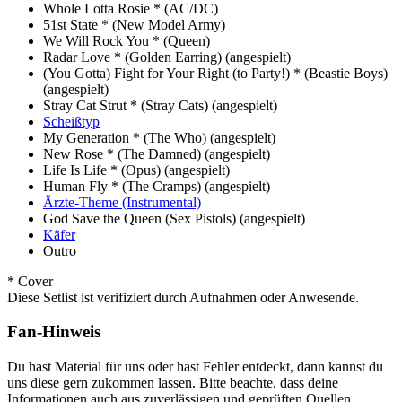
Whole Lotta Rosie *
(AC/DC)
51st State *
(New Model Army)
We Will Rock You *
(Queen)
Radar Love *
(Golden Earring)
(angespielt)
(You Gotta) Fight for Your Right (to Party!) *
(Beastie Boys)
(angespielt)
Stray Cat Strut *
(Stray Cats)
(angespielt)
Scheißtyp
My Generation *
(The Who)
(angespielt)
New Rose *
(The Damned)
(angespielt)
Life Is Life *
(Opus)
(angespielt)
Human Fly *
(The Cramps)
(angespielt)
Ärzte-Theme (Instrumental)
God Save the Queen
(Sex Pistols)
(angespielt)
Käfer
Outro
* Cover
Diese Setlist ist verifiziert durch Aufnahmen oder Anwesende.
Fan-Hinweis
Du hast Material für uns oder hast Fehler entdeckt, dann kannst du
uns diese gern zukommen lassen. Bitte beachte, dass deine
Informationen auch aus zuverlässigen und geprüften Quellen