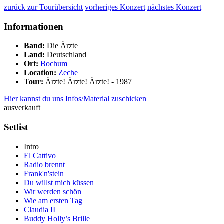
zurück zur Tourübersicht
vorheriges Konzert
nächstes Konzert
Informationen
Band:
Die Ärzte
Land:
Deutschland
Ort:
Bochum
Location:
Zeche
Tour:
Ärzte! Ärzte! Ärzte! - 1987
Hier kannst du uns Infos/Material zuschicken
ausverkauft
Setlist
Intro
El Cattivo
Radio brennt
Frank'n'stein
Du willst mich küssen
Wir werden schön
Wie am ersten Tag
Claudia II
Buddy Holly’s Brille