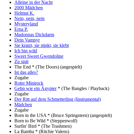
Alleine in der Nacht
2000 Mädchen
Helmut K.
Nein, nein, nein
Mysteryland
Erna P.
Madonnas Dickdarm
Dein Vampyr
Sie kratzt, sie stinkt, sie klebt
Ich bin wild
Sweet Sweet Gwendoline
Zu spät
The End *
(The Doors)
(angespielt)
Ist das alles?
Zugabe
Roter Minirock
Gehn wie ein Ägypter
*
(The Bangles / Playback)
Zugabe
Der Ritt auf dem Schmetterling (Instrumental)
Mädchen
Zugabe
Born in the USA *
(Bruce Springsteen)
(angespielt)
Born to Be Wild *
(Steppenwolf)
Surfin' Bird *
(The Trashmen)
La Bamba *
(Ritchie Valens)