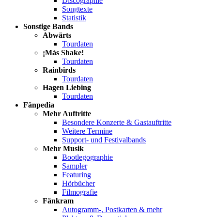
Discographie
Songtexte
Statistik
Sonstige Bands
Abwärts
Tourdaten
¡Más Shake!
Tourdaten
Rainbirds
Tourdaten
Hagen Liebing
Tourdaten
Fänpedia
Mehr Auftritte
Besondere Konzerte & Gastauftritte
Weitere Termine
Support- und Festivalbands
Mehr Musik
Bootlegographie
Sampler
Featuring
Hörbücher
Filmografie
Fänkram
Autogramm-, Postkarten & mehr