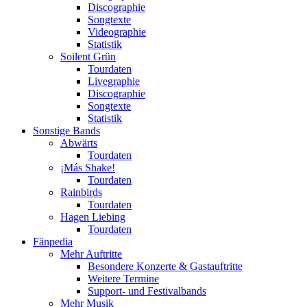
Discographie
Songtexte
Videographie
Statistik
Soilent Grün
Tourdaten
Livegraphie
Discographie
Songtexte
Statistik
Sonstige Bands
Abwärts
Tourdaten
¡Más Shake!
Tourdaten
Rainbirds
Tourdaten
Hagen Liebing
Tourdaten
Fänpedia
Mehr Auftritte
Besondere Konzerte & Gastauftritte
Weitere Termine
Support- und Festivalbands
Mehr Musik