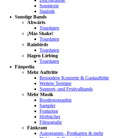
Discographie
Songtexte
Statistik
Sonstige Bands
Abwärts
Tourdaten
¡Más Shake!
Tourdaten
Rainbirds
Tourdaten
Hagen Liebing
Tourdaten
Fänpedia
Mehr Auftritte
Besondere Konzerte & Gastauftritte
Weitere Termine
Support- und Festivalbands
Mehr Musik
Bootlegographie
Sampler
Featuring
Hörbücher
Filmografie
Fänkram
Autogramm-, Postkarten & mehr