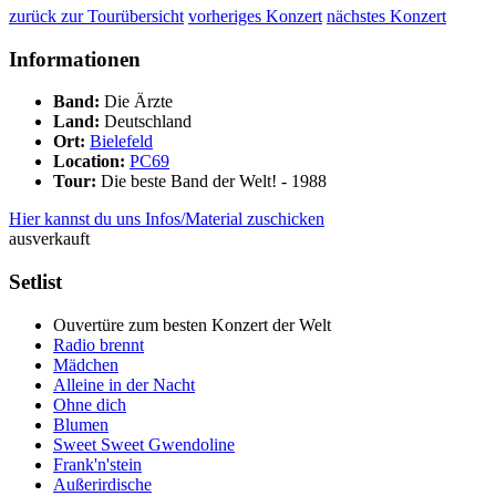
zurück zur Tourübersicht
vorheriges Konzert
nächstes Konzert
Informationen
Band:
Die Ärzte
Land:
Deutschland
Ort:
Bielefeld
Location:
PC69
Tour:
Die beste Band der Welt! - 1988
Hier kannst du uns Infos/Material zuschicken
ausverkauft
Setlist
Ouvertüre zum besten Konzert der Welt
Radio brennt
Mädchen
Alleine in der Nacht
Ohne dich
Blumen
Sweet Sweet Gwendoline
Frank'n'stein
Außerirdische