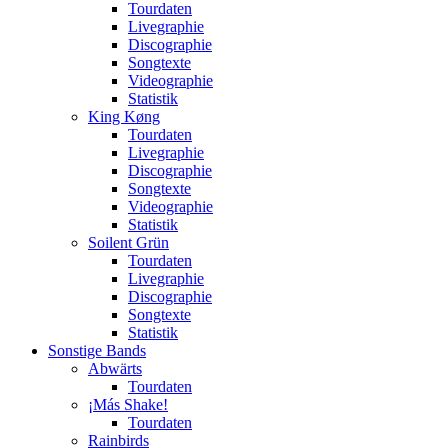
Tourdaten
Livegraphie
Discographie
Songtexte
Videographie
Statistik
King Køng
Tourdaten
Livegraphie
Discographie
Songtexte
Videographie
Statistik
Soilent Grün
Tourdaten
Livegraphie
Discographie
Songtexte
Statistik
Sonstige Bands
Abwärts
Tourdaten
¡Más Shake!
Tourdaten
Rainbirds