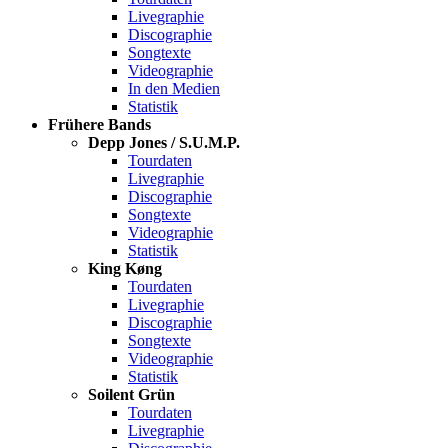
Livegraphie
Discographie
Songtexte
Videographie
In den Medien
Statistik
Frühere Bands
Depp Jones / S.U.M.P.
Tourdaten
Livegraphie
Discographie
Songtexte
Videographie
Statistik
King Køng
Tourdaten
Livegraphie
Discographie
Songtexte
Videographie
Statistik
Soilent Grün
Tourdaten
Livegraphie