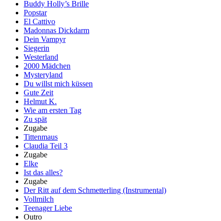
Buddy Holly’s Brille
Popstar
El Cattivo
Madonnas Dickdarm
Dein Vampyr
Siegerin
Westerland
2000 Mädchen
Mysteryland
Du willst mich küssen
Gute Zeit
Helmut K.
Wie am ersten Tag
Zu spät
Zugabe
Tittenmaus
Claudia Teil 3
Zugabe
Elke
Ist das alles?
Zugabe
Der Ritt auf dem Schmetterling (Instrumental)
Vollmilch
Teenager Liebe
Outro