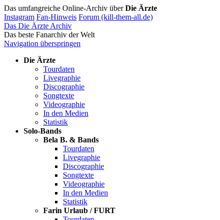
Das umfangreiche Online-Archiv über
Die Ärzte
Instagram
Fan-Hinweis
Forum (kill-them-all.de)
Das Die Ärzte Archiv
Das beste Fanarchiv der Welt
Navigation überspringen
Die Ärzte
Tourdaten
Livegraphie
Discographie
Songtexte
Videographie
In den Medien
Statistik
Solo-Bands
Bela B. & Bands
Tourdaten
Livegraphie
Discographie
Songtexte
Videographie
In den Medien
Statistik
Farin Urlaub / FURT
Tourdaten