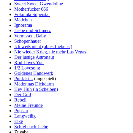
Sweet Sweet Gwendoline
Motherfucker 666
Vokuhila Superstar
Mädchen
Ignorama
Liebe und Schmerz
Vermissen, Baby
Schopenhauer
Ich weiß nicht (ob es Liebe ist)
Nie wieder Krieg, nie mehr Las Vegas!
Der lustige Astronaut
Rod Loves You
1/2 Lovesong
Goldenes Handwerk
Punk ist...
(angespielt)
Madonnas Dickdarm
Hey Huh (in Scheiben)
Der Graf
Rebell
Meine Freunde
Popstar
Langweilig
Elke
Schrei nach Liebe
Zugabe