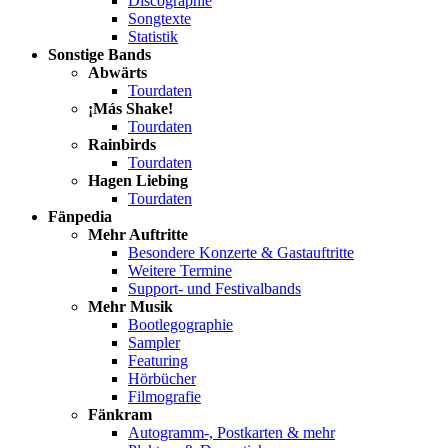
Discographie
Songtexte
Statistik
Sonstige Bands
Abwärts
Tourdaten
¡Más Shake!
Tourdaten
Rainbirds
Tourdaten
Hagen Liebing
Tourdaten
Fänpedia
Mehr Auftritte
Besondere Konzerte & Gastauftritte
Weitere Termine
Support- und Festivalbands
Mehr Musik
Bootlegographie
Sampler
Featuring
Hörbücher
Filmografie
Fänkram
Autogramm-, Postkarten & mehr