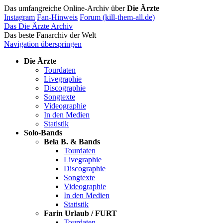
Das umfangreiche Online-Archiv über
Die Ärzte
Instagram
Fan-Hinweis
Forum (kill-them-all.de)
Das Die Ärzte Archiv
Das beste Fanarchiv der Welt
Navigation überspringen
Die Ärzte
Tourdaten
Livegraphie
Discographie
Songtexte
Videographie
In den Medien
Statistik
Solo-Bands
Bela B. & Bands
Tourdaten
Livegraphie
Discographie
Songtexte
Videographie
In den Medien
Statistik
Farin Urlaub / FURT
Tourdaten