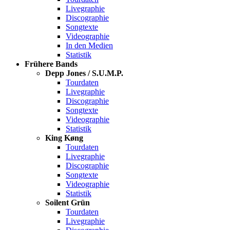
Livegraphie
Discographie
Songtexte
Videographie
In den Medien
Statistik
Frühere Bands
Depp Jones / S.U.M.P.
Tourdaten
Livegraphie
Discographie
Songtexte
Videographie
Statistik
King Køng
Tourdaten
Livegraphie
Discographie
Songtexte
Videographie
Statistik
Soilent Grün
Tourdaten
Livegraphie