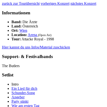
zurück zur Tourübersicht
vorheriges Konzert
nächstes Konzert
Informationen
Band:
Die Ärzte
Land:
Österreich
Ort:
Wien
Location:
Arena
(Open Air)
Tour:
Attacke Royal - 1998
Hier kannst du uns Infos/Material zuschicken
Support- & Festivalbands
The Butlers
Setlist
Intro
Ein Lied für dich
Schunder-Song
Angeber
Party stinkt
Wie am ersten Tag