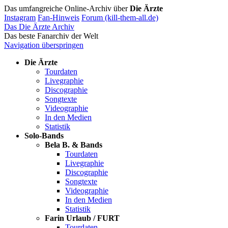
Das umfangreiche Online-Archiv über
Die Ärzte
Instagram
Fan-Hinweis
Forum (kill-them-all.de)
Das Die Ärzte Archiv
Das beste Fanarchiv der Welt
Navigation überspringen
Die Ärzte
Tourdaten
Livegraphie
Discographie
Songtexte
Videographie
In den Medien
Statistik
Solo-Bands
Bela B. & Bands
Tourdaten
Livegraphie
Discographie
Songtexte
Videographie
In den Medien
Statistik
Farin Urlaub / FURT
Tourdaten