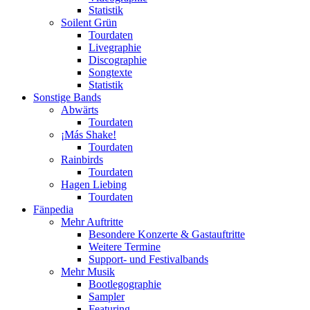
Statistik
Soilent Grün
Tourdaten
Livegraphie
Discographie
Songtexte
Statistik
Sonstige Bands
Abwärts
Tourdaten
¡Más Shake!
Tourdaten
Rainbirds
Tourdaten
Hagen Liebing
Tourdaten
Fänpedia
Mehr Auftritte
Besondere Konzerte & Gastauftritte
Weitere Termine
Support- und Festivalbands
Mehr Musik
Bootlegographie
Sampler
Featuring