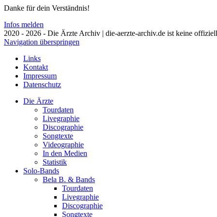
Danke für dein Verständnis!
Infos melden
2020 - 2026 - Die Ärzte Archiv | die-aerzte-archiv.de ist keine offizie
Navigation überspringen
Links
Kontakt
Impressum
Datenschutz
Die Ärzte
Tourdaten
Livegraphie
Discographie
Songtexte
Videographie
In den Medien
Statistik
Solo-Bands
Bela B. & Bands
Tourdaten
Livegraphie
Discographie
Songtexte