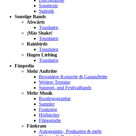
Discographie
Songtexte
Statistik
Sonstige Bands
Abwärts
Tourdaten
¡Más Shake!
Tourdaten
Rainbirds
Tourdaten
Hagen Liebing
Tourdaten
Fänpedia
Mehr Auftritte
Besondere Konzerte & Gastauftritte
Weitere Termine
Support- und Festivalbands
Mehr Musik
Bootlegographie
Sampler
Featuring
Hörbücher
Filmografie
Fänkram
Autogramm-, Postkarten & mehr