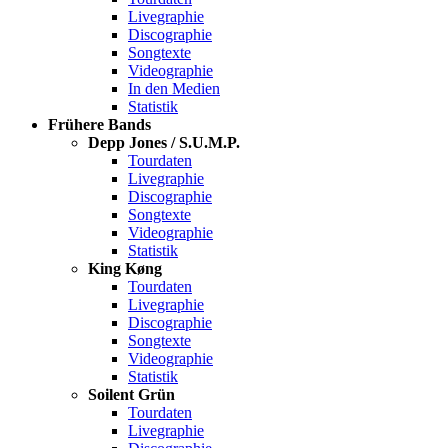
Livegraphie
Discographie
Songtexte
Videographie
In den Medien
Statistik
Frühere Bands
Depp Jones / S.U.M.P.
Tourdaten
Livegraphie
Discographie
Songtexte
Videographie
Statistik
King Køng
Tourdaten
Livegraphie
Discographie
Songtexte
Videographie
Statistik
Soilent Grün
Tourdaten
Livegraphie