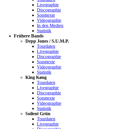
Livegraphie
Discographie
Songtexte
Videographie
In den Medien
Statistik
Frühere Bands
Depp Jones / S.U.M.P.
Tourdaten
Livegraphie
Discographie
Songtexte
Videographie
Statistik
King Køng
Tourdaten
Livegraphie
Discographie
Songtexte
Videographie
Statistik
Soilent Grün
Tourdaten
Livegraphie