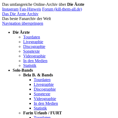
Das umfangreiche Online-Archiv über
Die Ärzte
Instagram
Fan-Hinweis
Forum (kill-them-all.de)
Das Die Ärzte Archiv
Das beste Fanarchiv der Welt
Navigation überspringen
Die Ärzte
Tourdaten
Livegraphie
Discographie
Songtexte
Videographie
In den Medien
Statistik
Solo-Bands
Bela B. & Bands
Tourdaten
Livegraphie
Discographie
Songtexte
Videographie
In den Medien
Statistik
Farin Urlaub / FURT
Tourdaten