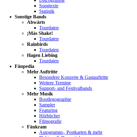
Discographie
Songtexte
Statistik
Sonstige Bands
Abwärts
Tourdaten
¡Más Shake!
Tourdaten
Rainbirds
Tourdaten
Hagen Liebing
Tourdaten
Fänpedia
Mehr Auftritte
Besondere Konzerte & Gastauftritte
Weitere Termine
Support- und Festivalbands
Mehr Musik
Bootlegographie
Sampler
Featuring
Hörbücher
Filmografie
Fänkram
Autogramm-, Postkarten & mehr