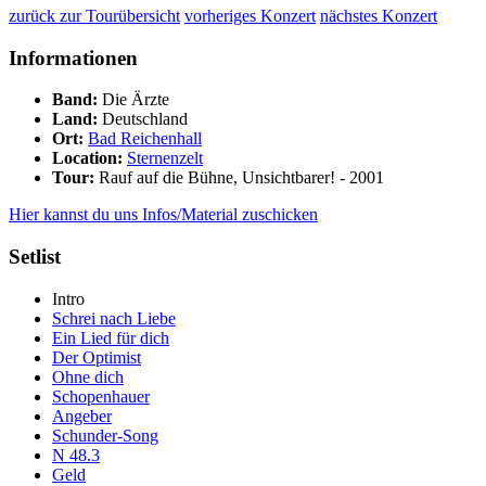
zurück zur Tourübersicht
vorheriges Konzert
nächstes Konzert
Informationen
Band:
Die Ärzte
Land:
Deutschland
Ort:
Bad Reichenhall
Location:
Sternenzelt
Tour:
Rauf auf die Bühne, Unsichtbarer! - 2001
Hier kannst du uns Infos/Material zuschicken
Setlist
Intro
Schrei nach Liebe
Ein Lied für dich
Der Optimist
Ohne dich
Schopenhauer
Angeber
Schunder-Song
N 48.3
Geld