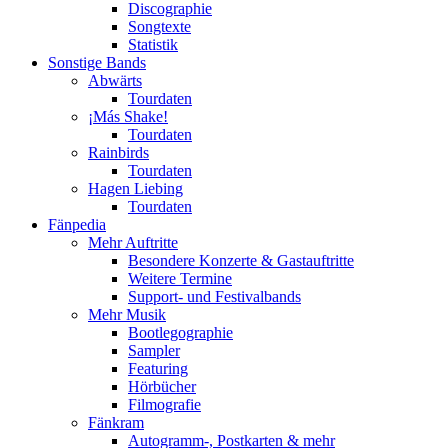
Discographie
Songtexte
Statistik
Sonstige Bands
Abwärts
Tourdaten
¡Más Shake!
Tourdaten
Rainbirds
Tourdaten
Hagen Liebing
Tourdaten
Fänpedia
Mehr Auftritte
Besondere Konzerte & Gastauftritte
Weitere Termine
Support- und Festivalbands
Mehr Musik
Bootlegographie
Sampler
Featuring
Hörbücher
Filmografie
Fänkram
Autogramm-, Postkarten & mehr