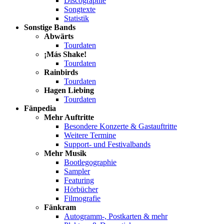
Discographie
Songtexte
Statistik
Sonstige Bands
Abwärts
Tourdaten
¡Más Shake!
Tourdaten
Rainbirds
Tourdaten
Hagen Liebing
Tourdaten
Fänpedia
Mehr Auftritte
Besondere Konzerte & Gastauftritte
Weitere Termine
Support- und Festivalbands
Mehr Musik
Bootlegographie
Sampler
Featuring
Hörbücher
Filmografie
Fänkram
Autogramm-, Postkarten & mehr