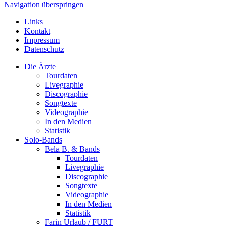
Navigation überspringen
Links
Kontakt
Impressum
Datenschutz
Die Ärzte
Tourdaten
Livegraphie
Discographie
Songtexte
Videographie
In den Medien
Statistik
Solo-Bands
Bela B. & Bands
Tourdaten
Livegraphie
Discographie
Songtexte
Videographie
In den Medien
Statistik
Farin Urlaub / FURT