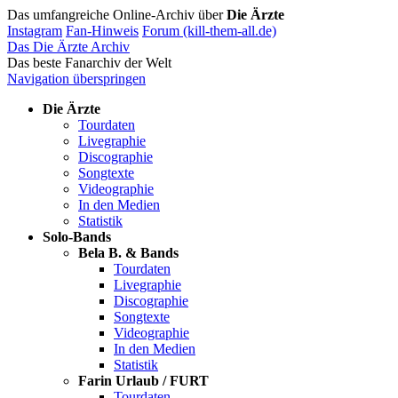
Das umfangreiche Online-Archiv über
Die Ärzte
Instagram
Fan-Hinweis
Forum (kill-them-all.de)
Das Die Ärzte Archiv
Das beste Fanarchiv der Welt
Navigation überspringen
Die Ärzte
Tourdaten
Livegraphie
Discographie
Songtexte
Videographie
In den Medien
Statistik
Solo-Bands
Bela B. & Bands
Tourdaten
Livegraphie
Discographie
Songtexte
Videographie
In den Medien
Statistik
Farin Urlaub / FURT
Tourdaten