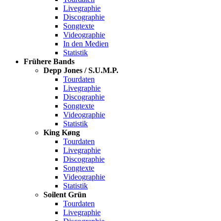
Livegraphie
Discographie
Songtexte
Videographie
In den Medien
Statistik
Frühere Bands
Depp Jones / S.U.M.P.
Tourdaten
Livegraphie
Discographie
Songtexte
Videographie
Statistik
King Køng
Tourdaten
Livegraphie
Discographie
Songtexte
Videographie
Statistik
Soilent Grün
Tourdaten
Livegraphie