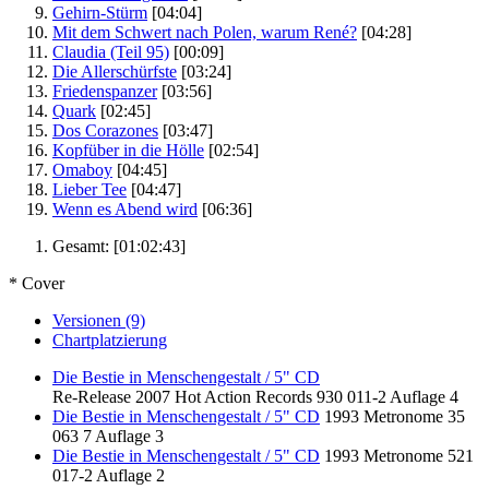
Gehirn-Stürm
[04:04]
Mit dem Schwert nach Polen, warum René?
[04:28]
Claudia (Teil 95)
[00:09]
Die Allerschürfste
[03:24]
Friedenspanzer
[03:56]
Quark
[02:45]
Dos Corazones
[03:47]
Kopfüber in die Hölle
[02:54]
Omaboy
[04:45]
Lieber Tee
[04:47]
Wenn es Abend wird
[06:36]
Gesamt:
[01:02:43]
* Cover
Versionen (9)
Chartplatzierung
Die Bestie in Menschengestalt / 5" CD
Re-Release
2007
Hot Action Records
930 011-2
Auflage 4
Die Bestie in Menschengestalt / 5" CD
1993
Metronome
35
063 7
Auflage 3
Die Bestie in Menschengestalt / 5" CD
1993
Metronome
521
017-2
Auflage 2