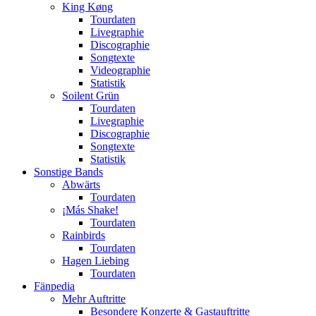
King Køng
Tourdaten
Livegraphie
Discographie
Songtexte
Videographie
Statistik
Soilent Grün
Tourdaten
Livegraphie
Discographie
Songtexte
Statistik
Sonstige Bands
Abwärts
Tourdaten
¡Más Shake!
Tourdaten
Rainbirds
Tourdaten
Hagen Liebing
Tourdaten
Fänpedia
Mehr Auftritte
Besondere Konzerte & Gastauftritte