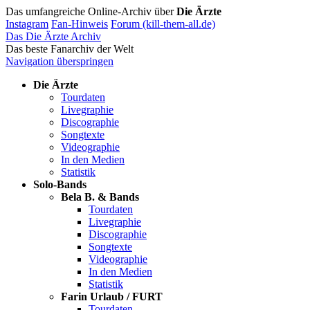
Das umfangreiche Online-Archiv über
Die Ärzte
Instagram
Fan-Hinweis
Forum (kill-them-all.de)
Das Die Ärzte Archiv
Das beste Fanarchiv der Welt
Navigation überspringen
Die Ärzte
Tourdaten
Livegraphie
Discographie
Songtexte
Videographie
In den Medien
Statistik
Solo-Bands
Bela B. & Bands
Tourdaten
Livegraphie
Discographie
Songtexte
Videographie
In den Medien
Statistik
Farin Urlaub / FURT
Tourdaten