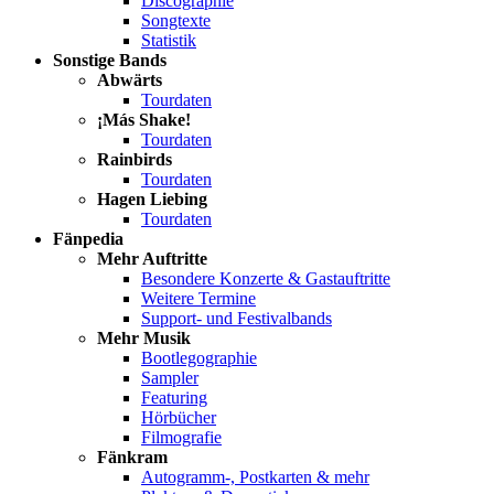
Discographie
Songtexte
Statistik
Sonstige Bands
Abwärts
Tourdaten
¡Más Shake!
Tourdaten
Rainbirds
Tourdaten
Hagen Liebing
Tourdaten
Fänpedia
Mehr Auftritte
Besondere Konzerte & Gastauftritte
Weitere Termine
Support- und Festivalbands
Mehr Musik
Bootlegographie
Sampler
Featuring
Hörbücher
Filmografie
Fänkram
Autogramm-, Postkarten & mehr