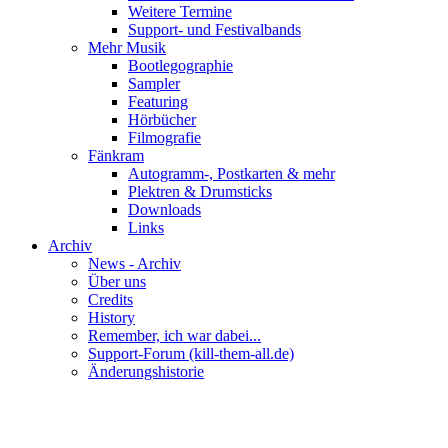
Weitere Termine
Support- und Festivalbands
Mehr Musik
Bootlegographie
Sampler
Featuring
Hörbücher
Filmografie
Fänkram
Autogramm-, Postkarten & mehr
Plektren & Drumsticks
Downloads
Links
Archiv
News - Archiv
Über uns
Credits
History
Remember, ich war dabei...
Support-Forum (kill-them-all.de)
Änderungshistorie