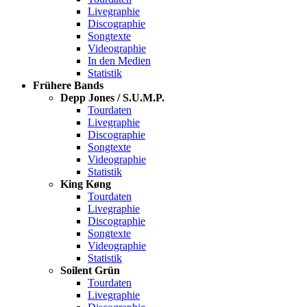
Livegraphie
Discographie
Songtexte
Videographie
In den Medien
Statistik
Frühere Bands
Depp Jones / S.U.M.P.
Tourdaten
Livegraphie
Discographie
Songtexte
Videographie
Statistik
King Køng
Tourdaten
Livegraphie
Discographie
Songtexte
Videographie
Statistik
Soilent Grün
Tourdaten
Livegraphie