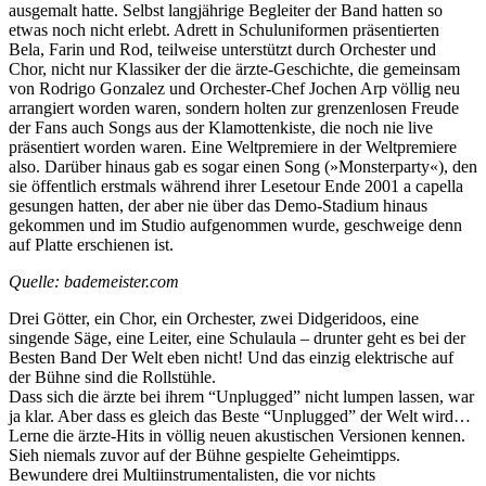
ausgemalt hatte. Selbst langjährige Begleiter der Band hatten so
etwas noch nicht erlebt. Adrett in Schuluniformen präsentierten
Bela, Farin und Rod, teilweise unterstützt durch Orchester und
Chor, nicht nur Klassiker der die ärzte-Geschichte, die gemeinsam
von Rodrigo Gonzalez und Orchester-Chef Jochen Arp völlig neu
arrangiert worden waren, sondern holten zur grenzenlosen Freude
der Fans auch Songs aus der Klamottenkiste, die noch nie live
präsentiert worden waren. Eine Weltpremiere in der Weltpremiere
also. Darüber hinaus gab es sogar einen Song (»Monsterparty«), den
sie öffentlich erstmals während ihrer Lesetour Ende 2001 a capella
gesungen hatten, der aber nie über das Demo-Stadium hinaus
gekommen und im Studio aufgenommen wurde, geschweige denn
auf Platte erschienen ist.
Quelle: bademeister.com
Drei Götter, ein Chor, ein Orchester, zwei Didgeridoos, eine
singende Säge, eine Leiter, eine Schulaula – drunter geht es bei der
Besten Band Der Welt eben nicht! Und das einzig elektrische auf
der Bühne sind die Rollstühle.
Dass sich die ärzte bei ihrem “Unplugged” nicht lumpen lassen, war
ja klar. Aber dass es gleich das Beste “Unplugged” der Welt wird…
Lerne die ärzte-Hits in völlig neuen akustischen Versionen kennen.
Sieh niemals zuvor auf der Bühne gespielte Geheimtipps.
Bewundere drei Multiinstrumentalisten, die vor nichts