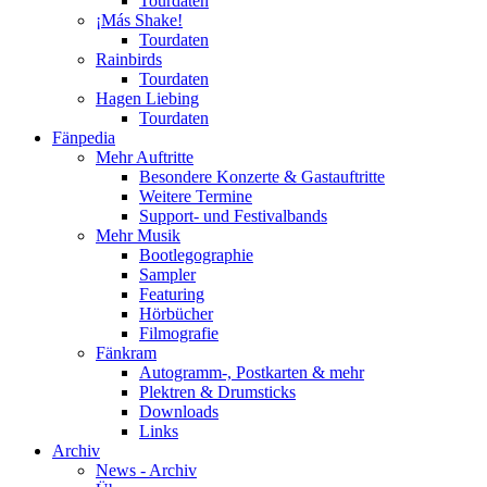
Tourdaten
¡Más Shake!
Tourdaten
Rainbirds
Tourdaten
Hagen Liebing
Tourdaten
Fänpedia
Mehr Auftritte
Besondere Konzerte & Gastauftritte
Weitere Termine
Support- und Festivalbands
Mehr Musik
Bootlegographie
Sampler
Featuring
Hörbücher
Filmografie
Fänkram
Autogramm-, Postkarten & mehr
Plektren & Drumsticks
Downloads
Links
Archiv
News - Archiv