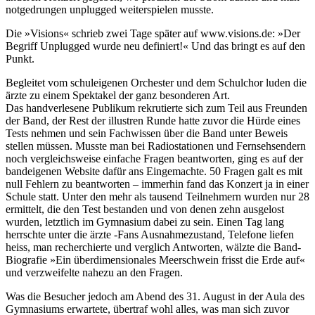
notgedrungen unplugged weiterspielen musste.
Die »Visions« schrieb zwei Tage später auf www.visions.de: »Der
Begriff Unplugged wurde neu definiert!« Und das bringt es auf den
Punkt.
Begleitet vom schuleigenen Orchester und dem Schulchor luden die
ärzte zu einem Spektakel der ganz besonderen Art.
Das handverlesene Publikum rekrutierte sich zum Teil aus Freunden
der Band, der Rest der illustren Runde hatte zuvor die Hürde eines
Tests nehmen und sein Fachwissen über die Band unter Beweis
stellen müssen. Musste man bei Radiostationen und Fernsehsendern
noch vergleichsweise einfache Fragen beantworten, ging es auf der
bandeigenen Website dafür ans Eingemachte. 50 Fragen galt es mit
null Fehlern zu beantworten – immerhin fand das Konzert ja in einer
Schule statt. Unter den mehr als tausend Teilnehmern wurden nur 28
ermittelt, die den Test bestanden und von denen zehn ausgelost
wurden, letztlich im Gymnasium dabei zu sein. Einen Tag lang
herrschte unter die ärzte -Fans Ausnahmezustand, Telefone liefen
heiss, man recherchierte und verglich Antworten, wälzte die Band-
Biografie »Ein überdimensionales Meerschwein frisst die Erde auf«
und verzweifelte nahezu an den Fragen.
Was die Besucher jedoch am Abend des 31. August in der Aula des
Gymnasiums erwartete, übertraf wohl alles, was man sich zuvor