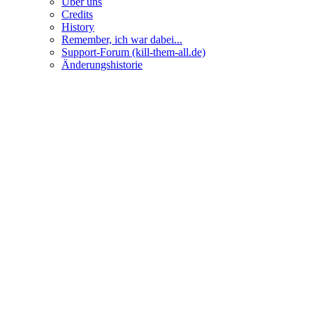
Über uns
Credits
History
Remember, ich war dabei...
Support-Forum (kill-them-all.de)
Änderungshistorie