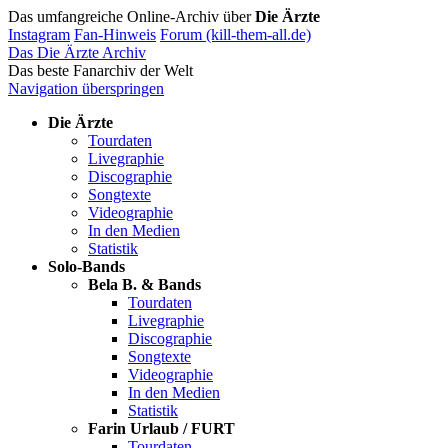
Das umfangreiche Online-Archiv über
Die Ärzte
Instagram
Fan-Hinweis
Forum (kill-them-all.de)
Das Die Ärzte Archiv
Das beste Fanarchiv der Welt
Navigation überspringen
Die Ärzte
Tourdaten
Livegraphie
Discographie
Songtexte
Videographie
In den Medien
Statistik
Solo-Bands
Bela B. & Bands
Tourdaten
Livegraphie
Discographie
Songtexte
Videographie
In den Medien
Statistik
Farin Urlaub / FURT
Tourdaten