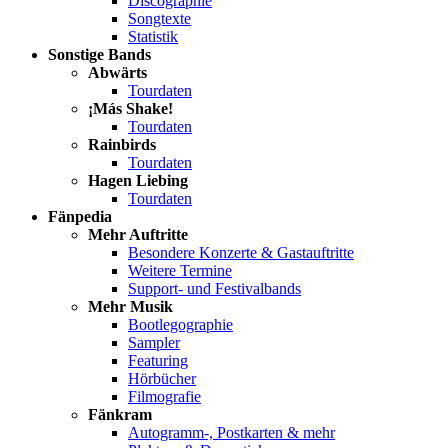
Discographie
Songtexte
Statistik
Sonstige Bands
Abwärts
Tourdaten
¡Más Shake!
Tourdaten
Rainbirds
Tourdaten
Hagen Liebing
Tourdaten
Fänpedia
Mehr Auftritte
Besondere Konzerte & Gastauftritte
Weitere Termine
Support- und Festivalbands
Mehr Musik
Bootlegographie
Sampler
Featuring
Hörbücher
Filmografie
Fänkram
Autogramm-, Postkarten & mehr