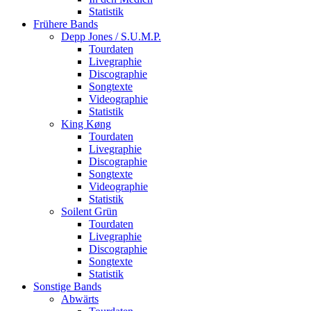
Statistik
Frühere Bands
Depp Jones / S.U.M.P.
Tourdaten
Livegraphie
Discographie
Songtexte
Videographie
Statistik
King Køng
Tourdaten
Livegraphie
Discographie
Songtexte
Videographie
Statistik
Soilent Grün
Tourdaten
Livegraphie
Discographie
Songtexte
Statistik
Sonstige Bands
Abwärts