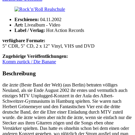
Erschienen:
04.11.2002
Art:
Livealbum - Video
Label / Verlag:
Hot Action Records
verfügbare Formate:
5" CDR, 5" CD, 2 x 12" Vinyl, VHS und DVD
Zugehörige Veröffentlichungen:
Komm zurück / Die Banane
Beschreibung
die ärzte (Beste Band der Welt) (aus Berlin) betraten völliges
Neuland, als sie Ende August 2002 ihr erstes und vermutlich auch
einziges MTV Unplugged-Konzert in der Aula des Albert-
Schweitzer-Gymnasiums in Hamburg spielten. Sie waren nach
Herbert Grönemeyer und den Fantastischen Vier erst die dritte
deutsche Band, der die Ehre einer Einladung durch MTV zuteil
wurde. die ärzte wären aber nicht die ärzte, wenn sie einfach nur die
Stecker aus ihren Gitarren zögen und die Songs eben ohne
Verstärker spielten. Das hatte es ohnehin schon bei dem einen oder
anderen Konzert gegeben, wo plötzlich der Strom ausfiel und man