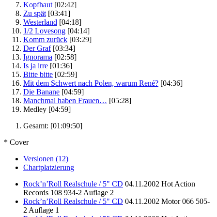
Kopfhaut
[02:42]
Zu spät
[03:41]
Westerland
[04:18]
1/2 Lovesong
[04:14]
Komm zurück
[03:29]
Der Graf
[03:34]
Ignorama
[02:58]
Is ja irre
[01:36]
Bitte bitte
[02:59]
Mit dem Schwert nach Polen, warum René?
[04:36]
Die Banane
[04:59]
Manchmal haben Frauen…
[05:28]
Medley
[04:59]
Gesamt:
[01:09:50]
* Cover
Versionen (12)
Chartplatzierung
Rock’n’Roll Realschule / 5" CD
04.11.2002
Hot Action
Records
108 934-2
Auflage 2
Rock’n’Roll Realschule / 5" CD
04.11.2002
Motor
066 505-
2
Auflage 1