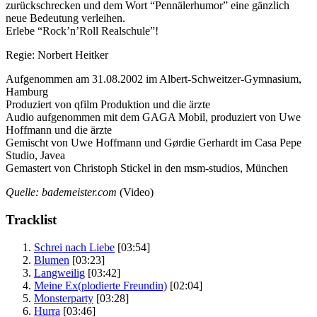
zurückschrecken und dem Wort “Pennälerhumor” eine gänzlich
neue Bedeutung verleihen.
Erlebe “Rock’n’Roll Realschule”!
Regie: Norbert Heitker
Aufgenommen am 31.08.2002 im Albert-Schweitzer-Gymnasium,
Hamburg
Produziert von qfilm Produktion und die ärzte
Audio aufgenommen mit dem GAGA Mobil, produziert von Uwe
Hoffmann und die ärzte
Gemischt von Uwe Hoffmann und Gørdie Gerhardt im Casa Pepe
Studio, Javea
Gemastert von Christoph Stickel in den msm-studios, München
Quelle: bademeister.com
(Video)
Tracklist
Schrei nach Liebe
[03:54]
Blumen
[03:23]
Langweilig
[03:42]
Meine Ex(plodierte Freundin)
[02:04]
Monsterparty
[03:28]
Hurra
[03:46]