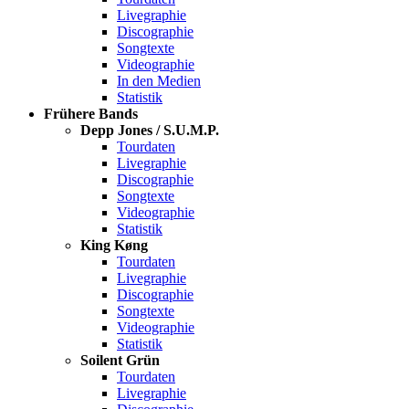
Livegraphie
Discographie
Songtexte
Videographie
In den Medien
Statistik
Frühere Bands
Depp Jones / S.U.M.P.
Tourdaten
Livegraphie
Discographie
Songtexte
Videographie
Statistik
King Køng
Tourdaten
Livegraphie
Discographie
Songtexte
Videographie
Statistik
Soilent Grün
Tourdaten
Livegraphie