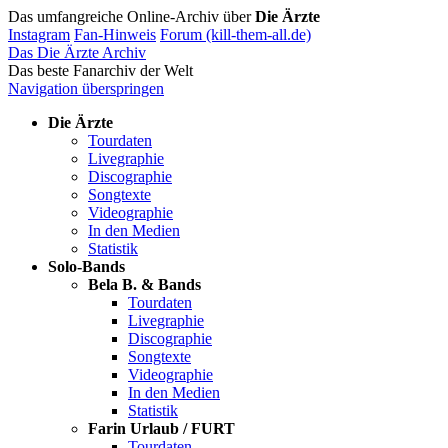
Das umfangreiche Online-Archiv über
Die Ärzte
Instagram
Fan-Hinweis
Forum (kill-them-all.de)
Das Die Ärzte Archiv
Das beste Fanarchiv der Welt
Navigation überspringen
Die Ärzte
Tourdaten
Livegraphie
Discographie
Songtexte
Videographie
In den Medien
Statistik
Solo-Bands
Bela B. & Bands
Tourdaten
Livegraphie
Discographie
Songtexte
Videographie
In den Medien
Statistik
Farin Urlaub / FURT
Tourdaten