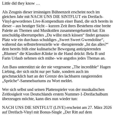
Little did they know …
Als Zeugnis dieser irrsinnigen Bühnenzeit erscheint noch im
gleichen Jahr mit NACH UNS DIE SINTFLUT ein Dreifach-
Vinyl-gewordenes Live-Kompendium einer Band, die sich bereits in
dieser – aus heutiger Sicht – kurzen Zeit ihres Bestehens eine breite
Palette an Themen und Musikstilen zusammengebastelt hat: Ein
unschuldig-überrumpeltes „Du willst mich küssen“ findet genauso
Platz wie ein durchaus schuldiges „Sweet Sweet Gwendoline“,
während das selbstreferenzielle wie -therapierende „Ist das alles?“
dem bereits früh eine kulinarische Bewegung antizipierenden
„Blumen“ die Klassiker-Klinke in die Hand drückt: Bela B und
Farin Urlaub nehmen sich mühe- wie angstlos jedes Themas an.
Am Bass unterstützt sie der nie vergessene „The incredible“ Hagen
Liebing, der sich nicht nur per Saite, sondern auch im
geschmacklich hart an der Grenze des lachbaren rangierenden
„Sprüche“-Sammelsuriums zu Wort meldet.
Wer sich selbst und seinen Plattenspieler von der musikalischen
Zeitlosigkeit von Deutschlands erstem Nummer-1-Dreifachalbum
überzeugen möchte, kann dies nun wieder tun:
NACH UNS DIE SINTFLUT (LIVE) erscheint am 27. März 2026
auf Dreifach-Vinyl mit Bonus-Single „Der Ritt auf dem