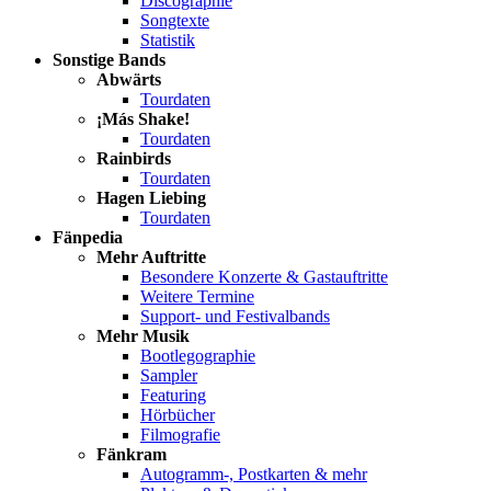
Discographie
Songtexte
Statistik
Sonstige Bands
Abwärts
Tourdaten
¡Más Shake!
Tourdaten
Rainbirds
Tourdaten
Hagen Liebing
Tourdaten
Fänpedia
Mehr Auftritte
Besondere Konzerte & Gastauftritte
Weitere Termine
Support- und Festivalbands
Mehr Musik
Bootlegographie
Sampler
Featuring
Hörbücher
Filmografie
Fänkram
Autogramm-, Postkarten & mehr