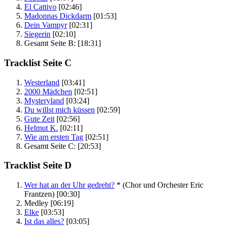
El Cattivo
[02:46]
Madonnas Dickdarm
[01:53]
Dein Vampyr
[02:31]
Siegerin
[02:10]
Gesamt Seite B:
[18:31]
Tracklist Seite C
Westerland
[03:41]
2000 Mädchen
[02:51]
Mysteryland
[03:24]
Du willst mich küssen
[02:59]
Gute Zeit
[02:56]
Helmut K.
[02:11]
Wie am ersten Tag
[02:51]
Gesamt Seite C:
[20:53]
Tracklist Seite D
Wer hat an der Uhr gedreht?
*
(Chor und Orchester Eric
Frantzen)
[00:30]
Medley
[06:19]
Elke
[03:53]
Ist das alles?
[03:05]