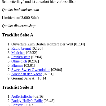
Schmetterling“ und ist ab sofort hier vorbestellbar.
Quelle: bademeister.com
Limitiert auf 3.000 Stück
Quelle: dieaerzte.shop
Tracklist Seite A
Ouvertüre Zum Besten Konzert Der Welt
[01:34]
Radio brennt
[02:26]
Mädchen
[02:32]
Frank'n'stein
[02:04]
Ohne dich
[02:02]
Blumen
[03:01]
Sweet Sweet Gwendoline
[02:04]
Alleine in der Nacht
[02:31]
Gesamt Seite A:
[18:14]
Tracklist Seite B
Außerirdische
[02:16]
Buddy Holly’s Brille
[03:48]
Popstar
[03:07]