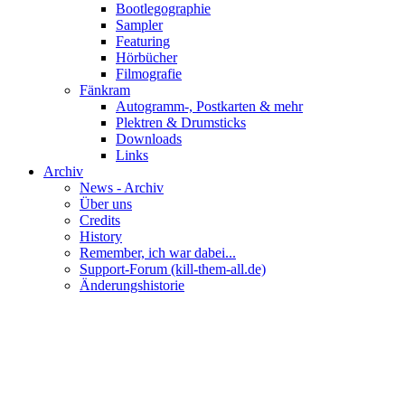
Bootlegographie
Sampler
Featuring
Hörbücher
Filmografie
Fänkram
Autogramm-, Postkarten & mehr
Plektren & Drumsticks
Downloads
Links
Archiv
News - Archiv
Über uns
Credits
History
Remember, ich war dabei...
Support-Forum (kill-them-all.de)
Änderungshistorie