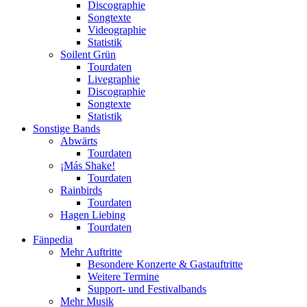
Discographie
Songtexte
Videographie
Statistik
Soilent Grün
Tourdaten
Livegraphie
Discographie
Songtexte
Statistik
Sonstige Bands
Abwärts
Tourdaten
¡Más Shake!
Tourdaten
Rainbirds
Tourdaten
Hagen Liebing
Tourdaten
Fänpedia
Mehr Auftritte
Besondere Konzerte & Gastauftritte
Weitere Termine
Support- und Festivalbands
Mehr Musik