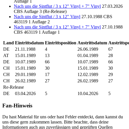
Auflage 1
Nach uns die Sintflut / 3 x 12" Vinyl + 7" Vinyl
27.03.2026
CBS
Auflage 3 (Re-Release)
Nach uns die Sintflut / 3 x 12" Vinyl
27.10.1988
CBS
463119 1
Auflage 2
Nach uns die Sintflut / 3 x 12" Vinyl + 7" Vinyl
27.10.1988
CBS
463119 1
Auflage 1
Land
Eintrittsdatum
Eintrittsposition
Austrittsdatum
Austrittsp
DE
21.11.1988
4
26.06.1989
67
AT
15.01.1989
13
01.04.1989
28
DE
10.07.1989
66
10.07.1989
66
CH
15.01.1989
30
15.01.1989
30
CH
29.01.1989
17
12.02.1989
29
CH
26.02.1989
27
26.02.1989
27
Re-Release
DE
03.04.2026
5
10.04.2026
5
Fan-Hinweis
Du hast Material für uns oder hast Fehler entdeckt, dann kannst du
uns diese gern zukommen lassen. Bitte beachte, dass deine
Informationen auch aus zuverlässigen und geprüften Quellen