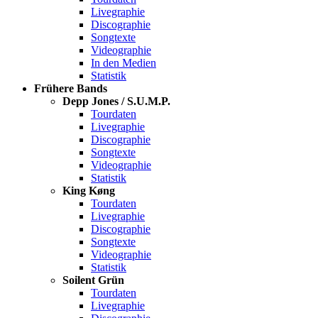
Livegraphie
Discographie
Songtexte
Videographie
In den Medien
Statistik
Frühere Bands
Depp Jones / S.U.M.P.
Tourdaten
Livegraphie
Discographie
Songtexte
Videographie
Statistik
King Køng
Tourdaten
Livegraphie
Discographie
Songtexte
Videographie
Statistik
Soilent Grün
Tourdaten
Livegraphie