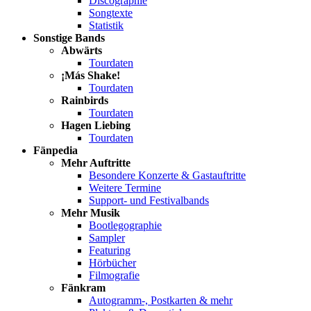
Discographie
Songtexte
Statistik
Sonstige Bands
Abwärts
Tourdaten
¡Más Shake!
Tourdaten
Rainbirds
Tourdaten
Hagen Liebing
Tourdaten
Fänpedia
Mehr Auftritte
Besondere Konzerte & Gastauftritte
Weitere Termine
Support- und Festivalbands
Mehr Musik
Bootlegographie
Sampler
Featuring
Hörbücher
Filmografie
Fänkram
Autogramm-, Postkarten & mehr