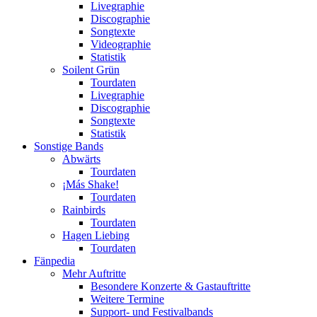
Livegraphie
Discographie
Songtexte
Videographie
Statistik
Soilent Grün
Tourdaten
Livegraphie
Discographie
Songtexte
Statistik
Sonstige Bands
Abwärts
Tourdaten
¡Más Shake!
Tourdaten
Rainbirds
Tourdaten
Hagen Liebing
Tourdaten
Fänpedia
Mehr Auftritte
Besondere Konzerte & Gastauftritte
Weitere Termine
Support- und Festivalbands