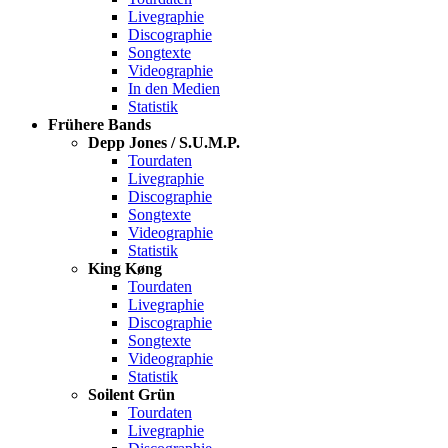
Livegraphie
Discographie
Songtexte
Videographie
In den Medien
Statistik
Frühere Bands
Depp Jones / S.U.M.P.
Tourdaten
Livegraphie
Discographie
Songtexte
Videographie
Statistik
King Køng
Tourdaten
Livegraphie
Discographie
Songtexte
Videographie
Statistik
Soilent Grün
Tourdaten
Livegraphie