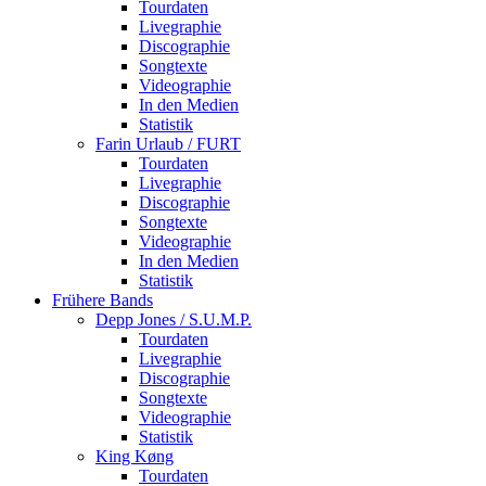
Tourdaten
Livegraphie
Discographie
Songtexte
Videographie
In den Medien
Statistik
Farin Urlaub / FURT
Tourdaten
Livegraphie
Discographie
Songtexte
Videographie
In den Medien
Statistik
Frühere Bands
Depp Jones / S.U.M.P.
Tourdaten
Livegraphie
Discographie
Songtexte
Videographie
Statistik
King Køng
Tourdaten