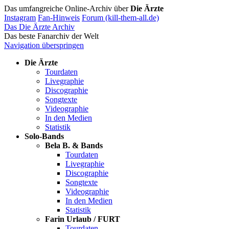
Das umfangreiche Online-Archiv über
Die Ärzte
Instagram
Fan-Hinweis
Forum (kill-them-all.de)
Das Die Ärzte Archiv
Das beste Fanarchiv der Welt
Navigation überspringen
Die Ärzte
Tourdaten
Livegraphie
Discographie
Songtexte
Videographie
In den Medien
Statistik
Solo-Bands
Bela B. & Bands
Tourdaten
Livegraphie
Discographie
Songtexte
Videographie
In den Medien
Statistik
Farin Urlaub / FURT
Tourdaten