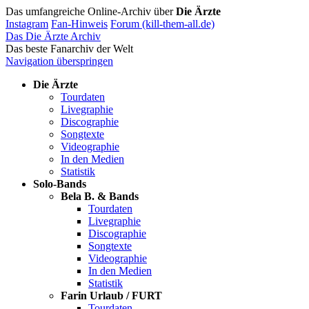
Das umfangreiche Online-Archiv über
Die Ärzte
Instagram
Fan-Hinweis
Forum (kill-them-all.de)
Das Die Ärzte Archiv
Das beste Fanarchiv der Welt
Navigation überspringen
Die Ärzte
Tourdaten
Livegraphie
Discographie
Songtexte
Videographie
In den Medien
Statistik
Solo-Bands
Bela B. & Bands
Tourdaten
Livegraphie
Discographie
Songtexte
Videographie
In den Medien
Statistik
Farin Urlaub / FURT
Tourdaten