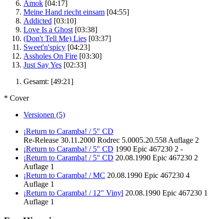
Amok
[04:17]
Meine Hand riecht einsam
[04:55]
Addicted
[03:10]
Love Is a Ghost
[03:38]
(Don't Tell Me) Lies
[03:37]
Sweet'n'spicy
[04:23]
Assholes On Fire
[03:30]
Just Say Yes
[02:33]
Gesamt:
[49:21]
* Cover
Versionen (5)
¡Return to Caramba! / 5" CD
Re-Release
30.11.2000
Rodrec
5.0005.20.558
Auflage 2
¡Return to Caramba! / 5" CD
1990
Epic
467230 2
-
¡Return to Caramba! / 5" CD
20.08.1990
Epic
467230 2
Auflage 1
¡Return to Caramba! / MC
20.08.1990
Epic
467230 4
Auflage 1
¡Return to Caramba! / 12" Vinyl
20.08.1990
Epic
467230 1
Auflage 1