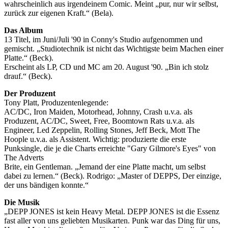
wahrscheinlich aus irgendeinem Comic. Meint „pur, nur wir selbst,
zurück zur eigenen Kraft.“ (Bela).
Das Album
13 Titel, im Juni/Juli '90 in Conny's Studio aufgenommen und
gemischt. „Studiotechnik ist nicht das Wichtigste beim Machen einer
Platte.“ (Beck).
Erscheint als LP, CD und MC am 20. August '90. „Bin ich stolz
drauf.“ (Beck).
Der Produzent
Tony Platt, Produzentenlegende:
AC/DC, Iron Maiden, Motorhead, Johnny, Crash u.v.a. als
Produzent, AC/DC, Sweet, Free, Boomtown Rats u.v.a. als
Engineer, Led Zeppelin, Rolling Stones, Jeff Beck, Mott The
Hoople u.v.a. als Assistent. Wichtig: produzierte die erste
Punksingle, die je die Charts erreichte "Gary Gilmore's Eyes" von
The Adverts
Brite, ein Gentleman. „Jemand der eine Platte macht, um selbst
dabei zu lernen.“ (Beck). Rodrigo: „Master of DEPPS, Der einzige,
der uns bändigen konnte.“
Die Musik
„DEPP JONES ist kein Heavy Metal. DEPP JONES ist die Essenz
fast aller von uns geliebten Musikarten. Punk war das Ding für uns,