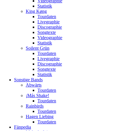
Videographie
Statistik
King Køng
Tourdaten
Livegraphie
Discographie
Songtexte
Videographie
Statistik
Soilent Grün
Tourdaten
Livegraphie
Discographie
Songtexte
Statistik
Sonstige Bands
Abwärts
Tourdaten
¡Más Shake!
Tourdaten
Rainbirds
Tourdaten
Hagen Liebing
Tourdaten
Fänpedia