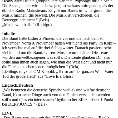
Heavy Metal ist die großpopuläre Variante. Popsongs für die Seele.
Die Szene, in der wir uns bewegen, ist weitaus aufregender, als der
übliche Radio-Mainstream. Es gibt nur Bands im Untergrund, die
Musik machen, die bewegt. Die Musik ist verschieden, die
Beweggründe nicht.“ (Bela).
„Music with balls.“ (Rodrigo).
Inhalte
Die Band hatte bisher 2 Phasen, die vor und die nach dem 9.
November. Vorm 9. November hatten wir nichts als Party im Kopf –
ich verzichte mal auf die drei Schlagwörter. Danach passierte sehr
viel in und um die Band. Unsere Musik wurde härter. Die Texte
wurden umweltbezogener was soll's. Die Leute glauben Dir, also
sollte man ihnen auch sagen, wie man die Welt sieht und nicht nur
die Flucht aus eben jener ermöglichen.“ (Bela).
Lieblingssongzitat OM Kobold: „Terror auf der ganzen Welt, Vater
Tod der große Held“ aus "Love Is a Ghost"
Englisch/Deutsch
„Wir benutzen die deutsche Sprache weil a) sind wir 'ne deutsche
Band, b) manche Dinge auch von den Faulen verstanden werden
soll'n und c) es ein interessanter/rhythmischer Effekt ist der J-Punkt
bei DEPP JONES.“ (Bela).
LIVE
„Das Beste, was man mit drei DEPPEN anstellen kann.“ (Beck).