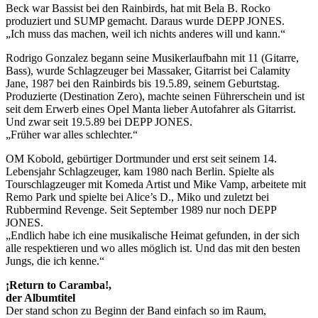
Beck war Bassist bei den Rainbirds, hat mit Bela B. Rocko
produziert und SUMP gemacht. Daraus wurde DEPP JONES.
„Ich muss das machen, weil ich nichts anderes will und kann.“
Rodrigo Gonzalez begann seine Musikerlaufbahn mit 11 (Gitarre,
Bass), wurde Schlagzeuger bei Massaker, Gitarrist bei Calamity
Jane, 1987 bei den Rainbirds bis 19.5.89, seinem Geburtstag.
Produzierte (Destination Zero), machte seinen Führerschein und ist
seit dem Erwerb eines Opel Manta lieber Autofahrer als Gitarrist.
Und zwar seit 19.5.89 bei DEPP JONES.
„Früher war alles schlechter.“
OM Kobold, gebürtiger Dortmunder und erst seit seinem 14.
Lebensjahr Schlagzeuger, kam 1980 nach Berlin. Spielte als
Tourschlagzeuger mit Komeda Artist und Mike Vamp, arbeitete mit
Remo Park und spielte bei Alice’s D., Miko und zuletzt bei
Rubbermind Revenge. Seit September 1989 nur noch DEPP
JONES.
„Endlich habe ich eine musikalische Heimat gefunden, in der sich
alle respektieren und wo alles möglich ist. Und das mit den besten
Jungs, die ich kenne.“
¡Return to Caramba!,
der Albumtitel
Der stand schon zu Beginn der Band einfach so im Raum,