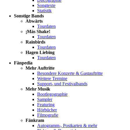
Discographie
Songtexte
Statistik
Sonstige Bands
Abwärts
Tourdaten
¡Más Shake!
Tourdaten
Rainbirds
Tourdaten
Hagen Liebing
Tourdaten
Fänpedia
Mehr Auftritte
Besondere Konzerte & Gastauftritte
Weitere Termine
Support- und Festivalbands
Mehr Musik
Bootlegographie
Sampler
Featuring
Hörbücher
Filmografie
Fänkram
Autogramm-, Postkarten & mehr