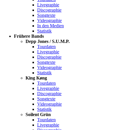
Livegraphie
Discographie
Songtexte
Videographie
In den Medien
Statistik
Frühere Bands
Depp Jones / S.U.M.P.
Tourdaten
Livegraphie
Discographie
Songtexte
Videographie
Statistik
King Køng
Tourdaten
Livegraphie
Discographie
Songtexte
Videographie
Statistik
Soilent Grün
Tourdaten
Livegraphie