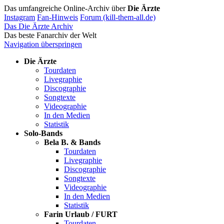
Das umfangreiche Online-Archiv über
Die Ärzte
Instagram
Fan-Hinweis
Forum (kill-them-all.de)
Das Die Ärzte Archiv
Das beste Fanarchiv der Welt
Navigation überspringen
Die Ärzte
Tourdaten
Livegraphie
Discographie
Songtexte
Videographie
In den Medien
Statistik
Solo-Bands
Bela B. & Bands
Tourdaten
Livegraphie
Discographie
Songtexte
Videographie
In den Medien
Statistik
Farin Urlaub / FURT
Tourdaten