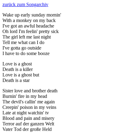
zurück zum Songarchiv
Wake up early sunday mornin'
With a monkey on my back
I've got an awful headache
Oh lord I'm feelin' pretty sick
The girl left me last night
Tell me what can I do
I've gotta go outside
I have to do some booze
Love is a ghost
Death is a killer
Love is a ghost but
Death is a star
Sister love and brother death
Burnin' fire in my head
The devil's callin' me again
Creepin' poison in my veins
Late at night watchin' tv
Blood and pain and misery
Terror auf der ganzen Welt
Vater Tod der große Held