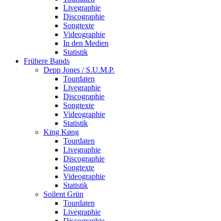
Livegraphie
Discographie
Songtexte
Videographie
In den Medien
Statistik
Frühere Bands
Depp Jones / S.U.M.P.
Tourdaten
Livegraphie
Discographie
Songtexte
Videographie
Statistik
King Køng
Tourdaten
Livegraphie
Discographie
Songtexte
Videographie
Statistik
Soilent Grün
Tourdaten
Livegraphie
Discographie