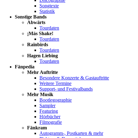
Discographie
Songtexte
Statistik
Sonstige Bands
Abwärts
Tourdaten
¡Más Shake!
Tourdaten
Rainbirds
Tourdaten
Hagen Liebing
Tourdaten
Fänpedia
Mehr Auftritte
Besondere Konzerte & Gastauftritte
Weitere Termine
Support- und Festivalbands
Mehr Musik
Bootlegographie
Sampler
Featuring
Hörbücher
Filmografie
Fänkram
Autogramm-, Postkarten & mehr