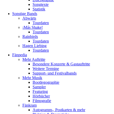
Songtexte
Statistik
Sonstige Bands
Abwärts
Tourdaten
¡Más Shake!
Tourdaten
Rainbirds
Tourdaten
Hagen Liebing
Tourdaten
Fänpedia
Mehr Auftritte
Besondere Konzerte & Gastauftritte
Weitere Termine
Support- und Festivalbands
Mehr Musik
Bootlegographie
Sampler
Featuring
Hörbücher
Filmografie
Fänkram
Autogramm-, Postkarten & mehr