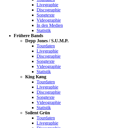
Livegraphie
Discographie
Songtexte
Videographie
In den Medien
Statistik
Frühere Bands
Depp Jones / S.U.M.P.
Tourdaten
Livegraphie
Discographie
Songtexte
Videographie
Statistik
King Køng
Tourdaten
Livegraphie
Discographie
Songtexte
Videographie
Statistik
Soilent Grün
Tourdaten
Livegraphie