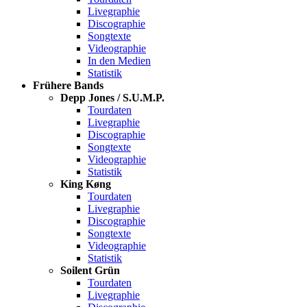
Livegraphie
Discographie
Songtexte
Videographie
In den Medien
Statistik
Frühere Bands
Depp Jones / S.U.M.P.
Tourdaten
Livegraphie
Discographie
Songtexte
Videographie
Statistik
King Køng
Tourdaten
Livegraphie
Discographie
Songtexte
Videographie
Statistik
Soilent Grün
Tourdaten
Livegraphie