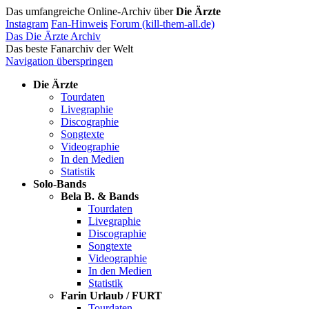
Das umfangreiche Online-Archiv über
Die Ärzte
Instagram
Fan-Hinweis
Forum (kill-them-all.de)
Das Die Ärzte Archiv
Das beste Fanarchiv der Welt
Navigation überspringen
Die Ärzte
Tourdaten
Livegraphie
Discographie
Songtexte
Videographie
In den Medien
Statistik
Solo-Bands
Bela B. & Bands
Tourdaten
Livegraphie
Discographie
Songtexte
Videographie
In den Medien
Statistik
Farin Urlaub / FURT
Tourdaten