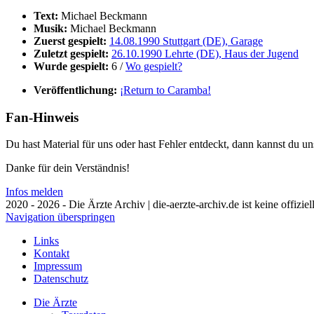
Text:
Michael Beckmann
Musik:
Michael Beckmann
Zuerst gespielt:
14.08.1990 Stuttgart (DE), Garage
Zuletzt gespielt:
26.10.1990 Lehrte (DE), Haus der Jugend
Wurde gespielt:
6 /
Wo gespielt?
Veröffentlichung:
¡Return to Caramba!
Fan-Hinweis
Du hast Material für uns oder hast Fehler entdeckt, dann kannst du 
Danke für dein Verständnis!
Infos melden
2020 - 2026 - Die Ärzte Archiv | die-aerzte-archiv.de ist keine offizie
Navigation überspringen
Links
Kontakt
Impressum
Datenschutz
Die Ärzte