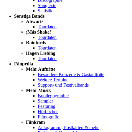
Discographie
Songtexte
Statistik
Sonstige Bands
Abwärts
Tourdaten
¡Más Shake!
Tourdaten
Rainbirds
Tourdaten
Hagen Liebing
Tourdaten
Fänpedia
Mehr Auftritte
Besondere Konzerte & Gastauftritte
Weitere Termine
Support- und Festivalbands
Mehr Musik
Bootlegographie
Sampler
Featuring
Hörbücher
Filmografie
Fänkram
Autogramm-, Postkarten & mehr