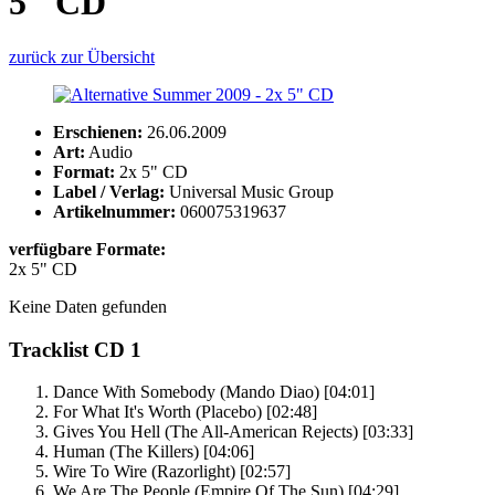
5" CD
zurück zur Übersicht
Erschienen:
26.06.2009
Art:
Audio
Format:
2x 5" CD
Label / Verlag:
Universal Music Group
Artikelnummer:
060075319637
verfügbare Formate:
2x 5" CD
Keine Daten gefunden
Tracklist CD 1
Dance With Somebody
(Mando Diao)
[04:01]
For What It's Worth
(Placebo)
[02:48]
Gives You Hell
(The All-American Rejects)
[03:33]
Human
(The Killers)
[04:06]
Wire To Wire
(Razorlight)
[02:57]
We Are The People
(Empire Of The Sun)
[04:29]