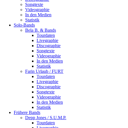
Songtexte
Videographie
In den Medien
Statistik
Solo-Bands
Bela B. & Bands
Tourdaten
Livegraphie
Discographie
Songtexte
Videographie
In den Medien
Statistik
Farin Urlaub / FURT
Tourdaten
Livegraphie
Discographie
Songtexte
Videographie
In den Medien
Statistik
Frühere Bands
Depp Jones / S.U.M.P.
Tourdaten
Livegraphie