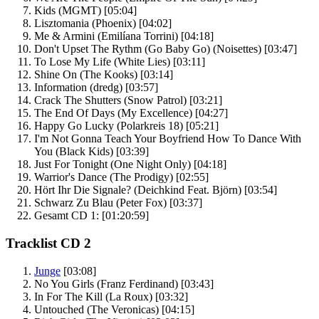
Kids
(MGMT)
[05:04]
Lisztomania
(Phoenix)
[04:02]
Me & Armini
(Emilíana Torrini)
[04:18]
Don't Upset The Rythm (Go Baby Go)
(Noisettes)
[03:47]
To Lose My Life
(White Lies)
[03:11]
Shine On
(The Kooks)
[03:14]
Information
(dredg)
[03:57]
Crack The Shutters
(Snow Patrol)
[03:21]
The End Of Days
(My Excellence)
[04:27]
Happy Go Lucky
(Polarkreis 18)
[05:21]
I'm Not Gonna Teach Your Boyfriend How To Dance With
You
(Black Kids)
[03:39]
Just For Tonight
(One Night Only)
[04:18]
Warrior's Dance
(The Prodigy)
[02:55]
Hört Ihr Die Signale?
(Deichkind Feat. Björn)
[03:54]
Schwarz Zu Blau
(Peter Fox)
[03:37]
Gesamt CD 1:
[01:20:59]
Tracklist CD 2
Junge
[03:08]
No You Girls
(Franz Ferdinand)
[03:43]
In For The Kill
(La Roux)
[03:32]
Untouched
(The Veronicas)
[04:15]