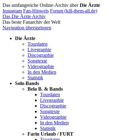
Das umfangreiche Online-Archiv über
Die Ärzte
Instagram
Fan-Hinweis
Forum (kill-them-all.de)
Das Die Ärzte Archiv
Das beste Fanarchiv der Welt
Navigation überspringen
Die Ärzte
Tourdaten
Livegraphie
Discographie
Songtexte
Videographie
In den Medien
Statistik
Solo-Bands
Bela B. & Bands
Tourdaten
Livegraphie
Discographie
Songtexte
Videographie
In den Medien
Statistik
Farin Urlaub / FURT
Tourdaten