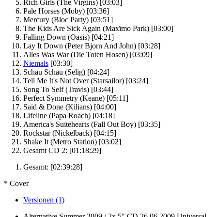
Rich Girls
(The Virgins)
[03:03]
Pale Horses
(Moby)
[03:36]
Mercury
(Bloc Party)
[03:51]
The Kids Are Sick Again
(Maxïmo Park)
[03:00]
Falling Down
(Oasis)
[04:21]
Lay It Down
(Peter Bjorn And John)
[03:28]
Alles Was War
(Die Toten Hosen)
[03:09]
Niemals
[03:30]
Schau Schau
(Selig)
[04:24]
Tell Me It's Not Over
(Starsailor)
[03:24]
Song To Self
(Travis)
[03:44]
Perfect Symmetry
(Keane)
[05:11]
Said & Done
(Kilians)
[04:00]
Lifeline
(Papa Roach)
[04:18]
America's Suitehearts
(Fall Out Boy)
[03:35]
Rockstar
(Nickelback)
[04:15]
Shake It
(Metro Station)
[03:02]
Gesamt CD 2:
[01:18:29]
Gesamt:
[02:39:28]
* Cover
Versionen (1)
Alternative Summer 2009 / 2x 5" CD
26.06.2009
Universal