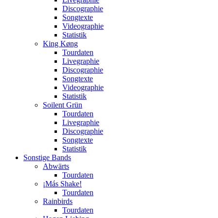
Discographie
Songtexte
Videographie
Statistik
King Køng
Tourdaten
Livegraphie
Discographie
Songtexte
Videographie
Statistik
Soilent Grün
Tourdaten
Livegraphie
Discographie
Songtexte
Statistik
Sonstige Bands
Abwärts
Tourdaten
¡Más Shake!
Tourdaten
Rainbirds
Tourdaten