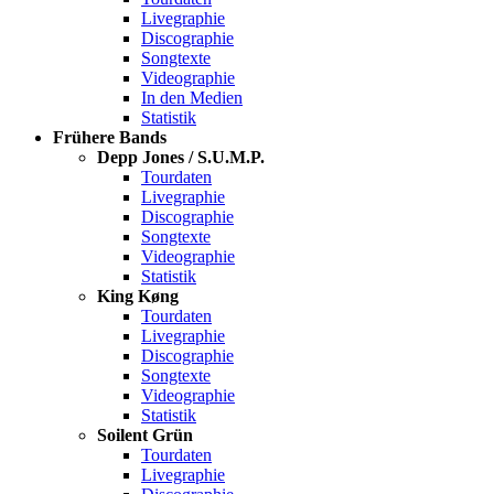
Livegraphie
Discographie
Songtexte
Videographie
In den Medien
Statistik
Frühere Bands
Depp Jones / S.U.M.P.
Tourdaten
Livegraphie
Discographie
Songtexte
Videographie
Statistik
King Køng
Tourdaten
Livegraphie
Discographie
Songtexte
Videographie
Statistik
Soilent Grün
Tourdaten
Livegraphie