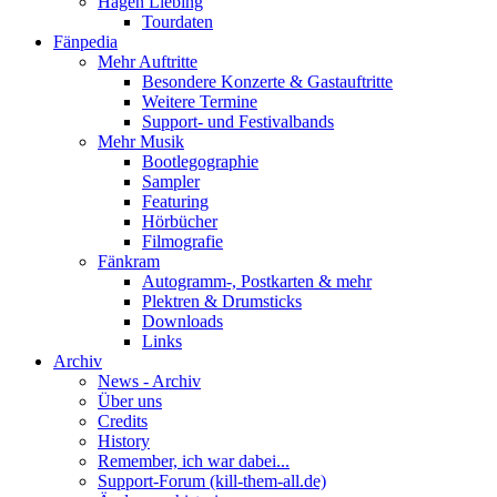
Hagen Liebing
Tourdaten
Fänpedia
Mehr Auftritte
Besondere Konzerte & Gastauftritte
Weitere Termine
Support- und Festivalbands
Mehr Musik
Bootlegographie
Sampler
Featuring
Hörbücher
Filmografie
Fänkram
Autogramm-, Postkarten & mehr
Plektren & Drumsticks
Downloads
Links
Archiv
News - Archiv
Über uns
Credits
History
Remember, ich war dabei...
Support-Forum (kill-them-all.de)