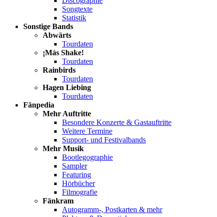
Discographie
Songtexte
Statistik
Sonstige Bands
Abwärts
Tourdaten
¡Más Shake!
Tourdaten
Rainbirds
Tourdaten
Hagen Liebing
Tourdaten
Fänpedia
Mehr Auftritte
Besondere Konzerte & Gastauftritte
Weitere Termine
Support- und Festivalbands
Mehr Musik
Bootlegographie
Sampler
Featuring
Hörbücher
Filmografie
Fänkram
Autogramm-, Postkarten & mehr