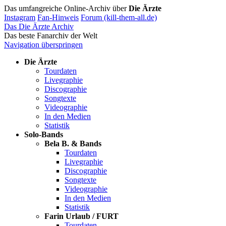
Das umfangreiche Online-Archiv über
Die Ärzte
Instagram
Fan-Hinweis
Forum (kill-them-all.de)
Das Die Ärzte Archiv
Das beste Fanarchiv der Welt
Navigation überspringen
Die Ärzte
Tourdaten
Livegraphie
Discographie
Songtexte
Videographie
In den Medien
Statistik
Solo-Bands
Bela B. & Bands
Tourdaten
Livegraphie
Discographie
Songtexte
Videographie
In den Medien
Statistik
Farin Urlaub / FURT
Tourdaten