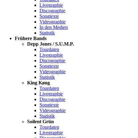
Livegraphie
Discographie
Songtexte
Videographie
In den Medien
Statistik
Frühere Bands
Depp Jones / S.U.M.P.
Tourdaten
Livegraphie
Discographie
Songtexte
Videographie
Statistik
King Køng
Tourdaten
Livegraphie
Discographie
Songtexte
Videographie
Statistik
Soilent Grün
Tourdaten
Livegraphie