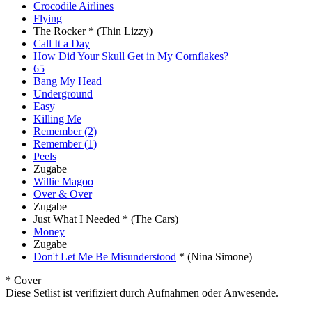
Crocodile Airlines
Flying
The Rocker *
(Thin Lizzy)
Call It a Day
How Did Your Skull Get in My Cornflakes?
65
Bang My Head
Underground
Easy
Killing Me
Remember (2)
Remember (1)
Peels
Zugabe
Willie Magoo
Over & Over
Zugabe
Just What I Needed *
(The Cars)
Money
Zugabe
Don't Let Me Be Misunderstood
*
(Nina Simone)
* Cover
Diese Setlist ist verifiziert durch Aufnahmen oder Anwesende.