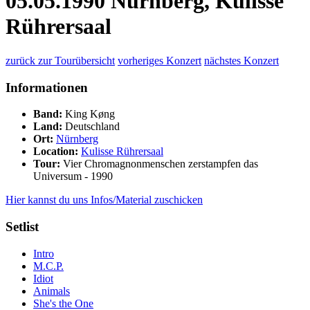
05.05.1990 Nürnberg, Kulisse
Rührersaal
zurück zur Tourübersicht
vorheriges Konzert
nächstes Konzert
Informationen
Band:
King Køng
Land:
Deutschland
Ort:
Nürnberg
Location:
Kulisse Rührersaal
Tour:
Vier Chromagnonmenschen zerstampfen das
Universum - 1990
Hier kannst du uns Infos/Material zuschicken
Setlist
Intro
M.C.P.
Idiot
Animals
She's the One