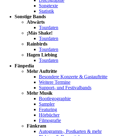
Discographie
Songtexte
Statistik
Sonstige Bands
Abwärts
Tourdaten
¡Más Shake!
Tourdaten
Rainbirds
Tourdaten
Hagen Liebing
Tourdaten
Fänpedia
Mehr Auftritte
Besondere Konzerte & Gastauftritte
Weitere Termine
Support- und Festivalbands
Mehr Musik
Bootlegographie
Sampler
Featuring
Hörbücher
Filmografie
Fänkram
Autogramm-, Postkarten & mehr