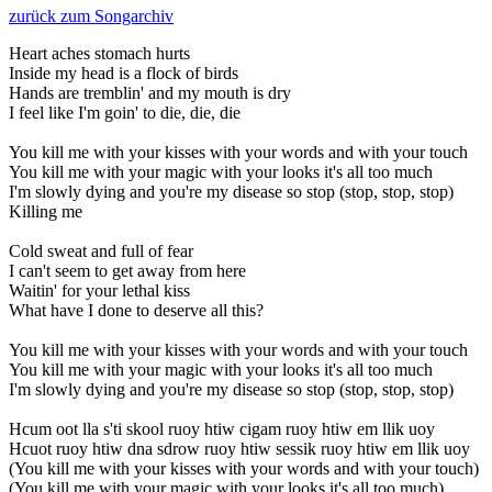
zurück zum Songarchiv
Heart aches stomach hurts
Inside my head is a flock of birds
Hands are tremblin' and my mouth is dry
I feel like I'm goin' to die, die, die
You kill me with your kisses with your words and with your touch
You kill me with your magic with your looks it's all too much
I'm slowly dying and you're my disease so stop (stop, stop, stop)
Killing me
Cold sweat and full of fear
I can't seem to get away from here
Waitin' for your lethal kiss
What have I done to deserve all this?
You kill me with your kisses with your words and with your touch
You kill me with your magic with your looks it's all too much
I'm slowly dying and you're my disease so stop (stop, stop, stop)
Hcum oot lla s'ti skool ruoy htiw cigam ruoy htiw em llik uoy
Hcuot ruoy htiw dna sdrow ruoy htiw sessik ruoy htiw em llik uoy
(You kill me with your kisses with your words and with your touch)
(You kill me with your magic with your looks it's all too much)