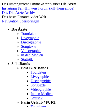
Das umfangreiche Online-Archiv über
Die Ärzte
Instagram
Fan-Hinweis
Forum (kill-them-all.de)
Das Die Ärzte Archiv
Das beste Fanarchiv der Welt
Navigation überspringen
Die Ärzte
Tourdaten
Livegraphie
Discographie
Songtexte
Videographie
In den Medien
Statistik
Solo-Bands
Bela B. & Bands
Tourdaten
Livegraphie
Discographie
Songtexte
Videographie
In den Medien
Statistik
Farin Urlaub / FURT
Tourdaten