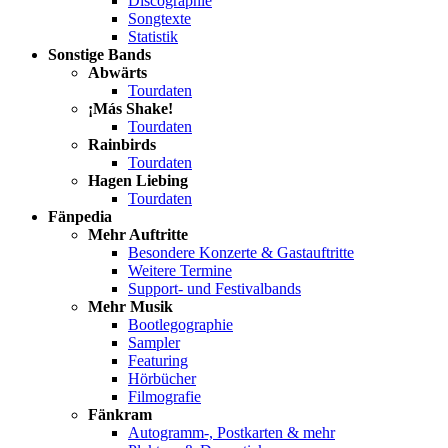
Discographie
Songtexte
Statistik
Sonstige Bands
Abwärts
Tourdaten
¡Más Shake!
Tourdaten
Rainbirds
Tourdaten
Hagen Liebing
Tourdaten
Fänpedia
Mehr Auftritte
Besondere Konzerte & Gastauftritte
Weitere Termine
Support- und Festivalbands
Mehr Musik
Bootlegographie
Sampler
Featuring
Hörbücher
Filmografie
Fänkram
Autogramm-, Postkarten & mehr