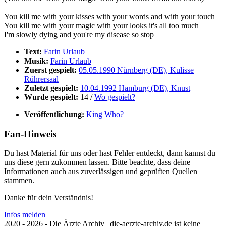
You kill me with your kisses with your words and with your touch
You kill me with your magic with your looks it's all too much
I'm slowly dying and you're my disease so stop
Text:
Farin Urlaub
Musik:
Farin Urlaub
Zuerst gespielt:
05.05.1990 Nürnberg (DE), Kulisse
Rührersaal
Zuletzt gespielt:
10.04.1992 Hamburg (DE), Knust
Wurde gespielt:
14 /
Wo gespielt?
Veröffentlichung:
King Who?
Fan-Hinweis
Du hast Material für uns oder hast Fehler entdeckt, dann kannst du
uns diese gern zukommen lassen. Bitte beachte, dass deine
Informationen auch aus zuverlässigen und geprüften Quellen
stammen.
Danke für dein Verständnis!
Infos melden
2020 - 2026 - Die Ärzte Archiv | die-aerzte-archiv.de ist keine