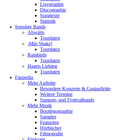
Livegraphie
Discographie
Songtexte
Statistik
Sonstige Bands
Abwärts
Tourdaten
¡Más Shake!
Tourdaten
Rainbirds
Tourdaten
Hagen Liebing
Tourdaten
Fänpedia
Mehr Auftritte
Besondere Konzerte & Gastauftritte
Weitere Termine
Support- und Festivalbands
Mehr Musik
Bootlegographie
Sampler
Featuring
Hörbücher
Filmografie
Fänkram