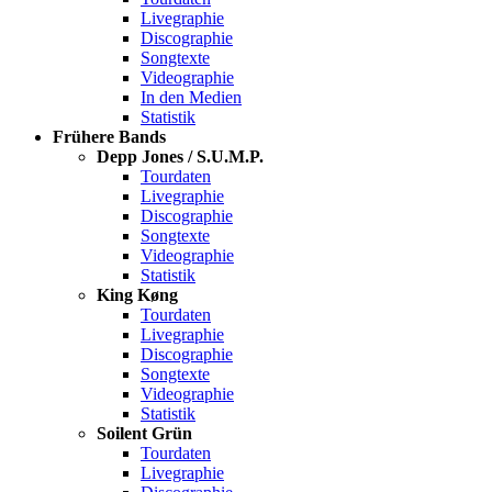
Livegraphie
Discographie
Songtexte
Videographie
In den Medien
Statistik
Frühere Bands
Depp Jones / S.U.M.P.
Tourdaten
Livegraphie
Discographie
Songtexte
Videographie
Statistik
King Køng
Tourdaten
Livegraphie
Discographie
Songtexte
Videographie
Statistik
Soilent Grün
Tourdaten
Livegraphie