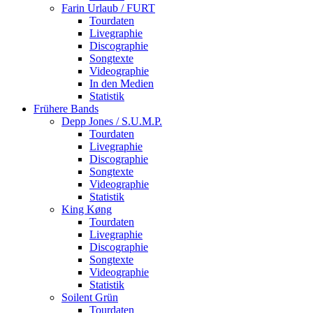
Farin Urlaub / FURT
Tourdaten
Livegraphie
Discographie
Songtexte
Videographie
In den Medien
Statistik
Frühere Bands
Depp Jones / S.U.M.P.
Tourdaten
Livegraphie
Discographie
Songtexte
Videographie
Statistik
King Køng
Tourdaten
Livegraphie
Discographie
Songtexte
Videographie
Statistik
Soilent Grün
Tourdaten