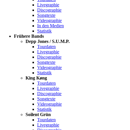
Livegraphie
Discographie
Songtexte
Videographie
In den Medien
Statistik
Frühere Bands
Depp Jones / S.U.M.P.
Tourdaten
Livegraphie
Discographie
Songtexte
Videographie
Statistik
King Køng
Tourdaten
Livegraphie
Discographie
Songtexte
Videographie
Statistik
Soilent Grün
Tourdaten
Livegraphie