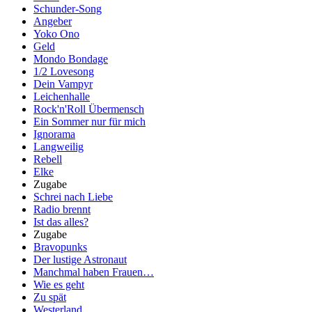
Schunder-Song
Angeber
Yoko Ono
Geld
Mondo Bondage
1/2 Lovesong
Dein Vampyr
Leichenhalle
Rock'n'Roll Übermensch
Ein Sommer nur für mich
Ignorama
Langweilig
Rebell
Elke
Zugabe
Schrei nach Liebe
Radio brennt
Ist das alles?
Zugabe
Bravopunks
Der lustige Astronaut
Manchmal haben Frauen…
Wie es geht
Zu spät
Westerland