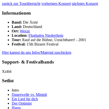
zurück zur Tourübersicht
vorheriges Konzert
nächstes Konzert
Informationen
Band:
Die Ärzte
Land:
Deutschland
Ort:
Weeze
Location:
Flughafen Niederrhein
Tour:
Rauf auf die Bühne, Unsichtbarer! - 2001
Festival:
15th Bizarre Festival
Hier kannst du uns Infos/Material zuschicken
Support- & Festivalbands
Xzibit
Setlist
Intro
Dauerwelle vs. Minipli
Ein Lied für dich
Der Optimist
Hurra