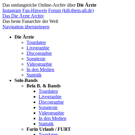
Das umfangreiche Online-Archiv über
Die Ärzte
Instagram
Fan-Hinweis
Forum (kill-them-all.de)
Das Die Ärzte Archiv
Das beste Fanarchiv der Welt
Navigation überspringen
Die Ärzte
Tourdaten
Livegraphie
Discographie
Songtexte
Videographie
In den Medien
Statistik
Solo-Bands
Bela B. & Bands
Tourdaten
Livegraphie
Discographie
Songtexte
Videographie
In den Medien
Statistik
Farin Urlaub / FURT
Tourdaten