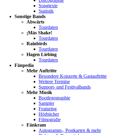
Discographie
Songtexte
Statistik
Sonstige Bands
Abwärts
Tourdaten
¡Más Shake!
Tourdaten
Rainbirds
Tourdaten
Hagen Liebing
Tourdaten
Fänpedia
Mehr Auftritte
Besondere Konzerte & Gastauftritte
Weitere Termine
Support- und Festivalbands
Mehr Musik
Bootlegographie
Sampler
Featuring
Hörbücher
Filmografie
Fänkram
Autogramm-, Postkarten & mehr