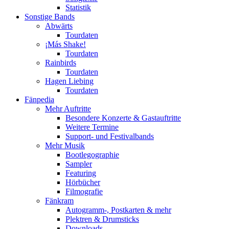
Statistik
Sonstige Bands
Abwärts
Tourdaten
¡Más Shake!
Tourdaten
Rainbirds
Tourdaten
Hagen Liebing
Tourdaten
Fänpedia
Mehr Auftritte
Besondere Konzerte & Gastauftritte
Weitere Termine
Support- und Festivalbands
Mehr Musik
Bootlegographie
Sampler
Featuring
Hörbücher
Filmografie
Fänkram
Autogramm-, Postkarten & mehr
Plektren & Drumsticks
Downloads