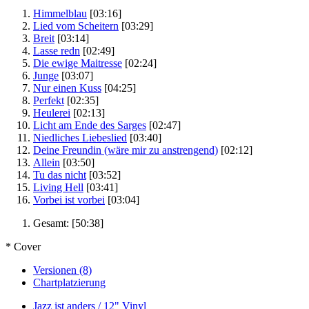
Himmelblau
[03:16]
Lied vom Scheitern
[03:29]
Breit
[03:14]
Lasse redn
[02:49]
Die ewige Maitresse
[02:24]
Junge
[03:07]
Nur einen Kuss
[04:25]
Perfekt
[02:35]
Heulerei
[02:13]
Licht am Ende des Sarges
[02:47]
Niedliches Liebeslied
[03:40]
Deine Freundin (wäre mir zu anstrengend)
[02:12]
Allein
[03:50]
Tu das nicht
[03:52]
Living Hell
[03:41]
Vorbei ist vorbei
[03:04]
Gesamt:
[50:38]
* Cover
Versionen (8)
Chartplatzierung
Jazz ist anders / 12" Vinyl