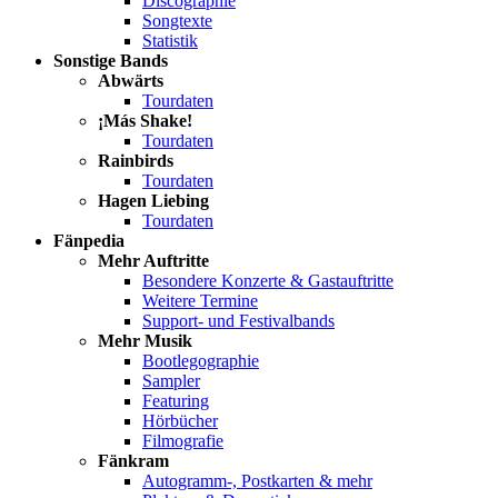
Discographie
Songtexte
Statistik
Sonstige Bands
Abwärts
Tourdaten
¡Más Shake!
Tourdaten
Rainbirds
Tourdaten
Hagen Liebing
Tourdaten
Fänpedia
Mehr Auftritte
Besondere Konzerte & Gastauftritte
Weitere Termine
Support- und Festivalbands
Mehr Musik
Bootlegographie
Sampler
Featuring
Hörbücher
Filmografie
Fänkram
Autogramm-, Postkarten & mehr