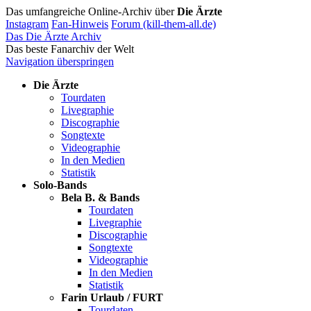
Das umfangreiche Online-Archiv über
Die Ärzte
Instagram
Fan-Hinweis
Forum (kill-them-all.de)
Das Die Ärzte Archiv
Das beste Fanarchiv der Welt
Navigation überspringen
Die Ärzte
Tourdaten
Livegraphie
Discographie
Songtexte
Videographie
In den Medien
Statistik
Solo-Bands
Bela B. & Bands
Tourdaten
Livegraphie
Discographie
Songtexte
Videographie
In den Medien
Statistik
Farin Urlaub / FURT
Tourdaten