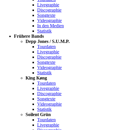
Livegraphie
Discographie
Songtexte
Videographie
In den Medien
Statistik
Frühere Bands
Depp Jones / S.U.M.P.
Tourdaten
Livegraphie
Discographie
Songtexte
Videographie
Statistik
King Køng
Tourdaten
Livegraphie
Discographie
Songtexte
Videographie
Statistik
Soilent Grün
Tourdaten
Livegraphie