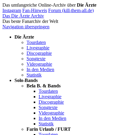
Das umfangreiche Online-Archiv über
Die Ärzte
Instagram
Fan-Hinweis
Forum (kill-them-all.de)
Das Die Ärzte Archiv
Das beste Fanarchiv der Welt
Navigation überspringen
Die Ärzte
Tourdaten
Livegraphie
Discographie
Songtexte
Videographie
In den Medien
Statistik
Solo-Bands
Bela B. & Bands
Tourdaten
Livegraphie
Discographie
Songtexte
Videographie
In den Medien
Statistik
Farin Urlaub / FURT
Tourdaten