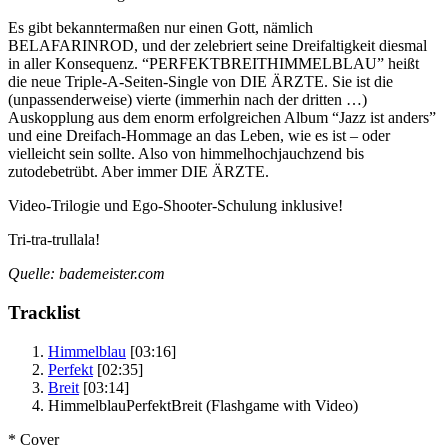
Es gibt bekanntermaßen nur einen Gott, nämlich
BELAFARINROD, und der zelebriert seine Dreifaltigkeit diesmal
in aller Konsequenz. “PERFEKTBREITHIMMELBLAU” heißt
die neue Triple-A-Seiten-Single von DIE ÄRZTE. Sie ist die
(unpassenderweise) vierte (immerhin nach der dritten …)
Auskopplung aus dem enorm erfolgreichen Album “Jazz ist anders”
und eine Dreifach-Hommage an das Leben, wie es ist – oder
vielleicht sein sollte. Also von himmelhochjauchzend bis
zutodebetrübt. Aber immer DIE ÄRZTE.
Video-Trilogie und Ego-Shooter-Schulung inklusive!
Tri-tra-trullala!
Quelle: bademeister.com
Tracklist
Himmelblau
[03:16]
Perfekt
[02:35]
Breit
[03:14]
HimmelblauPerfektBreit
(Flashgame with Video)
* Cover