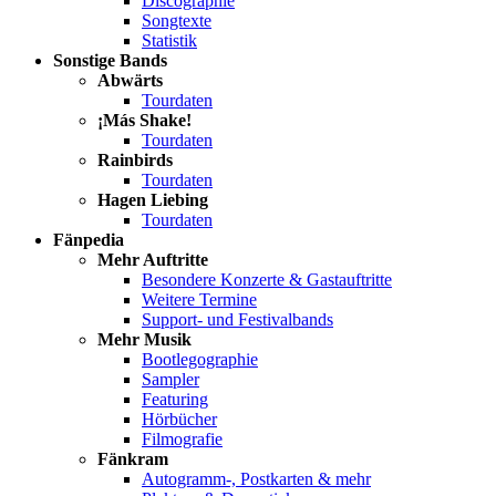
Discographie
Songtexte
Statistik
Sonstige Bands
Abwärts
Tourdaten
¡Más Shake!
Tourdaten
Rainbirds
Tourdaten
Hagen Liebing
Tourdaten
Fänpedia
Mehr Auftritte
Besondere Konzerte & Gastauftritte
Weitere Termine
Support- und Festivalbands
Mehr Musik
Bootlegographie
Sampler
Featuring
Hörbücher
Filmografie
Fänkram
Autogramm-, Postkarten & mehr