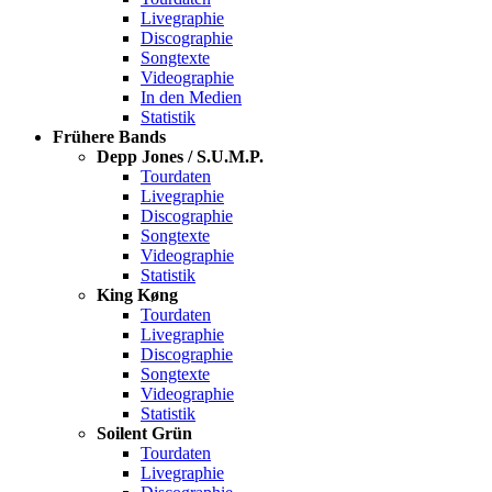
Livegraphie
Discographie
Songtexte
Videographie
In den Medien
Statistik
Frühere Bands
Depp Jones / S.U.M.P.
Tourdaten
Livegraphie
Discographie
Songtexte
Videographie
Statistik
King Køng
Tourdaten
Livegraphie
Discographie
Songtexte
Videographie
Statistik
Soilent Grün
Tourdaten
Livegraphie