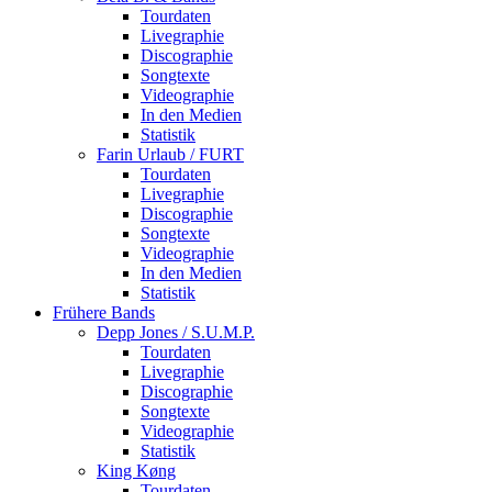
Tourdaten
Livegraphie
Discographie
Songtexte
Videographie
In den Medien
Statistik
Farin Urlaub / FURT
Tourdaten
Livegraphie
Discographie
Songtexte
Videographie
In den Medien
Statistik
Frühere Bands
Depp Jones / S.U.M.P.
Tourdaten
Livegraphie
Discographie
Songtexte
Videographie
Statistik
King Køng
Tourdaten