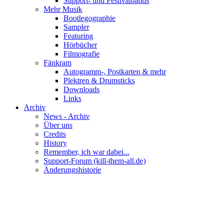
Support- und Festivalbands
Mehr Musik
Bootlegographie
Sampler
Featuring
Hörbücher
Filmografie
Fänkram
Autogramm-, Postkarten & mehr
Plektren & Drumsticks
Downloads
Links
Archiv
News - Archiv
Über uns
Credits
History
Remember, ich war dabei...
Support-Forum (kill-them-all.de)
Änderungshistorie