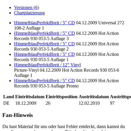
Versionen (6)
Chartplatzierung
HimmelblauPerfektBreit / 5" CD
04.12.2009
Universal
272
108-2
Auflage 1
HimmelblauPerfektBreit / 5" CD
04.12.2009
Hot Action
Records
930 053-5
Auflage 3
HimmelblauPerfektBreit / 5" CD
04.12.2009
Hot Action
Records
930 053-5
Auflage 2
HimmelblauPerfektBreit / 5" CD
04.12.2009
Hot Action
Records
930 053-5
Auflage 1
HimmelblauPerfektBreit / 12" Vinyl
Picture-Vinyl
04.12.2009
Hot Action Records
930 053-6
Auflage 1
HimmelblauPerfektBreit / 5" CD
04.12.2009
Hot Action
Records
930 053-5
Auflage Promo
Land
Eintrittsdatum
Eintrittsposition
Austrittsdatum
Austrittsp
DE
18.12.2009
26
12.02.2010
97
Fan-Hinweis
Du hast Material für uns oder hast Fehler entdeckt, dann kannst du