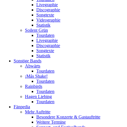
Livegraphie
Discographie
Songtexte
Videographie
Statistik
Soilent Grün
Tourdaten
Livegraphie
Discographie
Songtexte
Statistik
Sonstige Bands
Abwärts
Tourdaten
¡Más Shake!
Tourdaten
Rainbirds
Tourdaten
Hagen Liebing
Tourdaten
Fänpedia
Mehr Auftritte
Besondere Konzerte & Gastauftritte
Weitere Termine