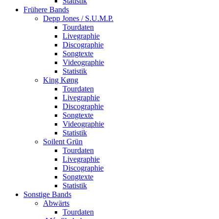
Statistik
Frühere Bands
Depp Jones / S.U.M.P.
Tourdaten
Livegraphie
Discographie
Songtexte
Videographie
Statistik
King Køng
Tourdaten
Livegraphie
Discographie
Songtexte
Videographie
Statistik
Soilent Grün
Tourdaten
Livegraphie
Discographie
Songtexte
Statistik
Sonstige Bands
Abwärts
Tourdaten