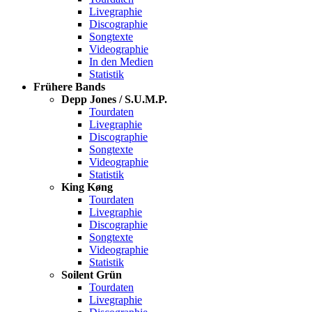
Livegraphie
Discographie
Songtexte
Videographie
In den Medien
Statistik
Frühere Bands
Depp Jones / S.U.M.P.
Tourdaten
Livegraphie
Discographie
Songtexte
Videographie
Statistik
King Køng
Tourdaten
Livegraphie
Discographie
Songtexte
Videographie
Statistik
Soilent Grün
Tourdaten
Livegraphie