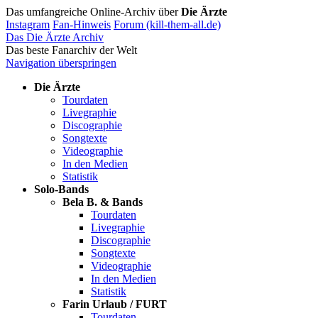
Das umfangreiche Online-Archiv über
Die Ärzte
Instagram
Fan-Hinweis
Forum (kill-them-all.de)
Das Die Ärzte Archiv
Das beste Fanarchiv der Welt
Navigation überspringen
Die Ärzte
Tourdaten
Livegraphie
Discographie
Songtexte
Videographie
In den Medien
Statistik
Solo-Bands
Bela B. & Bands
Tourdaten
Livegraphie
Discographie
Songtexte
Videographie
In den Medien
Statistik
Farin Urlaub / FURT
Tourdaten