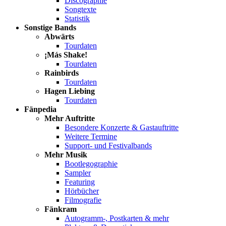
Discographie
Songtexte
Statistik
Sonstige Bands
Abwärts
Tourdaten
¡Más Shake!
Tourdaten
Rainbirds
Tourdaten
Hagen Liebing
Tourdaten
Fänpedia
Mehr Auftritte
Besondere Konzerte & Gastauftritte
Weitere Termine
Support- und Festivalbands
Mehr Musik
Bootlegographie
Sampler
Featuring
Hörbücher
Filmografie
Fänkram
Autogramm-, Postkarten & mehr