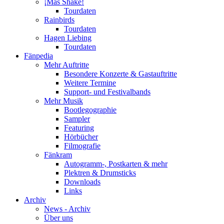
¡Más Shake!
Tourdaten
Rainbirds
Tourdaten
Hagen Liebing
Tourdaten
Fänpedia
Mehr Auftritte
Besondere Konzerte & Gastauftritte
Weitere Termine
Support- und Festivalbands
Mehr Musik
Bootlegographie
Sampler
Featuring
Hörbücher
Filmografie
Fänkram
Autogramm-, Postkarten & mehr
Plektren & Drumsticks
Downloads
Links
Archiv
News - Archiv
Über uns