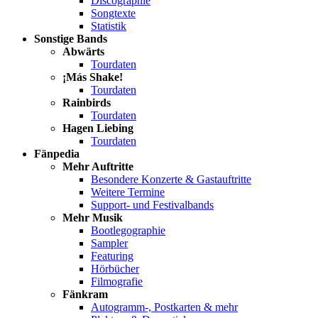
Discographie
Songtexte
Statistik
Sonstige Bands
Abwärts
Tourdaten
¡Más Shake!
Tourdaten
Rainbirds
Tourdaten
Hagen Liebing
Tourdaten
Fänpedia
Mehr Auftritte
Besondere Konzerte & Gastauftritte
Weitere Termine
Support- und Festivalbands
Mehr Musik
Bootlegographie
Sampler
Featuring
Hörbücher
Filmografie
Fänkram
Autogramm-, Postkarten & mehr