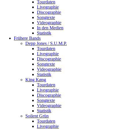
Tourdaten
Livegraphie
Discographie
Songtexte
Videographie
In den Medien
Statistik
Frühere Bands
Depp Jones / S.U.M.P.
Tourdaten
Livegraphie
Discographie
Songtexte
Videographie
Statistik
King Køng
Tourdaten
Livegraphie
Discographie
Songtexte
Videographie
Statistik
Soilent Grün
Tourdaten
Livegraphie