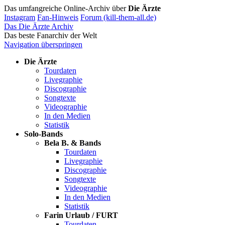
Das umfangreiche Online-Archiv über
Die Ärzte
Instagram
Fan-Hinweis
Forum (kill-them-all.de)
Das Die Ärzte Archiv
Das beste Fanarchiv der Welt
Navigation überspringen
Die Ärzte
Tourdaten
Livegraphie
Discographie
Songtexte
Videographie
In den Medien
Statistik
Solo-Bands
Bela B. & Bands
Tourdaten
Livegraphie
Discographie
Songtexte
Videographie
In den Medien
Statistik
Farin Urlaub / FURT
Tourdaten