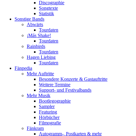
Discographie
Songtexte
Statistik
Sonstige Bands
Abwärts
Tourdaten
¡Más Shake!
Tourdaten
Rainbirds
Tourdaten
Hagen Liebing
Tourdaten
Fänpedia
Mehr Auftritte
Besondere Konzerte & Gastauftritte
Weitere Termine
Support- und Festivalbands
Mehr Musik
Bootlegographie
Sampler
Featuring
Hörbücher
Filmografie
Fänkram
Autogramm-, Postkarten & mehr