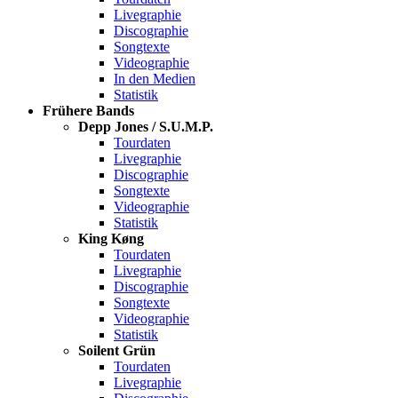
Livegraphie
Discographie
Songtexte
Videographie
In den Medien
Statistik
Frühere Bands
Depp Jones / S.U.M.P.
Tourdaten
Livegraphie
Discographie
Songtexte
Videographie
Statistik
King Køng
Tourdaten
Livegraphie
Discographie
Songtexte
Videographie
Statistik
Soilent Grün
Tourdaten
Livegraphie