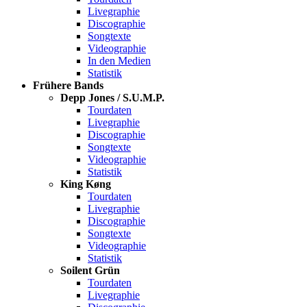
Livegraphie
Discographie
Songtexte
Videographie
In den Medien
Statistik
Frühere Bands
Depp Jones / S.U.M.P.
Tourdaten
Livegraphie
Discographie
Songtexte
Videographie
Statistik
King Køng
Tourdaten
Livegraphie
Discographie
Songtexte
Videographie
Statistik
Soilent Grün
Tourdaten
Livegraphie