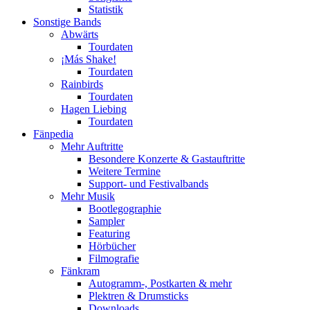
Statistik
Sonstige Bands
Abwärts
Tourdaten
¡Más Shake!
Tourdaten
Rainbirds
Tourdaten
Hagen Liebing
Tourdaten
Fänpedia
Mehr Auftritte
Besondere Konzerte & Gastauftritte
Weitere Termine
Support- und Festivalbands
Mehr Musik
Bootlegographie
Sampler
Featuring
Hörbücher
Filmografie
Fänkram
Autogramm-, Postkarten & mehr
Plektren & Drumsticks
Downloads