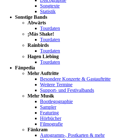
Discographie
Songtexte
Statistik
Sonstige Bands
Abwärts
Tourdaten
¡Más Shake!
Tourdaten
Rainbirds
Tourdaten
Hagen Liebing
Tourdaten
Fänpedia
Mehr Auftritte
Besondere Konzerte & Gastauftritte
Weitere Termine
Support- und Festivalbands
Mehr Musik
Bootlegographie
Sampler
Featuring
Hörbücher
Filmografie
Fänkram
Autogramm-, Postkarten & mehr