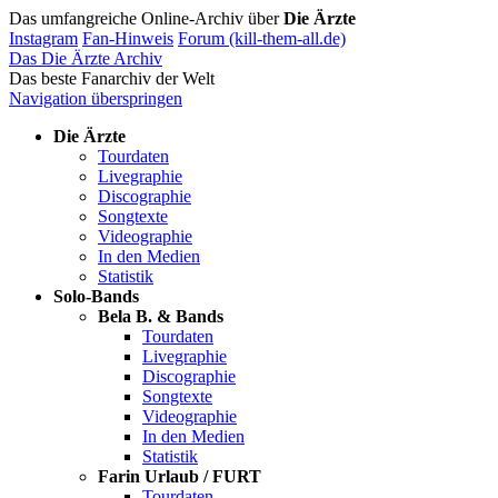
Das umfangreiche Online-Archiv über
Die Ärzte
Instagram
Fan-Hinweis
Forum (kill-them-all.de)
Das Die Ärzte Archiv
Das beste Fanarchiv der Welt
Navigation überspringen
Die Ärzte
Tourdaten
Livegraphie
Discographie
Songtexte
Videographie
In den Medien
Statistik
Solo-Bands
Bela B. & Bands
Tourdaten
Livegraphie
Discographie
Songtexte
Videographie
In den Medien
Statistik
Farin Urlaub / FURT
Tourdaten