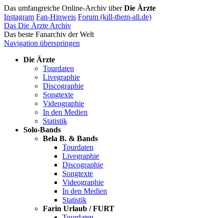
Das umfangreiche Online-Archiv über
Die Ärzte
Instagram
Fan-Hinweis
Forum (kill-them-all.de)
Das Die Ärzte Archiv
Das beste Fanarchiv der Welt
Navigation überspringen
Die Ärzte
Tourdaten
Livegraphie
Discographie
Songtexte
Videographie
In den Medien
Statistik
Solo-Bands
Bela B. & Bands
Tourdaten
Livegraphie
Discographie
Songtexte
Videographie
In den Medien
Statistik
Farin Urlaub / FURT
Tourdaten