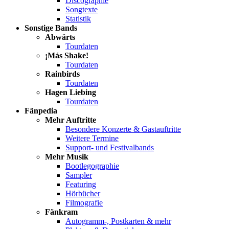
Discographie
Songtexte
Statistik
Sonstige Bands
Abwärts
Tourdaten
¡Más Shake!
Tourdaten
Rainbirds
Tourdaten
Hagen Liebing
Tourdaten
Fänpedia
Mehr Auftritte
Besondere Konzerte & Gastauftritte
Weitere Termine
Support- und Festivalbands
Mehr Musik
Bootlegographie
Sampler
Featuring
Hörbücher
Filmografie
Fänkram
Autogramm-, Postkarten & mehr