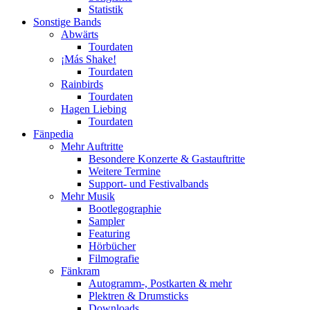
Statistik
Sonstige Bands
Abwärts
Tourdaten
¡Más Shake!
Tourdaten
Rainbirds
Tourdaten
Hagen Liebing
Tourdaten
Fänpedia
Mehr Auftritte
Besondere Konzerte & Gastauftritte
Weitere Termine
Support- und Festivalbands
Mehr Musik
Bootlegographie
Sampler
Featuring
Hörbücher
Filmografie
Fänkram
Autogramm-, Postkarten & mehr
Plektren & Drumsticks
Downloads