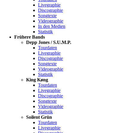
Livegraphie
Discographie
Songtexte
Videographie
In den Medien
Statistik
Frühere Bands
Depp Jones / S.U.M.P.
Tourdaten
Livegraphie
Discographie
Songtexte
Videographie
Statistik
King Køng
Tourdaten
Livegraphie
Discographie
Songtexte
Videographie
Statistik
Soilent Grün
Tourdaten
Livegraphie