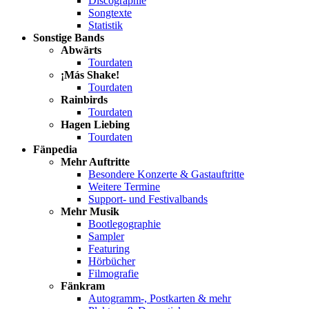
Discographie
Songtexte
Statistik
Sonstige Bands
Abwärts
Tourdaten
¡Más Shake!
Tourdaten
Rainbirds
Tourdaten
Hagen Liebing
Tourdaten
Fänpedia
Mehr Auftritte
Besondere Konzerte & Gastauftritte
Weitere Termine
Support- und Festivalbands
Mehr Musik
Bootlegographie
Sampler
Featuring
Hörbücher
Filmografie
Fänkram
Autogramm-, Postkarten & mehr