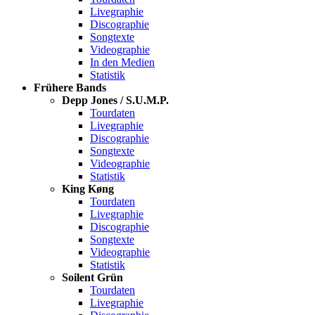
Livegraphie
Discographie
Songtexte
Videographie
In den Medien
Statistik
Frühere Bands
Depp Jones / S.U.M.P.
Tourdaten
Livegraphie
Discographie
Songtexte
Videographie
Statistik
King Køng
Tourdaten
Livegraphie
Discographie
Songtexte
Videographie
Statistik
Soilent Grün
Tourdaten
Livegraphie