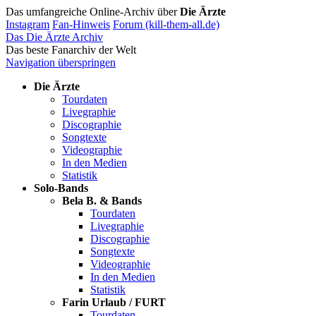
Das umfangreiche Online-Archiv über
Die Ärzte
Instagram
Fan-Hinweis
Forum (kill-them-all.de)
Das Die Ärzte Archiv
Das beste Fanarchiv der Welt
Navigation überspringen
Die Ärzte
Tourdaten
Livegraphie
Discographie
Songtexte
Videographie
In den Medien
Statistik
Solo-Bands
Bela B. & Bands
Tourdaten
Livegraphie
Discographie
Songtexte
Videographie
In den Medien
Statistik
Farin Urlaub / FURT
Tourdaten