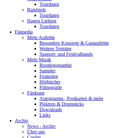
Tourdaten
Rainbirds
Tourdaten
Hagen Liebing
Tourdaten
Fänpedia
Mehr Auftritte
Besondere Konzerte & Gastauftritte
Weitere Termine
Support- und Festivalbands
Mehr Musik
Bootlegographie
Sampler
Featuring
Hörbücher
Filmografie
Fänkram
Autogramm-, Postkarten & mehr
Plektren & Drumsticks
Downloads
Links
Archiv
News - Archiv
Über uns
Credits