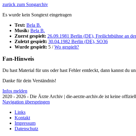
zurück zum Songarchiv
Es wurde kein Songtext eingetragen
Text:
Bela B.
Musik:
Bela B.
Zuerst gespielt:
26.09.1981 Berlin (DE), Freilichtbühne an der
Zuletzt gespielt:
30.04.1982 Berlin (DE), SO36
Wurde gespielt:
5 /
Wo gespielt?
Fan-Hinweis
Du hast Material für uns oder hast Fehler entdeckt, dann kannst du 
Danke für dein Verständnis!
Infos melden
2020 - 2026 - Die Ärzte Archiv | die-aerzte-archiv.de ist keine offizie
Navigation überspringen
Links
Kontakt
Impressum
Datenschutz