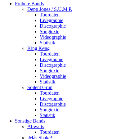
Frühere Bands
Depp Jones / S.U.M.P.
Tourdaten
Livegraphie
Discographie
Songtexte
Videographie
Statistik
King Køng
Tourdaten
Livegraphie
Discographie
Songtexte
Videographie
Statistik
Soilent Grün
Tourdaten
Livegraphie
Discographie
Songtexte
Statistik
Sonstige Bands
Abwärts
Tourdaten
¡Más Shake!