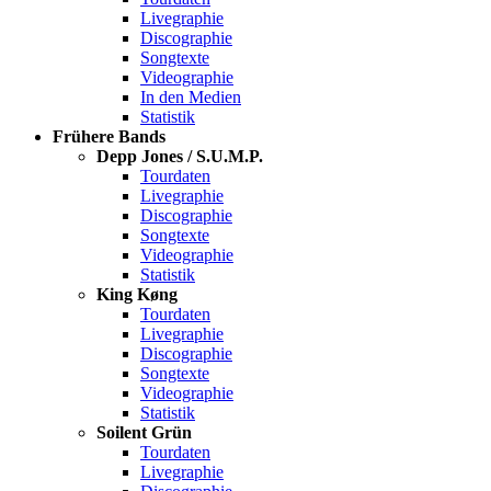
Livegraphie
Discographie
Songtexte
Videographie
In den Medien
Statistik
Frühere Bands
Depp Jones / S.U.M.P.
Tourdaten
Livegraphie
Discographie
Songtexte
Videographie
Statistik
King Køng
Tourdaten
Livegraphie
Discographie
Songtexte
Videographie
Statistik
Soilent Grün
Tourdaten
Livegraphie