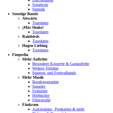
Discographie
Songtexte
Statistik
Sonstige Bands
Abwärts
Tourdaten
¡Más Shake!
Tourdaten
Rainbirds
Tourdaten
Hagen Liebing
Tourdaten
Fänpedia
Mehr Auftritte
Besondere Konzerte & Gastauftritte
Weitere Termine
Support- und Festivalbands
Mehr Musik
Bootlegographie
Sampler
Featuring
Hörbücher
Filmografie
Fänkram
Autogramm-, Postkarten & mehr