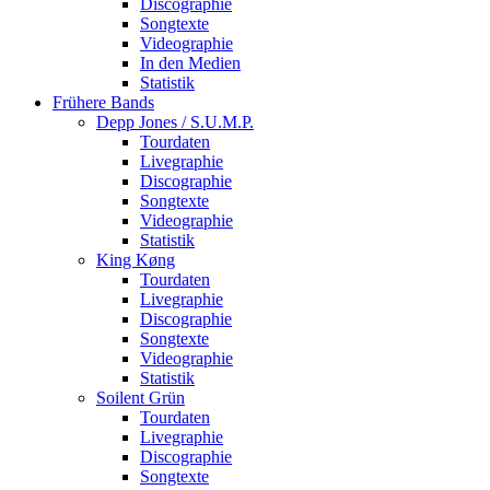
Discographie
Songtexte
Videographie
In den Medien
Statistik
Frühere Bands
Depp Jones / S.U.M.P.
Tourdaten
Livegraphie
Discographie
Songtexte
Videographie
Statistik
King Køng
Tourdaten
Livegraphie
Discographie
Songtexte
Videographie
Statistik
Soilent Grün
Tourdaten
Livegraphie
Discographie
Songtexte