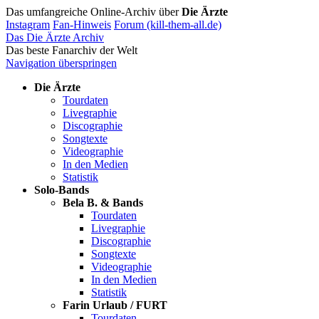
Das umfangreiche Online-Archiv über
Die Ärzte
Instagram
Fan-Hinweis
Forum (kill-them-all.de)
Das Die Ärzte Archiv
Das beste Fanarchiv der Welt
Navigation überspringen
Die Ärzte
Tourdaten
Livegraphie
Discographie
Songtexte
Videographie
In den Medien
Statistik
Solo-Bands
Bela B. & Bands
Tourdaten
Livegraphie
Discographie
Songtexte
Videographie
In den Medien
Statistik
Farin Urlaub / FURT
Tourdaten