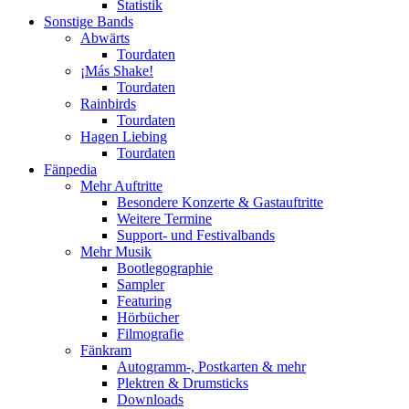
Statistik
Sonstige Bands
Abwärts
Tourdaten
¡Más Shake!
Tourdaten
Rainbirds
Tourdaten
Hagen Liebing
Tourdaten
Fänpedia
Mehr Auftritte
Besondere Konzerte & Gastauftritte
Weitere Termine
Support- und Festivalbands
Mehr Musik
Bootlegographie
Sampler
Featuring
Hörbücher
Filmografie
Fänkram
Autogramm-, Postkarten & mehr
Plektren & Drumsticks
Downloads