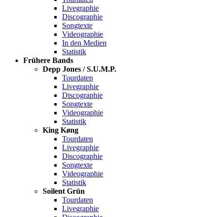
Livegraphie
Discographie
Songtexte
Videographie
In den Medien
Statistik
Frühere Bands
Depp Jones / S.U.M.P.
Tourdaten
Livegraphie
Discographie
Songtexte
Videographie
Statistik
King Køng
Tourdaten
Livegraphie
Discographie
Songtexte
Videographie
Statistik
Soilent Grün
Tourdaten
Livegraphie