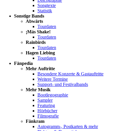
Discographie
Songtexte
Statistik
Sonstige Bands
Abwärts
Tourdaten
¡Más Shake!
Tourdaten
Rainbirds
Tourdaten
Hagen Liebing
Tourdaten
Fänpedia
Mehr Auftritte
Besondere Konzerte & Gastauftritte
Weitere Termine
Support- und Festivalbands
Mehr Musik
Bootlegographie
Sampler
Featuring
Hörbücher
Filmografie
Fänkram
Autogramm-, Postkarten & mehr