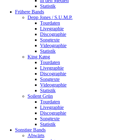
In den Medien
Statistik
Frühere Bands
Depp Jones / S.U.M.P.
Tourdaten
Livegraphie
Discographie
Songtexte
Videographie
Statistik
King Køng
Tourdaten
Livegraphie
Discographie
Songtexte
Videographie
Statistik
Soilent Grün
Tourdaten
Livegraphie
Discographie
Songtexte
Statistik
Sonstige Bands
Abwärts