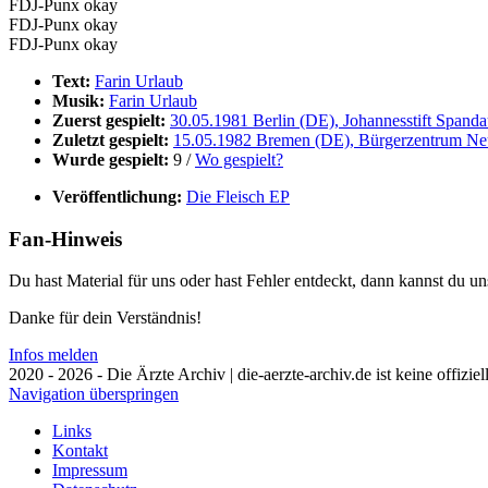
FDJ-Punx okay
FDJ-Punx okay
FDJ-Punx okay
Text:
Farin Urlaub
Musik:
Farin Urlaub
Zuerst gespielt:
30.05.1981 Berlin (DE), Johannesstift Spand
Zuletzt gespielt:
15.05.1982 Bremen (DE), Bürgerzentrum Ne
Wurde gespielt:
9 /
Wo gespielt?
Veröffentlichung:
Die Fleisch EP
Fan-Hinweis
Du hast Material für uns oder hast Fehler entdeckt, dann kannst du 
Danke für dein Verständnis!
Infos melden
2020 - 2026 - Die Ärzte Archiv | die-aerzte-archiv.de ist keine offizie
Navigation überspringen
Links
Kontakt
Impressum