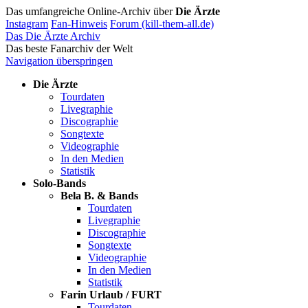
Das umfangreiche Online-Archiv über
Die Ärzte
Instagram
Fan-Hinweis
Forum (kill-them-all.de)
Das Die Ärzte Archiv
Das beste Fanarchiv der Welt
Navigation überspringen
Die Ärzte
Tourdaten
Livegraphie
Discographie
Songtexte
Videographie
In den Medien
Statistik
Solo-Bands
Bela B. & Bands
Tourdaten
Livegraphie
Discographie
Songtexte
Videographie
In den Medien
Statistik
Farin Urlaub / FURT
Tourdaten