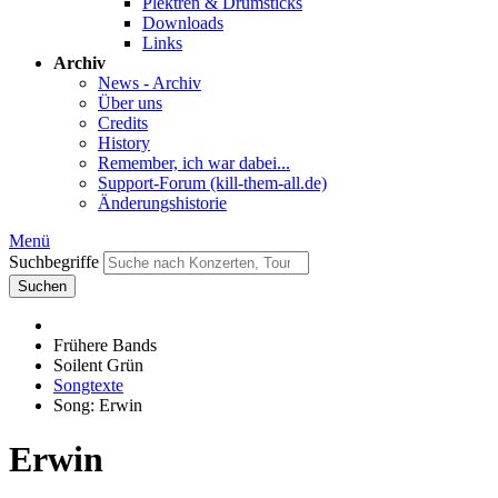
Plektren & Drumsticks
Downloads
Links
Archiv
News - Archiv
Über uns
Credits
History
Remember, ich war dabei...
Support-Forum (kill-them-all.de)
Änderungshistorie
Menü
Suchbegriffe
Suchen
Frühere Bands
Soilent Grün
Songtexte
Song: Erwin
Erwin