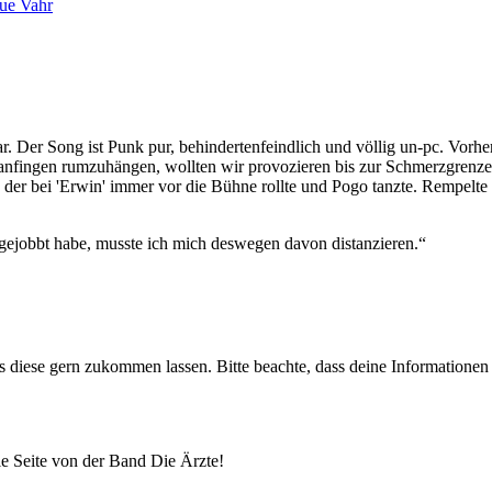
ue Vahr
. Der Song ist Punk pur, behindertenfeindlich und völlig un-pc. Vorher
nfingen rumzuhängen, wollten wir provozieren bis zur Schmerzgrenze un
er bei 'Erwin' immer vor die Bühne rollte und Pogo tanzte. Rempelte ih
 gejobbt habe, musste ich mich deswegen davon distanzieren.“
uns diese gern zukommen lassen. Bitte beachte, dass deine Informatione
lle Seite von der Band Die Ärzte!