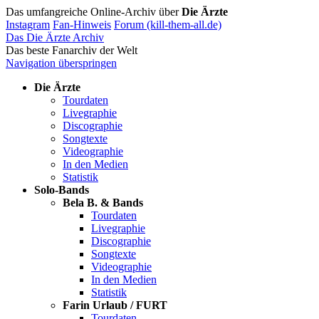
Das umfangreiche Online-Archiv über
Die Ärzte
Instagram
Fan-Hinweis
Forum (kill-them-all.de)
Das Die Ärzte Archiv
Das beste Fanarchiv der Welt
Navigation überspringen
Die Ärzte
Tourdaten
Livegraphie
Discographie
Songtexte
Videographie
In den Medien
Statistik
Solo-Bands
Bela B. & Bands
Tourdaten
Livegraphie
Discographie
Songtexte
Videographie
In den Medien
Statistik
Farin Urlaub / FURT
Tourdaten