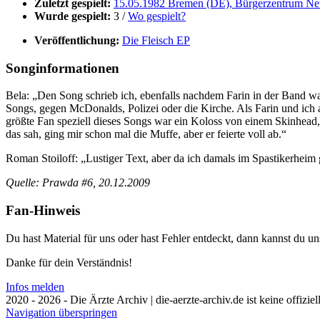
Zuletzt gespielt:
15.05.1982 Bremen (DE), Bürgerzentrum Ne
Wurde gespielt:
3 /
Wo gespielt?
Veröffentlichung:
Die Fleisch EP
Songinformationen
Bela: „Den Song schrieb ich, ebenfalls nachdem Farin in der Band war
Songs, gegen McDonalds, Polizei oder die Kirche. Als Farin und ich a
größte Fan speziell dieses Songs war ein Koloss von einem Skinhead, d
das sah, ging mir schon mal die Muffe, aber er feierte voll ab.“
Roman Stoiloff: „Lustiger Text, aber da ich damals im Spastikerheim
Quelle: Prawda #6, 20.12.2009
Fan-Hinweis
Du hast Material für uns oder hast Fehler entdeckt, dann kannst du 
Danke für dein Verständnis!
Infos melden
2020 - 2026 - Die Ärzte Archiv | die-aerzte-archiv.de ist keine offizie
Navigation überspringen