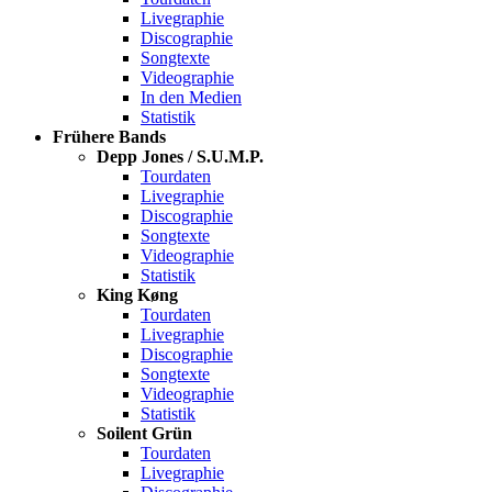
Livegraphie
Discographie
Songtexte
Videographie
In den Medien
Statistik
Frühere Bands
Depp Jones / S.U.M.P.
Tourdaten
Livegraphie
Discographie
Songtexte
Videographie
Statistik
King Køng
Tourdaten
Livegraphie
Discographie
Songtexte
Videographie
Statistik
Soilent Grün
Tourdaten
Livegraphie