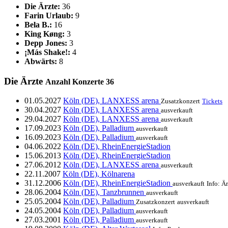
Die Ärzte:
36
Farin Urlaub:
9
Bela B.:
16
King Køng:
3
Depp Jones:
3
¡Más Shake!:
4
Abwärts:
8
Die Ärzte
Anzahl Konzerte
36
01.05.2027
Köln (DE), LANXESS arena
Zusatzkonzert
Tickets
30.04.2027
Köln (DE), LANXESS arena
ausverkauft
29.04.2027
Köln (DE), LANXESS arena
ausverkauft
17.09.2023
Köln (DE), Palladium
ausverkauft
16.09.2023
Köln (DE), Palladium
ausverkauft
04.06.2022
Köln (DE), RheinEnergieStadion
15.06.2013
Köln (DE), RheinEnergieStadion
27.06.2012
Köln (DE), LANXESS arena
ausverkauft
22.11.2007
Köln (DE), Kölnarena
31.12.2006
Köln (DE), RheinEnergieStadion
ausverkauft
Info: Är
28.06.2004
Köln (DE), Tanzbrunnen
ausverkauft
25.05.2004
Köln (DE), Palladium
Zusatzkonzert
ausverkauft
24.05.2004
Köln (DE), Palladium
ausverkauft
27.03.2001
Köln (DE), Palladium
ausverkauft