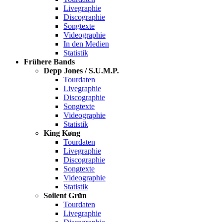
Livegraphie
Discographie
Songtexte
Videographie
In den Medien
Statistik
Frühere Bands
Depp Jones / S.U.M.P.
Tourdaten
Livegraphie
Discographie
Songtexte
Videographie
Statistik
King Køng
Tourdaten
Livegraphie
Discographie
Songtexte
Videographie
Statistik
Soilent Grün
Tourdaten
Livegraphie