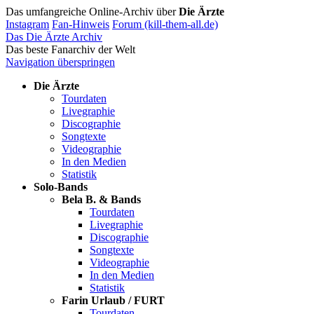
Das umfangreiche Online-Archiv über
Die Ärzte
Instagram
Fan-Hinweis
Forum (kill-them-all.de)
Das Die Ärzte Archiv
Das beste Fanarchiv der Welt
Navigation überspringen
Die Ärzte
Tourdaten
Livegraphie
Discographie
Songtexte
Videographie
In den Medien
Statistik
Solo-Bands
Bela B. & Bands
Tourdaten
Livegraphie
Discographie
Songtexte
Videographie
In den Medien
Statistik
Farin Urlaub / FURT
Tourdaten