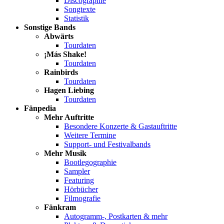
Discographie
Songtexte
Statistik
Sonstige Bands
Abwärts
Tourdaten
¡Más Shake!
Tourdaten
Rainbirds
Tourdaten
Hagen Liebing
Tourdaten
Fänpedia
Mehr Auftritte
Besondere Konzerte & Gastauftritte
Weitere Termine
Support- und Festivalbands
Mehr Musik
Bootlegographie
Sampler
Featuring
Hörbücher
Filmografie
Fänkram
Autogramm-, Postkarten & mehr